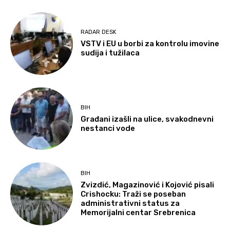
RADAR DESK
VSTV i EU u borbi za kontrolu imovine
sudija i tužilaca
BIH
Građani izašli na ulice, svakodnevni
nestanci vode
BIH
Zvizdić, Magazinović i Kojović pisali
Crishocku: Traži se poseban
administrativni status za
Memorijalni centar Srebrenica