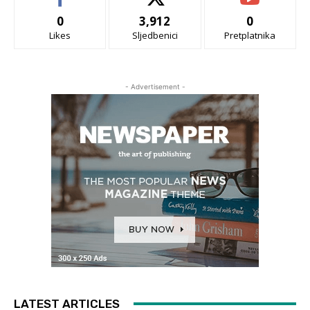
0
3,912
0
Likes
Sljedbenici
Pretplatnika
- Advertisement -
LATEST ARTICLES