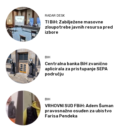
RADAR DESK
TI BiH: Zabilježene masovne
zloupotrebe javnih resursa pred
izbore
BIH
Centralna banka BiH zvanično
aplicirala za pristupanje SEPA
području
BIH
VRHOVNI SUD FBiH: Adem Šuman
pravosnažno osuđen za ubistvo
Farisa Pendeka