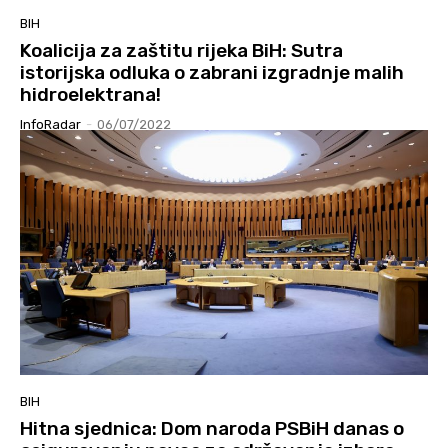
BIH
Koalicija za zaštitu rijeka BiH: Sutra
istorijska odluka o zabrani izgradnje malih
hidroelektrana!
InfoRadar
-
06/07/2022
BIH
Hitna sjednica: Dom naroda PSBiH danas o