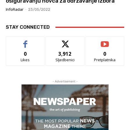
osiguravanju novca za održavanje izbora
InfoRadar
-
23/05/2022
STAY CONNECTED
0
3,912
0
Likes
Sljedbenici
Pretplatnika
- Advertisement -