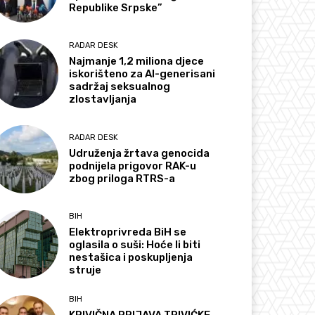
Republike Srpske”
RADAR DESK
Najmanje 1,2 miliona djece
iskorišteno za AI-generisani
sadržaj seksualnog
zlostavljanja
RADAR DESK
Udruženja žrtava genocida
podnijela prigovor RAK-u
zbog priloga RTRS-a
BIH
Elektroprivreda BiH se
oglasila o suši: Hoće li biti
nestašica i poskupljenja
struje
BIH
KRIVIČNA PRIJAVA TRIVIĆKE