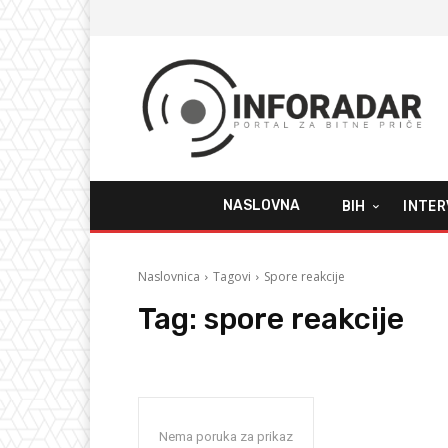
NASLOVNA
BIH
INTER
Naslovnica
Tagovi
Spore reakcije
Tag:
spore reakcije
Nema poruka za prikaz