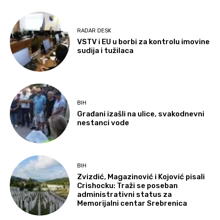
RADAR DESK
VSTV i EU u borbi za kontrolu imovine
sudija i tužilaca
BIH
Građani izašli na ulice, svakodnevni
nestanci vode
BIH
Zvizdić, Magazinović i Kojović pisali
Crishocku: Traži se poseban
administrativni status za
Memorijalni centar Srebrenica