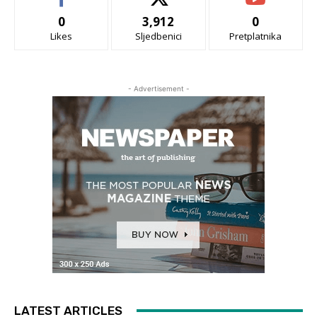
0
3,912
0
Likes
Sljedbenici
Pretplatnika
- Advertisement -
LATEST ARTICLES