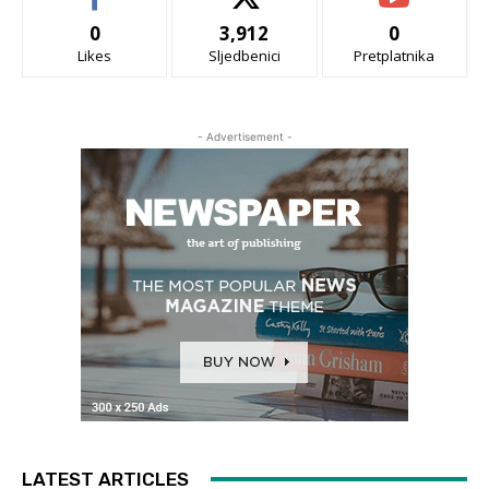
0
3,912
0
Likes
Sljedbenici
Pretplatnika
- Advertisement -
LATEST ARTICLES