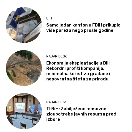
BIH
Samo jedan kanton u FBiH prikupio
više poreza nego prošle godine
RADAR DESK
Ekonomija eksploatacije u BiH:
Rekordni profiti kompanija,
minimalna korist za građane i
nepovratna šteta za prirodu
RADAR DESK
TI BiH: Zabilježene masovne
zloupotrebe javnih resursa pred
izbore