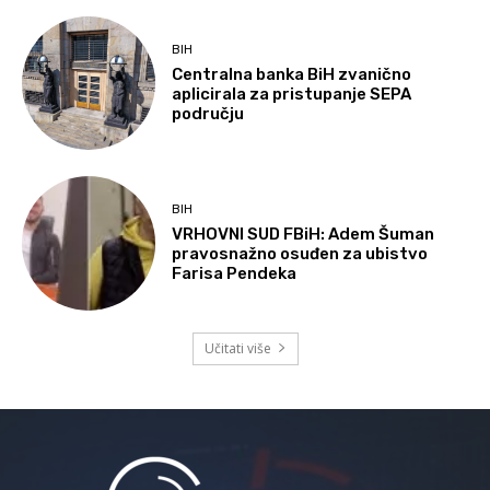
BIH
Centralna banka BiH zvanično
aplicirala za pristupanje SEPA
području
BIH
VRHOVNI SUD FBiH: Adem Šuman
pravosnažno osuđen za ubistvo
Farisa Pendeka
Učitati više