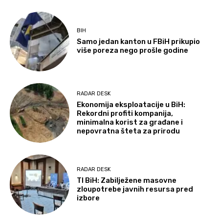
BIH
Samo jedan kanton u FBiH prikupio
više poreza nego prošle godine
RADAR DESK
Ekonomija eksploatacije u BiH:
Rekordni profiti kompanija,
minimalna korist za građane i
nepovratna šteta za prirodu
RADAR DESK
TI BiH: Zabilježene masovne
zloupotrebe javnih resursa pred
izbore