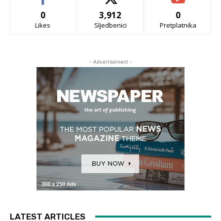
0
3,912
0
Likes
Sljedbenici
Pretplatnika
- Advertisement -
LATEST ARTICLES