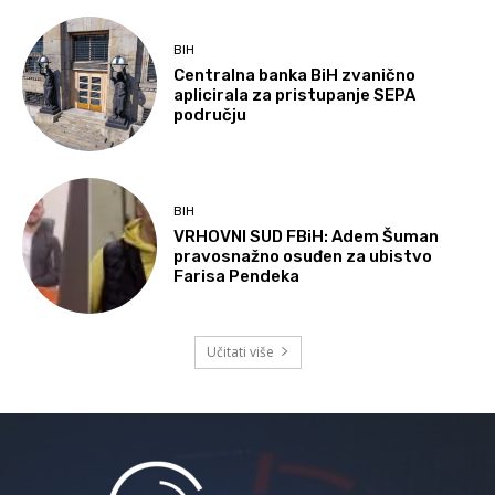
BIH
Centralna banka BiH zvanično
aplicirala za pristupanje SEPA
području
BIH
VRHOVNI SUD FBiH: Adem Šuman
pravosnažno osuđen za ubistvo
Farisa Pendeka
Učitati više