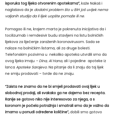
isporuka tog lijeka otvorenim apotekama”,
kaže Nakaš i
naglašava da je
dodatni problem što u BiH još uvijek nema
valjanih studija da li lijek uopšte pomaže ili ne
.
Pomagao ili ne, krajem marta je pokrenuta inicijativa da i
tocilizumab i remdesivir budu stavljeni na listu bolničkih
lijekova za liječenje zaraženih koronavirusom. Sada se
nalaze na bolničkim listama, ali za druge bolesti.
Telefonskim pozivima u nekoliko apoteka utvrdili smo da
ovog lijeka imaju
– Dina, Al Hana
, ali i pojedine apoteke iz
lanca
Apoteke Sarajevo
. Na pitanje da li znaju da taj lijek
ne smiju prodavati – tvrde da ne znaju.
“Zaista ne znamo da ne bi smjeli prodavati ovaj lijek u
slobodnoj prodaji, ali svakako ga ne dajemo bez recepta.
Ranije se gotovo niko nije interesovao za njega, a s
koronom je počela potražnja i smatrali smo da je važno da
imamo u ponudi određene količine”,
dobili smo gotovo