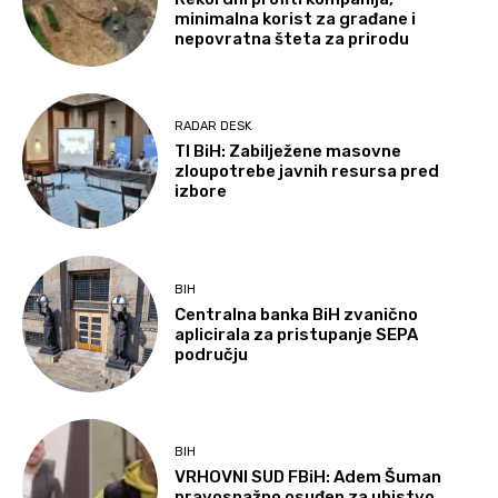
minimalna korist za građane i
nepovratna šteta za prirodu
RADAR DESK
TI BiH: Zabilježene masovne
zloupotrebe javnih resursa pred
izbore
BIH
Centralna banka BiH zvanično
aplicirala za pristupanje SEPA
području
BIH
VRHOVNI SUD FBiH: Adem Šuman
pravosnažno osuđen za ubistvo