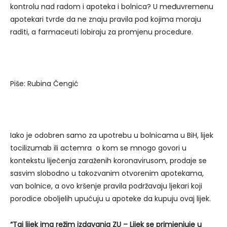
kontrolu nad radom i apoteka i bolnica? U međuvremenu
apotekari tvrde da ne znaju pravila pod kojima moraju
raditi, a farmaceuti lobiraju za promjenu procedure.
Piše: Rubina Čengić
Iako je odobren samo za upotrebu u bolnicama u BiH, lijek
tocilizumab ili actemra o kom se mnogo govori u
kontekstu liječenja zaraženih koronavirusom, prodaje se
sasvim slobodno u takozvanim otvorenim apotekama,
van bolnice, a ovo kršenje pravila podržavaju ljekari koji
porodice oboljelih upućuju u apoteke da kupuju ovaj lijek.
“Taj lijek ima režim izdavanja ZU – Lijek se primjenjuje u