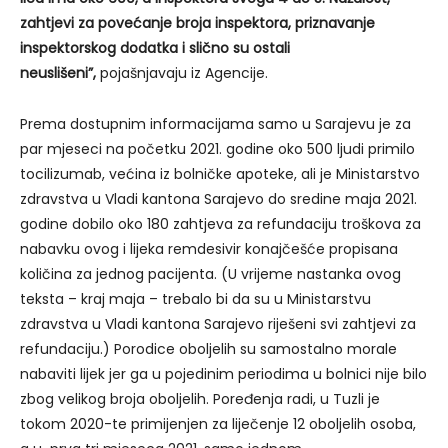
zahtjevi za povećanje broja inspektora, priznavanje
inspektorskog dodatka i slično su ostali
neuslišeni”,
pojašnjavaju iz Agencije.
Prema dostupnim informacijama samo u Sarajevu je za
par mjeseci na početku 2021. godine oko 500 ljudi primilo
tocilizumab, većina iz bolničke apoteke, ali je Ministarstvo
zdravstva u Vladi kantona Sarajevo do sredine maja 2021.
godine dobilo oko 180 zahtjeva za refundaciju troškova za
nabavku ovog i lijeka remdesivir konajčešće propisana
količina za jednog pacijenta. (U vrijeme nastanka ovog
teksta – kraj maja – trebalo bi da su u Ministarstvu
zdravstva u Vladi kantona Sarajevo riješeni svi zahtjevi za
refundaciju.) Porodice oboljelih su samostalno morale
nabaviti lijek jer ga u pojedinim periodima u bolnici nije bilo
zbog velikog broja oboljelih. Poređenja radi, u Tuzli je
tokom 2020-te primijenjen za liječenje 12 oboljelih osoba,