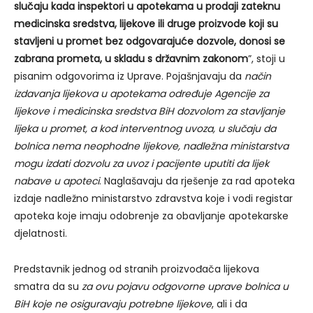
slučaju kada inspektori u apotekama u prodaji zateknu
medicinska sredstva, lijekove ili druge proizvode koji su
stavljeni u promet bez odgovarajuće dozvole, donosi se
zabrana prometa, u skladu s državnim zakonom
”, stoji u
pisanim odgovorima iz Uprave. Pojašnjavaju da
način
izdavanja lijekova u apotekama određuje Agencije za
lijekove i medicinska sredstva BiH dozvolom za stavljanje
lijeka u promet, a kod interventnog uvoza, u slučaju da
bolnica nema neophodne lijekove, nadležna ministarstva
mogu izdati dozvolu za uvoz i pacijente uputiti da lijek
nabave u apoteci
. Naglašavaju da rješenje za rad apoteka
izdaje nadležno ministarstvo zdravstva koje i vodi registar
apoteka koje imaju odobrenje za obavljanje apotekarske
djelatnosti.
Predstavnik jednog od stranih proizvođača lijekova
smatra da su
za ovu pojavu odgovorne uprave bolnica u
BiH koje ne osiguravaju potrebne lijekove
, ali i da