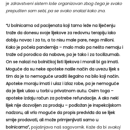
je
zdravstveni sistem loše organizovan zbog čega je svako
prepušten sam sebi, pa se svako snalazi kako zna.
“U bolnicama od pacijenata koji tamo leže na liječenju
traže da donesu svoje lijekove za redovnu terapiju iako
dobiju novac i za to, a to nisu male pare, nego milioni.
Kako je počela pandemija – malo malo pa nešto nemaju i
traže od porodica da nabave, pa je tako i za tocilizumab.
On se nalazi na bolničkoj listi lijekova i morali bi ga imati.
Moguće da su neke apoteke našle način da uvezu lijek s
tim da je to nemoguće uraditi ilegalno na bilo koji način.
Apoteke moraju imati i ulaz i izlaz robe, pa je nemoguće
da je lijek ušao u torbi u privatnom autu. Osim toga –
apoteke izdaju račun za potrebe refundacije. A ako neki
lijek nije dozvoljen za prodaju – podložan je inspekcijskom
nadzoru, ali vrlo moguće da propis predviđa da se lijek
smije prodavati, ali može primjenjivati samo u
bolnicama”,
pojašnjava naš sagovornik. Kaže da bi
svakoj