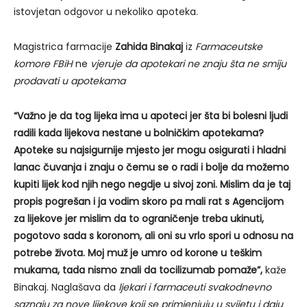
istovjetan odgovor u nekoliko apoteka.
Magistrica farmacije
Zahida Binakaj
iz
Farmaceutske
komore FBiH
ne
vjeruje da apotekari ne znaju šta ne smiju
prodavati u apotekama
“Važno je da tog lijeka ima u apoteci jer šta bi bolesni ljudi
radili kada lijekova nestane u bolničkim apotekama?
Apoteke su najsigurnije mjesto jer mogu osigurati i hladni
lanac čuvanja i znaju o čemu se o radi i bolje da možemo
kupiti lijek kod njih nego negdje u sivoj zoni. Mislim da je taj
propis pogrešan i ja vodim skoro pa mali rat s Agencijom
za lijekove jer mislim da to ograničenje treba ukinuti,
pogotovo sada s koronom, ali oni su vrlo spori u odnosu na
potrebe života. Moj muž je umro od korone u teškim
mukama, tada nismo znali da tocilizumab pomaže”,
kaže
Binakaj. Naglašava da
ljekari i farmaceuti svakodnevno
saznaju za nove lijekove koji se primjenjuju u svijetu i daju