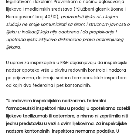
legislativom i lokalnim Pravilnikom o načinu oglašavanja
lijekova i medicinskih sredstava (“Službeni glasnik Bosne i
Hercegovine” broj 40/10),
proizvođač lijeka ni u kojem
slučaju ne smije komunicirati sa širom i stručnom javnosti o
lijeku u indikaciji koja nije odobrena i da propisivanje i
upotreba lijeka isključivo diskreciono pravo ordinirajućeg
ljekara.
U upravi za inspekcijske u FBiH objašnjavaju da inspekcijski
nadzor apoteka vrše u okviru redovnih kontrola i nadzora
po prijavama, da imaju sedam farmaceutskih inspektora
od kojih dva federalna i pet kantonalnih.
“U redovnim inspekcijskim nadzorima, federalni
farmaceutski inspektori nisu u prodaji u apotekama zatekli
lijekove tocilizumab ili actembra, a nismo ni zaprilimila niti
jednu predstavku u vezi s ovim lijekovima. Za inspekcijske
nadzore kantonalnih inspektora nemamo podatke. U