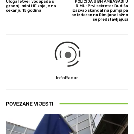
Uloga letve i vodopada u
POLICIJA U BH AMBASADI U
gradnji mini HE koja je na
RIMU: Prvi sekretar Budiša
čekanju 15 godina
izazvao skandal na pumpi pa
se izderao na Rimljane lažno
se predstavljajući
InfoRadar
POVEZANE VIJESTI