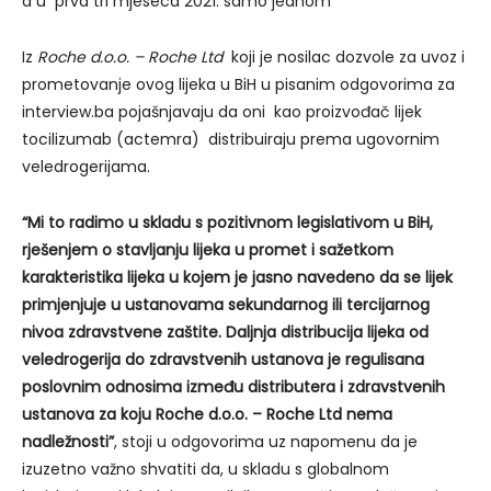
a u prva tri mjeseca 2021. samo jednom
Iz
Roche d.o.o. – Roche Ltd
koji je nosilac dozvole za uvoz i
prometovanje ovog lijeka u BiH u pisanim odgovorima za
interview.ba pojašnjavaju da oni kao proizvođač lijek
tocilizumab (actemra) distribuiraju prema ugovornim
veledrogerijama.
“Mi to radimo u skladu s pozitivnom legislativom u BiH,
rješenjem o stavljanju lijeka u promet i sažetkom
karakteristika lijeka u kojem je jasno navedeno da se lijek
primjenjuje u ustanovama sekundarnog ili tercijarnog
nivoa zdravstvene zaštite. Daljnja distribucija lijeka od
veledrogerija do zdravstvenih ustanova je regulisana
poslovnim odnosima između distributera i zdravstvenih
ustanova za koju Roche d.o.o. – Roche Ltd nema
nadležnosti”
, stoji u odgovorima uz napomenu da je
izuzetno važno shvatiti da, u skladu s globalnom