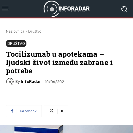
Naslovnica
Društvo
DRUŠTVO
Tocilizumab u apotekama –
ljudski život između zabrane i
potrebe
By
InfoRadar
10/06/2021
Facebook
X