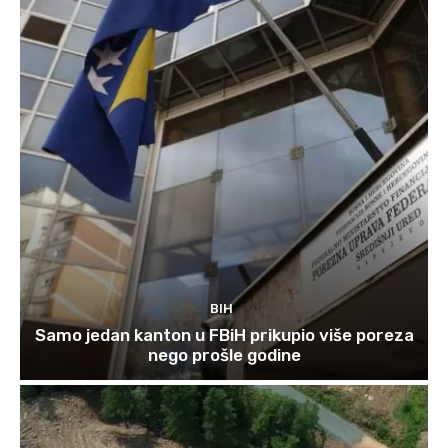
BIH
Samo jedan kanton u FBiH prikupio više poreza
nego prošle godine