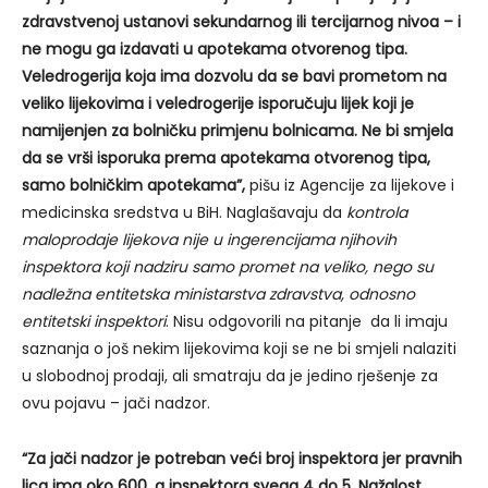
zdravstvenoj ustanovi sekundarnog ili tercijarnog nivoa – i
ne mogu ga izdavati u apotekama otvorenog tipa.
Veledrogerija koja ima dozvolu da se bavi prometom na
veliko lijekovima i veledrogerije isporučuju lijek koji je
namijenjen za bolničku primjenu bolnicama. Ne bi smjela
da se vrši isporuka prema apotekama otvorenog tipa,
samo bolničkim apotekama”,
pišu iz Agencije za lijekove i
medicinska sredstva u BiH. Naglašavaju da
kontrola
maloprodaje lijekova nije u ingerencijama njihovih
inspektora koji nadziru samo promet na veliko, nego su
nadležna entitetska ministarstva zdravstva, odnosno
entitetski inspektori
. Nisu odgovorili na pitanje da li imaju
saznanja o još nekim lijekovima koji se ne bi smjeli nalaziti
u slobodnoj prodaji, ali smatraju da je jedino rješenje za
ovu pojavu – jači nadzor.
“Za jači nadzor je potreban veći broj inspektora jer pravnih
lica ima oko 600, a inspektora svega 4 do 5. Nažalost,