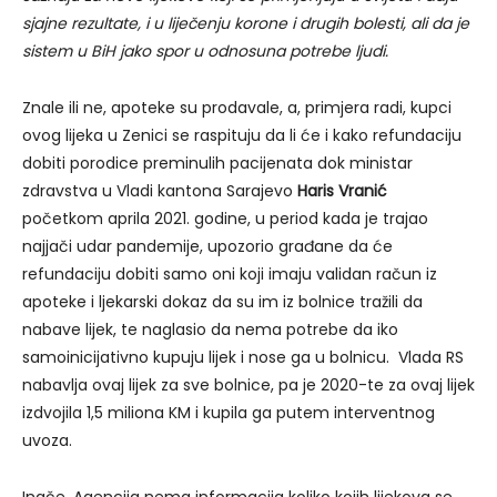
sjajne rezultate, i u liječenju korone i drugih bolesti, ali da je
sistem u BiH jako spor u odnosuna potrebe ljudi.
Znale ili ne, apoteke su prodavale, a, primjera radi, kupci
ovog lijeka u Zenici se raspituju da li će i kako refundaciju
dobiti porodice preminulih pacijenata dok ministar
zdravstva u Vladi kantona Sarajevo
Haris Vranić
početkom aprila 2021. godine, u period kada je trajao
najjači udar pandemije, upozorio građane da će
refundaciju dobiti samo oni koji imaju validan račun iz
apoteke i ljekarski dokaz da su im iz bolnice tražili da
nabave lijek, te naglasio da nema potrebe da iko
samoinicijativno kupuju lijek i nose ga u bolnicu. Vlada RS
nabavlja ovaj lijek za sve bolnice, pa je 2020-te za ovaj lijek
izdvojila 1,5 miliona KM i kupila ga putem interventnog
uvoza.
Inače, Agencija nema informacija koliko kojih lijekova se