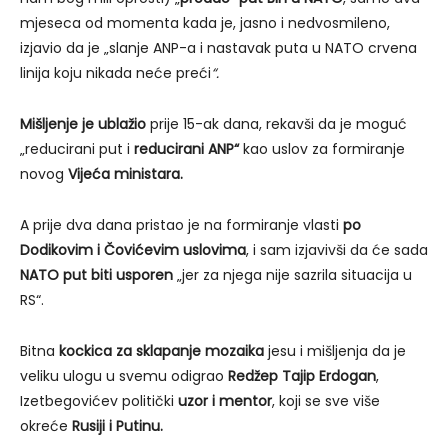
mjeseca od momenta kada je, jasno i nedvosmileno,
izjavio da je „slanje ANP-a i nastavak puta u NATO crvena
linija koju nikada neće preći
“.
Mišljenje je ublažio
prije 15-ak dana, rekavši da je moguć
„reducirani put i
reducirani ANP“
kao uslov za formiranje
novog
Vijeća ministara.
A prije dva dana pristao je na formiranje vlasti
po
Dodikovim i Čovićevim uslovima
, i sam izjavivši da će sada
NATO put
biti usporen
„jer za njega nije sazrila situacija u
RS“.
Bitna
kockica za sklapanje mozaika
jesu i mišljenja da je
veliku ulogu u svemu odigrao
Redžep Tajip Erdogan
,
Izetbegovićev politički
uzor i mentor
, koji se sve više
okreće
Rusiji i Putinu.