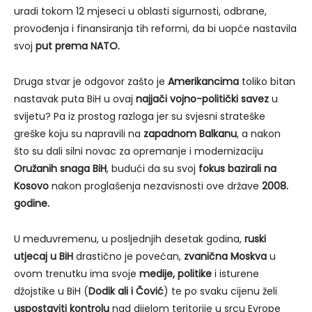
uradi tokom 12 mjeseci u oblasti sigurnosti, odbrane,
provođenja i finansiranja tih reformi, da bi uopće nastavila
svoj
put prema NATO.
Druga stvar je odgovor zašto je
Amerikancima
toliko bitan
nastavak puta BiH u ovaj
najjači vojno-politički savez
u
svijetu? Pa iz prostog razloga jer su svjesni strateške
greške koju su napravili na
zapadnom Balkanu
, a nakon
što su dali silni novac za opremanje i modernizaciju
Oružanih snaga BiH
, budući da su svoj
fokus bazirali na
Kosovo
nakon proglašenja nezavisnosti ove države
2008.
godine.
U međuvremenu, u posljednjih desetak godina,
ruski
utjecaj u BiH
drastično je povećan,
zvanična Moskva
u
ovom trenutku ima svoje
medije, politike
i isturene
džojstike u BiH (
Dodik ali i Čović
) te po svaku cijenu želi
uspostaviti kontrolu
nad dijelom teritorije u srcu Evrope