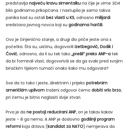
predstavlja
najveću kravu simentalku
na čije je vime
SDA
bila godinama prikopčana. I nastupila je samo takva
panika kad su ostali
bez vlasti u KS
, odnosno
milijardi
sredstava javnog novca koji su
godinama harčili.
Ovo je činjenično stanje, a drugi dio priče jeste ona s
početka. Šta su, uistinu, dogovorili
Izetbegović, Dodik i
Čović
, odnosno, da li su tek tako
„prešli“ preko ANP-a
tek
da bi formirali vlast, dogovorivši se da ga svaki pred svojim
biračkim tijelom tumači onako kako mu odgovara?
Sve da to tako i jeste, direktnim i prijeko
potrebnim
američkim uplivom
traženi odgovor ćemo
dobiti vrlo brzo
,
pri čemu je bitno naglasiti dvije stvari.
Prva je da
ne postoji reducirani ANP
, on je takav kakav
jeste – ili ga nema. A ANP je doslovno
godišnji program
reformi
koja država (
kandidat za NATO
) nemjerava da