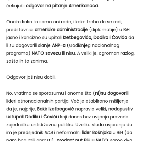
čekajući
odgovor na pitanje Amerikanaca
.
Onako kako to samo oni rade, i kako treba da se radi,
predstavnici
američke administracije
(diplomatije) u BiH
jasno i koncizno su upitali
Izetbegovića, Dodika i Čovića
da
li su dogovorili slanje
ANP-a
(Godišnjeg nacionalnog
programa)
NATO savezu
ili nisu. A veliki je, ogroman razlog,
zašto ih to zanima.
Odgovor još nisu dobili.
No, vratimo se sporazumu i onome što (
ni)su dogovorili
lideri etnonacionalnih partija. Već je etablirano mišljenje
da je, najprije,
Bakir Izetbegović
napravio veliki
, nedopustiv
ustupak Dodiku i Čoviću
koji danas bez uvijanja provode
zajedničku antidržavnu politiku. Uveliko vlada uvjerenje da
im je predsjednik
SDA
i neformalni
lider Bošnjaka
u BiH (da
nam bog mili oprosti) „
prodao“ put BiH u NATO
, samo dva