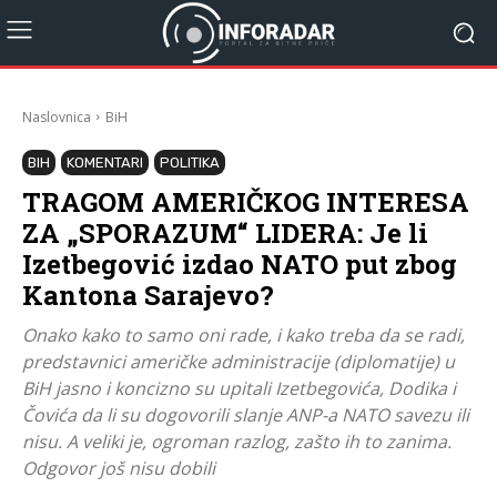
Naslovnica
BiH
BIH
KOMENTARI
POLITIKA
TRAGOM AMERIČKOG INTERESA
ZA „SPORAZUM“ LIDERA: Je li
Izetbegović izdao NATO put zbog
Kantona Sarajevo?
Onako kako to samo oni rade, i kako treba da se radi,
predstavnici američke administracije (diplomatije) u
BiH jasno i koncizno su upitali Izetbegovića, Dodika i
Čovića da li su dogovorili slanje ANP-a NATO savezu ili
nisu. A veliki je, ogroman razlog, zašto ih to zanima.
Odgovor još nisu dobili