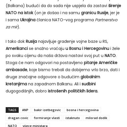
(Balkana) budući da do sada nije uspjela da zastavi
širenje
NATO na istok
(on je došao i na samu
granicu Rusije
, jer je
i sama
Ukrajina
članica NATO-vog programa
Partnerstvo
za mir
).
I tako dok
Rusija
najavljuje građenje vojne baze u RS,
Amerikanci
se snažno vraćaju
u Bosnu i Hercegovinu
i žele
po svaku cijenu da naša država nastavi svoj put u
NATO
.
Stoga će nam odgovori na postavljeno
pitanje Američke
ambasade
, koje bismo trebali da dobijemo vrlo brzo, dati i
druge značajne odgovore o budućim
globalnim
kretanjima
na zapadnom Balkanu. Ali i
sudbini
dugogodišnjih, dobro
istrošenih političkih lidera.
TAGS
ANP
bakir izetbegovic
bosna i hercegovina
dragan covic
formiranje vlasti
istaknuto
milorad dodik
NATO
vijece ministara