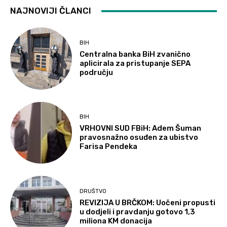
NAJNOVIJI ČLANCI
BIH
Centralna banka BiH zvanično
aplicirala za pristupanje SEPA
području
BIH
VRHOVNI SUD FBiH: Adem Šuman
pravosnažno osuđen za ubistvo
Farisa Pendeka
DRUŠTVO
REVIZIJA U BRČKOM: Uočeni propusti
u dodjeli i pravdanju gotovo 1,3
miliona KM donacija