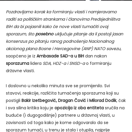
Pozdravljamo korak ka formiranju vlasti i namjeravamo
raditi sa političkim strankama i članovima Predsjedništva
BiH da bi pojasnili kako će nove vlasti tumačiti ovaj
sporazum, što
posebno
uključuje pitanje da li postoji jasan
konsenzus po pitanju ranog podnošenja Nacionalnog
akcionog plana Bosne i Hercegovine (ANP) NATO savezu,
saopćeno je iz
Ambasade SAD-a u BiH
dan nakon
sporazuma
lidera
SDA, HDZ-a i SNSD-a
o formiranju
državne vlasti.
I doslovno u nekoliko minuta sve se promijenilo. Svi
stavovi, reakcije, različita tumačenja sporazuma koji su
postigli
Bakir Izetbegović, Dragan Čović i Milorad Dodik
, čak
i sva silina kritika koju je
opozicija iz oba entiteta
sručila na
buduće (i dugogodišnje) partnere u državnoj vlasti, u
zavisnosti od toga kako je kome odgovaralo da se
sporazum tumači, u trenu je stala i otupila, najprije