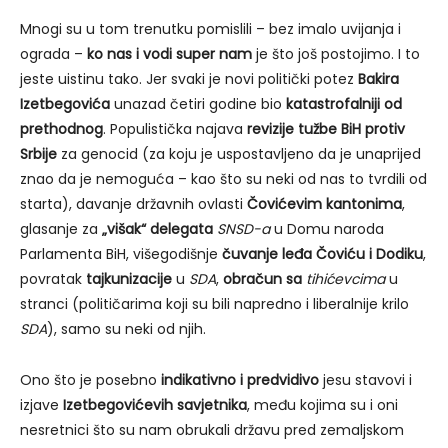
Mnogi su u tom trenutku pomislili – bez imalo uvijanja i
ograda –
ko nas i vodi super nam
je što još postojimo. I to
jeste uistinu tako. Jer svaki je novi politički potez
Bakira
Izetbegovića
unazad četiri godine bio
katastrofalniji od
prethodnog
. Populistička najava
revizije tužbe BiH protiv
Srbije
za genocid (za koju je uspostavljeno da je unaprijed
znao da je nemoguća – kao što su neki od nas to tvrdili od
starta), davanje državnih ovlasti
Čovićevim kantonima
,
glasanje za
„višak“ delegata
SNSD-a
u Domu naroda
Parlamenta BiH, višegodišnje
čuvanje leđa Čoviću i Dodiku
,
povratak
tajkunizacije
u
SDA
,
obračun sa
tihićevcima
u
stranci (političarima koji su bili napredno i liberalnije krilo
SDA
), samo su neki od njih.
Ono što je posebno
indikativno i predvidivo
jesu stavovi i
izjave
Izetbegovićevih savjetnika
, među kojima su i oni
nesretnici što su nam obrukali državu pred zemaljskom