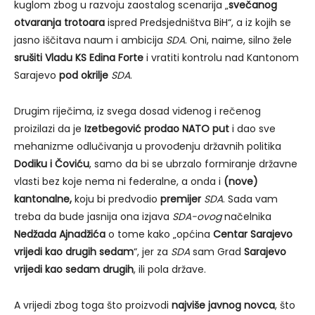
kuglom zbog u razvoju zaostalog scenarija „
svečanog
otvaranja trotoara
ispred Predsjedništva BiH“, a iz kojih se
jasno iščitava naum i ambicija
SDA
. Oni, naime, silno žele
srušiti Vladu KS Edina Forte
i vratiti kontrolu nad Kantonom
Sarajevo
pod okrilje
SDA
.
Drugim riječima, iz svega dosad viđenog i rečenog
proizilazi da je
Izetbegović prodao NATO put
i dao sve
mehanizme odlučivanja u provođenju državnih politika
Dodiku i Čoviću
, samo da bi se ubrzalo formiranje državne
vlasti bez koje nema ni federalne, a onda i
(nove)
kantonalne,
koju bi predvodio
premijer
SDA
. Sada vam
treba da bude jasnija ona izjava
SDA-ovog
načelnika
Nedžada Ajnadžića
o tome kako „općina
Centar Sarajevo
vrijedi kao drugih sedam
“, jer za
SDA
sam Grad
Sarajevo
vrijedi kao sedam drugih
, ili pola države.
A vrijedi zbog toga što proizvodi
najviše javnog novca
, što