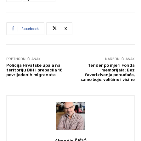
Facebook
X
PRETHODNI ČLANAK
NAREDNI ČLANAK
Policija Hrvatske upala na
Tender po mjeri Fonda
teritoriju BiH i prebacila 18
memorijala: Bez
povrijeđenih migranata
favorizivanja ponuđača,
samo boje, veličine i visine
Almedin ŠIŠIĆ