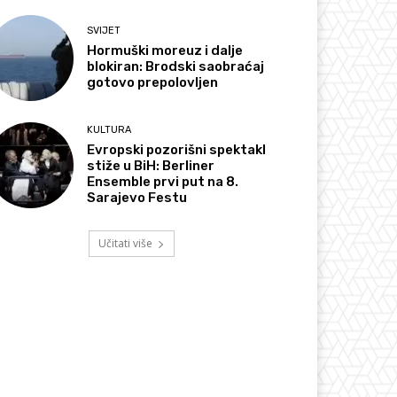
SVIJET
Hormuški moreuz i dalje
blokiran: Brodski saobraćaj
gotovo prepolovljen
KULTURA
Evropski pozorišni spektakl
stiže u BiH: Berliner
Ensemble prvi put na 8.
Sarajevo Festu
Učitati više