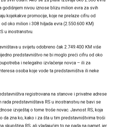
 na godišnjem nivou iznose blizu milion evra za svih
u kojekakve promocije, koje ne prelaze cifru od
od oko milion i 308 hiljada evra (2.550.600 KM)
S u inostranstvu.
tavništava u svijetu odobreno čak 2.749.400 KM više
nijedno predstavništvo ne bi moglo preći cifru od oko
oupotreba i nelegalno izvlačenje novca – ili za
 interesa osoba koje vode ta predstavništva ili neke
edstavništva registrovana na stanove i privatne adrese
m rada predstavništava RS u inostranstvu ne bavi se
odnose izvještaj o tome troše novac. Javnost RS, koja
o da zna ko, kako i za šta u tim predstavništvima troši
na skupština RS, ali vladajućim to ne pada na pamet, jer