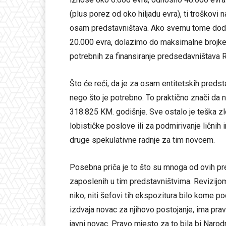
(plus porez od oko hiljadu evra), ti troškovi
osam predstavništava. Ako svemu tome dodaj
20.000 evra, dolazimo do maksimalne brojke 
potrebnih za finansiranje predsedavništava R
Što će reći, da je za osam entitetskih preds
nego što je potrebno. To praktično znači da 
318.825 KM. godišnje. Sve ostalo je teška zl
lobističke poslove ili za podmirivanje ličnih
druge spekulativne radnje za tim novcem.
Posebna priča je to što su mnoga od ovih pr
zaposlenih u tim predstavništvima. Revizijo
niko, niti šefovi tih ekspozitura bilo kome p
izdvaja novac za njihovo postojanje, ima prav
javni novac. Pravo mjesto za to bila bi Narod