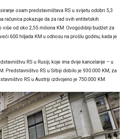
nsiranje osam predstavništava RS u svijetu odobri 5,3
na računica pokazuje da za rad ovih entitetskih
o više od oko 2,55 miliona KM. Ovogodišnji budžet za
veći 600 hiljada KM u odnosu na prošlu godinu, kada je
dstavništvu RS u Rusiji, koje ima dvije kancelarije – u
M. Predstavništvo RS u Srbiji dobilo je 930.000 KM, za
dstavništvo RS u Austriji izdvojeno je 750.000 KM.