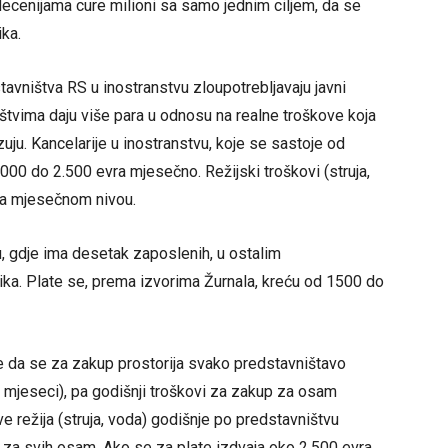
decenijama cure milioni sa samo jednim ciljem, da se
ika.
tavništva RS u inostranstvu zloupotrebljavaju javni
tvima daju više para u odnosu na realne troškove koja
zuju. Kancelarije u inostranstvu, koje se sastoje od
 2.000 do 2.500 evra mjesečno. Režijski troškovi (struja,
a mjesečnom nivou.
 gdje ima desetak zaposlenih, u ostalim
ika. Plate se, prema izvorima Žurnala, kreću od 1500 do
že da se za zakup prostorija svako predstavništavo
 mjeseci), pa godišnji troškovi za zakup za osam
 režija (struja, voda) godišnje po predstavništvu
za svih osam. Ako se za plate izdvaja oko 2.500 evra