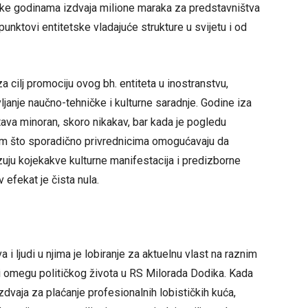
ke godinama izdvaja milione maraka za predstavništva
 punktovi entitetske vladajuće strukture u svijetu i od
a cilj promociju ovog bh. entiteta u inostranstvu,
ljanje naučno-tehničke i kulturne saradnje. Godine iza
tava minoran, skoro nikakav, bar kada je pogledu
sim što sporadično privrednicima omogućavaju da
uju kojekakve kulturne manifestacija i predizborne
 efekat je čista nula.
 i ljudi u njima je lobiranje za aktuelnu vlast na raznim
 i omegu političkog života u RS Milorada Dodika. Kada
dvaja za plaćanje profesionalnih lobističkih kuća,