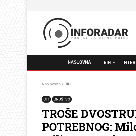
NASLOVNA
BIH
INTER
Naslovnica
BiH
BIH
DRUŠTVO
TROŠE DVOSTRU
POTREBNOG: Milor