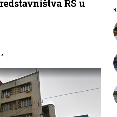
redstavništva RS u
N
X