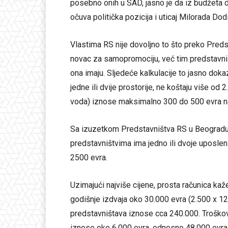
posebno onih u SAD, jasno je da iz budžeta 
očuva politička pozicija i uticaj Milorada Dod
Vlastima RS nije dovoljno to što preko Preds
novac za samopromociju, već tim predstavniš
ona imaju. Sljedeće kalkulacije to jasno doka
jedne ili dvije prostorije, ne koštaju više od
voda) iznose maksimalno 300 do 500 evra n
Sa izuzetkom Predstavništva RS u Beogradu,
predstavništvima ima jedno ili dvoje uposlen
2500 evra.
Uzimajući najviše cijene, prosta računica ka
godišnje izdvaja oko 30.000 evra (2.500 x 12
predstavništava iznose cca 240.000. Troškove
iznose oko 6.000 evra, odnosno 48.000 evra 