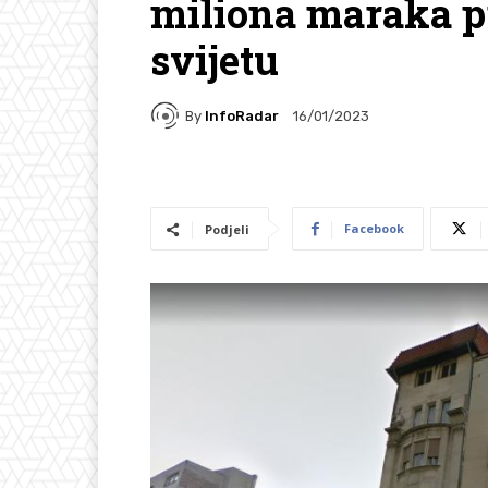
miliona maraka p
svijetu
By
InfoRadar
16/01/2023
Facebook
Podjeli