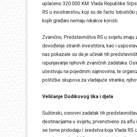
uplaćeno 320.000 KM. Vlada Republike Srps
RS u inostranstvu, koji su de facto lobistički
kojih građani nemaju nikakve koristi.
Zvanično, Predstavništva RS u svijetu imaju z
dovođenje stranih investitora, kao i uspostav
nas pokazale su da je učinak tih predstavniš
ispunjavanje njihovih zvaničnih zadataka. O
učestvuju na pojedinim sajmovima, te organiz
političke skupova za vladajuće stranke, njihov
Veličanje Dodikovog lika i djela
Suštinski, osnovni zadatak tih predstavništava
destinacijama u svijetu, prvenstveno za alfu
se tome pridodaju i sredstva koja Vlada RS iz