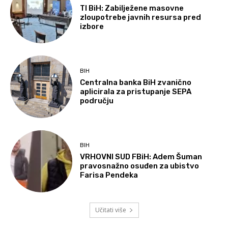
TI BiH: Zabilježene masovne
zloupotrebe javnih resursa pred
izbore
BIH
Centralna banka BiH zvanično
aplicirala za pristupanje SEPA
području
BIH
VRHOVNI SUD FBiH: Adem Šuman
pravosnažno osuđen za ubistvo
Farisa Pendeka
Učitati više