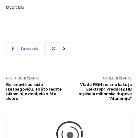
Izvor: klix
Facebook
X
PRETHODNI ČLANAK
NAREDNI ČLANAK
Borenović poručio
Vlada FBiH ne zna kako je
Izetbegoviću: To što radite
Elektroprivreda HZ HB
nikom nije donijelo ništa
otpisala milionske dugove
dobro
“Aluminiju”