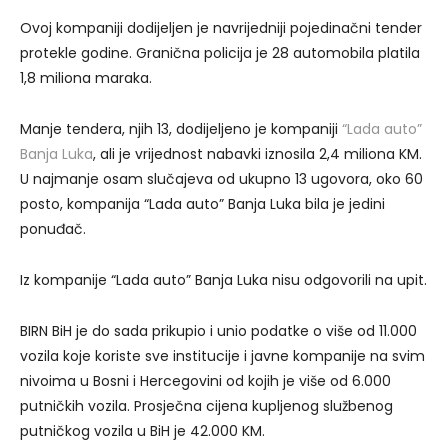
Ovoj kompaniji dodijeljen je navrijedniji pojedinačni tender
protekle godine. Granična policija je 28 automobila platila
1,8 miliona maraka.
Manje tendera, njih 13, dodijeljeno je kompaniji
“Lada auto”
Banja Luka
, ali je vrijednost nabavki iznosila 2,4 miliona KM.
U najmanje osam slučajeva od ukupno 13 ugovora, oko 60
posto, kompanija “Lada auto” Banja Luka bila je jedini
ponuđač.
Iz kompanije “Lada auto” Banja Luka nisu odgovorili na upit.
BIRN BiH je do sada prikupio i unio podatke o više od 11.000
vozila koje koriste sve institucije i javne kompanije na svim
nivoima u Bosni i Hercegovini od kojih je više od 6.000
putničkih vozila. Prosječna cijena kupljenog službenog
putničkog vozila u BiH je 42.000 KM.