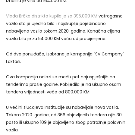
iznosila je više od 164.000 KM.
Vlada Brčko distrikta kupila je za 395.000 KM
vatrogasno
vozilo što je ujedno bilo i najskuplje pojedinačno
nabavljeno vozilo tokom 2020. godine. Konačna cijena
vozila bila je za 54.000 KM veća od procijenjene.
Od dva ponuđača, izabrana je kompanija “SV Company”
Laktaši.
Ova kompanija nalazi se među pet najuspješnijih na
tenderima prošle godine. Pobijedila je na ukupno osam
tendera vrijednosti veće od 800.000 KM.
U većini slučajeva institucije su nabavljale nova vozila.
Tokom 2020. godine, od 366 objavljenih tendera njih 30
posto ili ukupno 109 je objavljeno zbog potražnje polovnih
vozila.