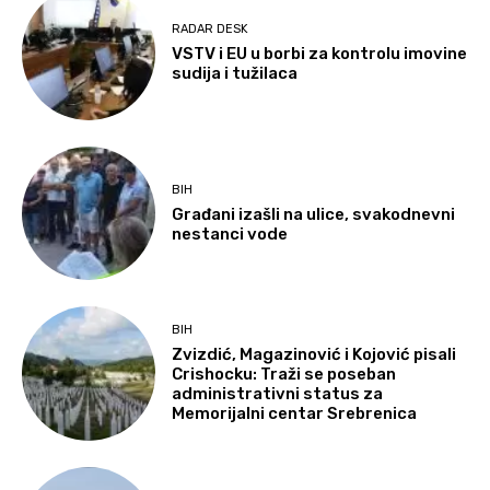
RADAR DESK
VSTV i EU u borbi za kontrolu imovine
sudija i tužilaca
BIH
Građani izašli na ulice, svakodnevni
nestanci vode
BIH
Zvizdić, Magazinović i Kojović pisali
Crishocku: Traži se poseban
administrativni status za
Memorijalni centar Srebrenica