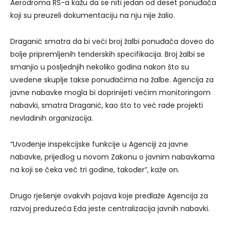
Aerodroma RS-a kažu da se niti jedan od deset ponuđača
koji su preuzeli dokumentaciju na nju nije žalio.
Draganić smatra da bi veći broj žalbi ponuđača doveo do
bolje pripremljenih tenderskih specifikacija. Broj žalbi se
smanjio u posljednjih nekoliko godina nakon što su
uvedene skuplje takse ponuđačima na žalbe. Agencija za
javne nabavke mogla bi doprinijeti većim monitoringom
nabavki, smatra Draganić, kao što to već rade projekti
nevladinih organizacija.
“Uvođenje inspekcijske funkcije u Agenciji za javne
nabavke, prijedlog u novom Zakonu o javnim nabavkama
na koji se čeka već tri godine, također”, kaže on.
Drugo rješenje ovakvih pojava koje predlaže Agencija za
razvoj preduzeća Eda jeste centralizacija javnih nabavki.