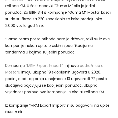
miliona KM. U šest nabavki “Guma M” bila je jedini
ponuđač. Za BIRN BiH iz kompanije “Guma M” Mostar kazali
su da su firma sa 220 zaposlenih te kako prodaju oko
2.000 vozila godišnje.
“Samo osam posto prihoda nam je država”, rekli su iz ove
kompanije nakon upita o uskim specifikacijama i
tenderima u kojima su jedini ponuđač.
Kompanija
“MRM Export Import”
i njihova
podružnica u
Mostaru
imaju ukupno 19 sklopljenih ugovora u 2020.
godini, a od tog broja u najmanje 13 ugovora ili 72 posto
slučajeva pojavljuju se kao jedini ponuđač. Ukupna
vrijednost poslova ove kompanije je oko tri miliona KM.
Iz kompanije “MRM Export Import” nisu odgovorili na upite
BIRN-a BiH.