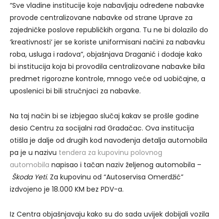
“Sve vladine institucije koje nabavljaju određene nabavke
provode centralizovane nabavke od strane Uprave za
zajedničke poslove republičkih organa. Tu ne bi dolazilo do
‘kreativnosti’ jer se koriste uniformisani načini za nabavku
roba, usluga i radova”, objašnjava Draganić i dodaje kako
bi institucija koja bi provodila centralizovane nabavke bila
predmet rigorozne kontrole, mnogo veće od uobičajne, a
uposlenici bi bili stručnjaci za nabavke.
Na taj način bi se izbjegao slučaj kakav se prošle godine
desio Centru za socijalni rad Gradačac. Ova institucija
otišla je dalje od drugih kod navođenja detalja automobila
pa je u nazivu
tendera za kupovinu polovnog
automobila
napisao i tačan naziv željenog automobila –
Škoda Yeti.
Za kupovinu od “Autoservisa Omerdžić”
izdvojeno je 18.000 KM bez PDV-a.
Iz Centra objašnjavaju kako su do sada uvijek dobijali vozila