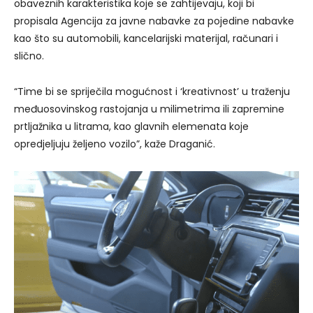
obaveznih karakteristika koje se zahtijevaju, koji bi
propisala Agencija za javne nabavke za pojedine nabavke
kao što su automobili, kancelarijski materijal, računari i
slično.
“Time bi se spriječila mogućnost i ‘kreativnost’ u traženju
međuosovinskog rastojanja u milimetrima ili zapremine
prtljažnika u litrama, kao glavnih elemenata koje
opredjeljuju željeno vozilo”, kaže Draganić.