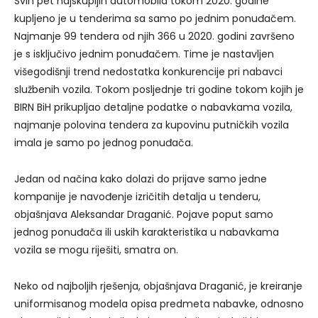
Svih pet najskupljih automobila tokom 2020. godine
kupljeno je u tenderima sa samo po jednim ponuđačem.
Najmanje 99 tendera od njih 366 u 2020. godini završeno
je s isključivo jednim ponuđačem. Time je nastavljen
višegodišnji trend nedostatka konkurencije pri nabavci
službenih vozila. Tokom posljednje tri godine tokom kojih je
BIRN BiH prikupljao detaljne podatke o nabavkama vozila,
najmanje polovina tendera za kupovinu putničkih vozila
imala je samo po jednog ponuđača.
Jedan od načina kako dolazi do prijave samo jedne
kompanije je navođenje izričitih detalja u tenderu,
objašnjava Aleksandar Draganić. Pojave poput samo
jednog ponuđača ili uskih karakteristika u nabavkama
vozila se mogu riješiti, smatra on.
Neko od najboljih rješenja, objašnjava Draganić, je kreiranje
uniformisanog modela opisa predmeta nabavke, odnosno