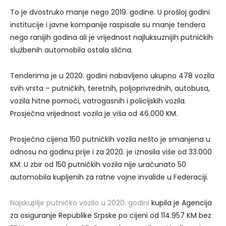
To je dvostruko manje nego 2019. godine. U prošloj godini
institucije i javne kompanije raspisale su manje tendera
nego ranijih godina ali je vrijednost najluksuznijih putničkih
službenih automobila ostala slična.
Tenderima je u 2020. godini nabavljeno ukupno 478 vozila
svih vrsta – putničkih, teretnih, poljoprivrednih, autobusa,
vozila hitne pomoći, vatrogasnih i policijskih vozila.
Prosječna vrijednost vozila je viša od 46.000 KM.
Prosječna cijena 150 putničkih vozila nešto je smanjena u
odnosu na godinu prije i za 2020. je iznosila više od 33.000
KM. U zbir od 150 putničkih vozila nije uračunato 50
automobila kupljenih za ratne vojne invalide u Federaciji.
Najskuplje putničko vozilo u 2020. godini
kupila je Agencija
za osiguranje Republike Srpske po cijeni od 114.957 KM bez