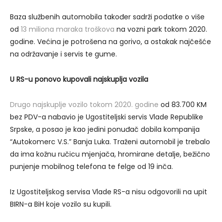
Baza službenih automobila također sadrži podatke o više
od
13 miliona maraka troškova
na vozni park tokom 2020.
godine. Većina je potrošena na gorivo, a ostakak najčešće
na održavanje i servis te gume.
U RS-u ponovo kupovali najskuplja vozila
Drugo najskuplje vozilo tokom 2020. godine
od 83.700 KM
bez PDV-a nabavio je Ugostiteljski servis Vlade Republike
Srpske, a posao je kao jedini ponuđač dobila kompanija
“Autokomerc V.S.” Banja Luka. Traženi automobil je trebalo
da ima kožnu ručicu mjenjača, hromirane detalje, bežično
punjenje mobilnog telefona te felge od 19 inča.
Iz Ugostiteljskog servisa Vlade RS-a nisu odgovorili na upit
BIRN-a BiH koje vozilo su kupili.