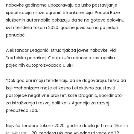
nabavke godinama upozoravaju da usko postavljanje
specifikacija može ograničiti konkurenciju. Podaci Baze
službenih automobila pokazuju da se na gotovo polovinu
svih tendera tokom 2020. godine javio samo po jedan
ponuđač.
Aleksandar Draganić, stručnjak za javne nabavke, vidi
“kartelsko ponašanje” autokuća odnosno zastupnika
pojedinih autoproizvođača u BiH.
“Dok god oni imaju tendenciju da se dogovaraju, teško da
koji mehanizam može efikasno i efektivno zaustaviti
postojeće negativne prakse”, kaže Draganić, koordinator
za istraživanja i razvoj politika iz Agencije za razvoj
preduzeća Eda.
Najviše tendera tokom 2020. godine dobila je firma
“Guma
M” Mostar
– 20 tendera ukupne vrijednosti veće od 1,2