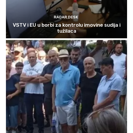
RADAR DESK
VSTV i EU u borbi za kontrolu imovine sudija i
tužilaca