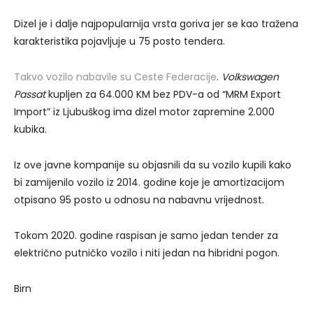
Dizel je i dalje najpopularnija vrsta goriva jer se kao tražena
karakteristika pojavljuje u 75 posto tendera.
Takvo vozilo nabavile su Ceste Federacije
.
Volkswagen
Passat
kupljen za 64.000 KM bez PDV-a od “MRM Export
Import” iz Ljubuškog ima dizel motor zapremine 2.000
kubika.
Iz ove javne kompanije su objasnili da su vozilo kupili kako
bi zamijenilo vozilo iz 2014. godine koje je amortizacijom
otpisano 95 posto u odnosu na nabavnu vrijednost.
Tokom 2020. godine raspisan je samo jedan tender za
električno putničko vozilo i niti jedan na hibridni pogon.
Birn