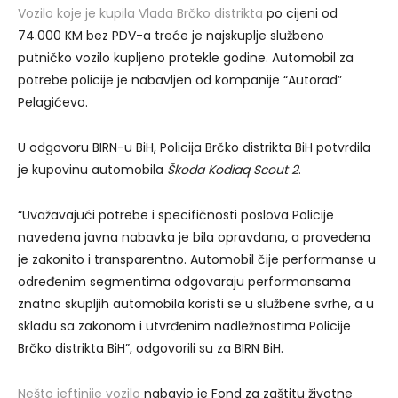
Vozilo koje je kupila Vlada Brčko distrikta
po cijeni od
74.000 KM bez PDV-a treće je najskuplje službeno
putničko vozilo kupljeno protekle godine. Automobil za
potrebe policije je nabavljen od kompanije “Autorad”
Pelagićevo.
U odgovoru BIRN-u BiH, Policija Brčko distrikta BiH potvrdila
je kupovinu automobila
Škoda Kodiaq Scout 2
.
“Uvažavajući potrebe i specifičnosti poslova Policije
navedena javna nabavka je bila opravdana, a provedena
je zakonito i transparentno. Automobil čije performanse u
određenim segmentima odgovaraju performansama
znatno skupljih automobila koristi se u službene svrhe, a u
skladu sa zakonom i utvrđenim nadležnostima Policije
Brčko distrikta BiH”, odgovorili su za BIRN BiH.
Nešto jeftinije vozilo
nabavio je Fond za zaštitu životne