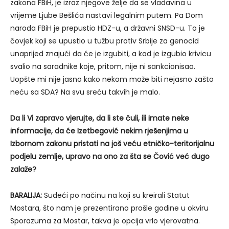
zakona FBiH, je izraz njegove želje da se vladavina u
vrijeme Ljube Bešlića nastavi legalnim putem. Pa Dom
naroda FBiH je prepustio HDZ-u, a državni SNSD-u. To je
čovjek koji se upustio u tužbu protiv Srbije za genocid
unaprijed znajući da će je izgubiti, a kad je izgubio krivicu
svalio na saradnike koje, pritom, nije ni sankcionisao.
Uopšte mi nije jasno kako nekom može biti nejasno zašto
neću sa SDA? Na svu sreću takvih je malo.
Da li Vi zapravo vjerujte, da li ste čuli, ili imate neke
informacije, da će Izetbegović nekim rješenjima u
Izbornom zakonu pristati na još veću etničko-teritorijalnu
podjelu zemlje, upravo na ono za šta se Čović već dugo
zalaže?
BARALIJA:
Sudeći po načinu na koji su kreirali Statut
Mostara, što nam je prezentirano prošle godine u okviru
Sporazuma za Mostar, takva je opcija vrlo vjerovatna.