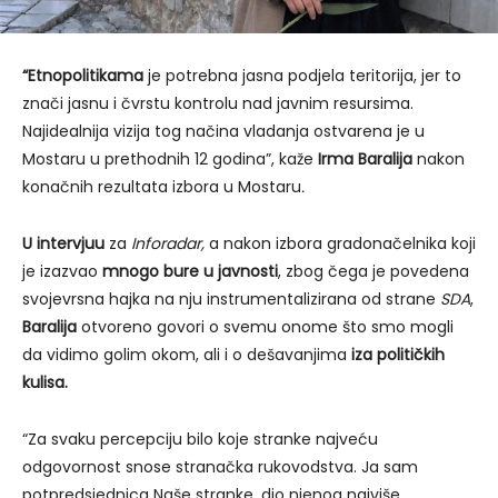
“Etnopolitikama
je potrebna jasna podjela teritorija, jer to
znači jasnu i čvrstu kontrolu nad javnim resursima.
Najidealnija vizija tog načina vladanja ostvarena je u
Mostaru u prethodnih 12 godina”, kaže
Irma Baralija
nakon
konačnih rezultata izbora u Mostaru
.
U intervjuu
za
Inforadar,
a nakon izbora gradonačelnika koji
je izazvao
mnogo bure u javnosti
, zbog čega je povedena
svojevrsna hajka na nju instrumentalizirana od strane
SDA
,
Baralija
otvoreno govori o svemu onome što smo mogli
da vidimo golim okom, ali i o dešavanjima
iza političkih
kulisa.
“Za svaku percepciju bilo koje stranke najveću
odgovornost snose stranačka rukovodstva. Ja sam
potpredsjednica Naše stranke, dio njenog najviše