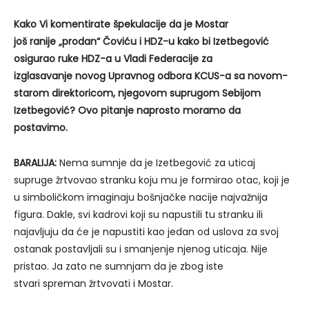
Kako Vi komentirate špekulacije da je Mostar
još ranije „prodan“ Čoviću i HDZ-u kako bi Izetbegović
osigurao ruke HDZ-a u Vladi Federacije za
izglasavanje novog Upravnog odbora KCUS-a sa novom-
starom direktoricom, njegovom suprugom Sebijom
Izetbegović? Ovo pitanje naprosto moramo da
postavimo.
BARALIJA:
Nema sumnje da je Izetbegović za uticaj
supruge žrtvovao stranku koju mu je formirao otac, koji je
u simboličkom imaginaju bošnjačke nacije najvažnija
figura. Dakle, svi kadrovi koji su napustili tu stranku ili
najavljuju da će je napustiti kao jedan od uslova za svoj
ostanak postavljali su i smanjenje njenog uticaja. Nije
pristao. Ja zato ne sumnjam da je zbog iste
stvari spreman žrtvovati i Mostar.