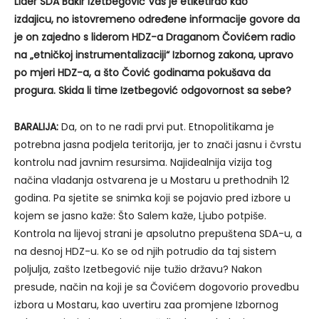
Lider SDA Bakir Izetbegović Vas je etiketirao kao
izdajicu, no istovremeno određene informacije govore da
je on zajedno s liderom HDZ-a Draganom Čovićem radio
na „etničkoj instrumentalizaciji“ Izbornog zakona, upravo
po mjeri HDZ-a, a što Čović godinama pokušava da
progura. Skida li time Izetbegović odgovornost sa sebe?
BARALIJA:
Da, on to ne radi prvi put. Etnopolitikama je
potrebna jasna podjela teritorija, jer to znači jasnu i čvrstu
kontrolu nad javnim resursima. Najidealnija vizija tog
načina vladanja ostvarena je u Mostaru u prethodnih 12
godina. Pa sjetite se snimka koji se pojavio pred izbore u
kojem se jasno kaže: Što Salem kaže, Ljubo potpiše.
Kontrola na lijevoj strani je apsolutno prepuštena SDA-u, a
na desnoj HDZ-u. Ko se od njih potrudio da taj sistem
poljulja, zašto Izetbegović nije tužio državu? Nakon
presude, način na koji je sa Čovićem dogovorio provedbu
izbora u Mostaru, kao uvertiru zaa promjene Izbornog