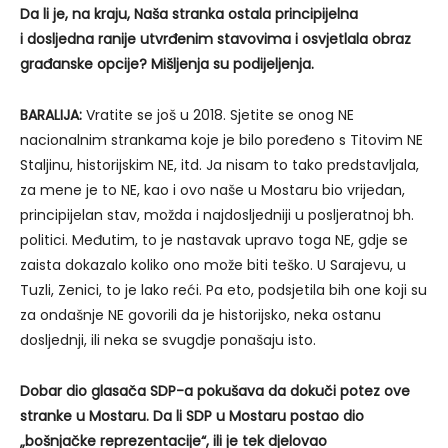
Da li je, na kraju, Naša stranka ostala principijelna
i dosljedna ranije utvrđenim stavovima i osvjetlala obraz
građanske opcije? Mišljenja su podijeljenja.
BARALIJA:
Vratite se još u 2018. Sjetite se onog NE
nacionalnim strankama koje je bilo poređeno s Titovim NE
Staljinu, historijskim NE, itd. Ja nisam to tako predstavljala,
za mene je to NE, kao i ovo naše u Mostaru bio vrijedan,
principijelan stav, možda i najdosljedniji u posljeratnoj bh.
politici. Međutim, to je nastavak upravo toga NE, gdje se
zaista dokazalo koliko ono može biti teško. U Sarajevu, u
Tuzli, Zenici, to je lako reći. Pa eto, podsjetila bih one koji su
za ondašnje NE govorili da je historijsko, neka ostanu
dosljednji, ili neka se svugdje ponašaju isto.
Dobar dio glasača SDP-a pokušava da dokuči potez ove
stranke u Mostaru. Da li SDP u Mostaru postao dio
„bošnjačke reprezentacije“, ili je tek djelovao