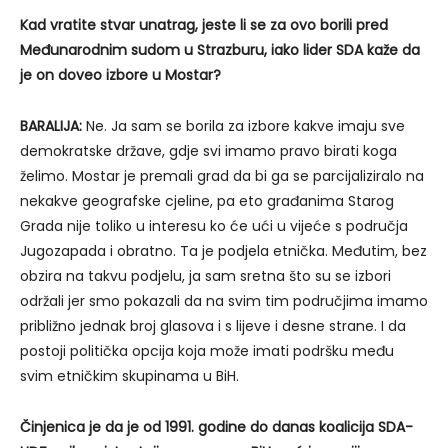
Kad vratite stvar unatrag, jeste li se za ovo borili pred
Međunarodnim sudom u Strazburu, iako lider SDA kaže da
je on doveo izbore u Mostar?
BARALIJA:
Ne. Ja sam se borila za izbore kakve imaju sve
demokratske države, gdje svi imamo pravo birati koga
želimo. Mostar je premali grad da bi ga se parcijaliziralo na
nekakve geografske cjeline, pa eto građanima Starog
Grada nije toliko u interesu ko će ući u vijeće s područja
Jugozapada i obratno. Ta je podjela etnička. Međutim, bez
obzira na takvu podjelu, ja sam sretna što su se izbori
održali jer smo pokazali da na svim tim područjima imamo
približno jednak broj glasova i s lijeve i desne strane. I da
postoji politička opcija koja može imati podršku među
svim etničkim skupinama u BiH.
Činjenica je da je od 1991. godine do danas koalicija SDA-