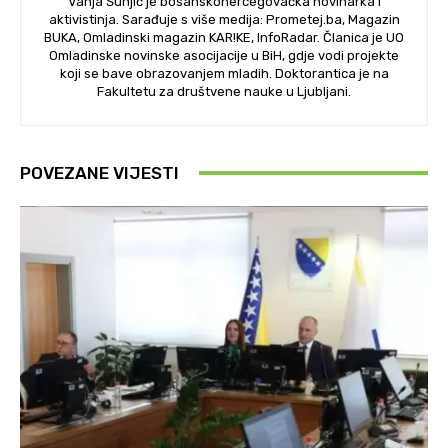
Vanja Šunjić je bosanskohercegovačka novinarka i
aktivistinja. Sarađuje s više medija: Prometej.ba, Magazin
BUKA, Omladinski magazin KAR!KE, InfoRadar. Članica je UO
Omladinske novinske asocijacije u BiH, gdje vodi projekte
koji se bave obrazovanjem mladih. Doktorantica je na
Fakultetu za društvene nauke u Ljubljani.
POVEZANE VIJESTI