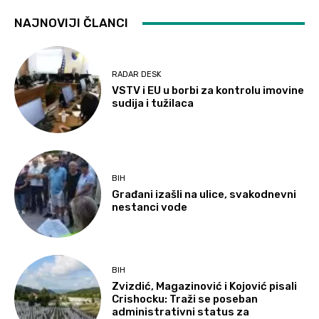
NAJNOVIJI ČLANCI
RADAR DESK
VSTV i EU u borbi za kontrolu imovine
sudija i tužilaca
BIH
Građani izašli na ulice, svakodnevni
nestanci vode
BIH
Zvizdić, Magazinović i Kojović pisali
Crishocku: Traži se poseban
administrativni status za