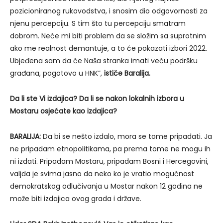
pozicioniranog rukovodstva, i snosim dio odgovornosti za
njenu percepciju. S tim što tu percepciju smatram
dobrom. Neće mi biti problem da se složim sa suprotnim
ako me realnost demantuje, a to će pokazati izbori 2022.
Ubjeđena sam da će Naša stranka imati veću podršku
građana, pogotovo u HNK”,
ističe Baralija.
Da li ste Vi izdajica? Da li se nakon lokalnih izbora u
Mostaru osjećate kao izdajica?
BARALIJA:
Da bi se nešto izdalo, mora se tome pripadati. Ja
ne pripadam etnopolitikama, pa prema tome ne mogu ih
ni izdati. Pripadam Mostaru, pripadam Bosni i Hercegovini,
valjda je svima jasno da neko ko je vratio mogućnost
demokratskog odlučivanja u Mostar nakon 12 godina ne
može biti izdajica ovog grada i države.