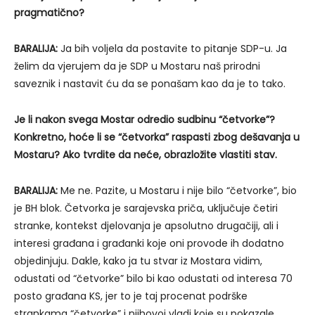
pragmatično?
BARALIJA:
Ja bih voljela da postavite to pitanje SDP-u. Ja
želim da vjerujem da je SDP u Mostaru naš prirodni
saveznik i nastavit ću da se ponašam kao da je to tako.
Je li nakon svega Mostar odredio sudbinu “četvorke”?
Konkretno, hoće li se “četvorka” raspasti zbog dešavanja u
Mostaru? Ako tvrdite da neće, obrazložite vlastiti stav.
BARALIJA:
Me ne. Pazite, u Mostaru i nije bilo “četvorke”, bio
je BH blok. Četvorka je sarajevska priča, uključuje četiri
stranke, kontekst djelovanja je apsolutno drugačiji, ali i
interesi građana i građanki koje oni provode ih dodatno
objedinjuju. Dakle, kako ja tu stvar iz Mostara vidim,
odustati od “četvorke” bilo bi kao odustati od interesa 70
posto građana KS, jer to je taj procenat podrške
strankama “četvorke” i njihovoj vladi koje su pokazale