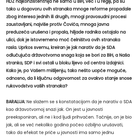
HDZ najkonzistentnija ne samo u BiH, već i u regiji, pa su
tako u dogovoru ovih stranaka mnoge reforme propadale
zbog interesa jednih ili drugih, mnogi pravosudni procesi
zaustavljani, najviše protiv Čovića, mnoga javna
preduzeća urušena i propala, hiljade radnika ostajalo na
ulici, dok je istovremeno moć čelništva ovih stranaka
rasla. Uprkos svemu, kreiran je jak narativ da je SDA
odlučujuća državotvorna snaga koja se bori za BiH, a Naša
stranka, SDP i svi ostali u bloku lijevo od centra izdajnici.
Kako je, po Vašem mišljenju, tako nešto uopće moguće,
odnosno, da li ključnu odgovornost za ovakvo stanje snose
rukovodstva vaših stranaka?
BARALIJA:
Ne slažem se s konstatacijom da je narativ o SDA
kao državotvornoj snazi jak. On jest u javnosti
preeksponiran, ali ne i kod ljudi prihvaćen. Tačnije, on je bio
jak, ali se već nekoliko godina počeo ozbiljno urušavati,
tako da efekat te priče u javnosti ima samo jednu