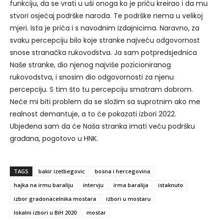
funkciju, da se vrati u uši onoga ko je priču kreirao i da mu
stvori osjećaj podrške naroda. Te podrške nema u velikoj
mjeri. Ista je priča i s navodnim izdajnicima. Naravno, za
svaku percepciju bilo koje stranke najveću odgovornost
snose stranačka rukovodstva. Ja sam potpredsjednica
Naše stranke, dio njenog najviše pozicioniranog
rukovodstva, i snosim dio odgovornosti za njenu
percepciju. S tim što tu percepciju smatram dobrom.
Neće mi biti problem da se složim sa suprotnim ako me
realnost demantuje, a to će pokazati izbori 2022.
Ubjeđena sam da će Naša stranka imati veću podršku
građana, pogotovo u HNK.
TAGS
bakir izetbegovic
bosna i hercegovina
hajka na irmu baraliju
intervju
irma baralija
istaknuto
izbor gradonacelnika mostara
izbori u mostaru
lokalni izbori u BiH 2020
mostar