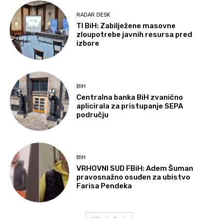
RADAR DESK
TI BiH: Zabilježene masovne
zloupotrebe javnih resursa pred
izbore
BIH
Centralna banka BiH zvanično
aplicirala za pristupanje SEPA
području
BIH
VRHOVNI SUD FBiH: Adem Šuman
pravosnažno osuđen za ubistvo
Farisa Pendeka