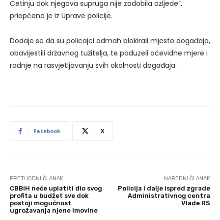
Cetinju dok njegova supruga nije zadobila ozljede”,
priopćeno je iz Uprave policije.
Dodaje se da su policajci odmah blokirali mjesto događaja,
obavijestili državnog tužitelja, te poduzeli očevidne mjere i
radnje na rasvjetljavanju svih okolnosti događaja.
Facebook
X
PRETHODNI ČLANAK
NAREDNI ČLANAK
CBBiH neće uplatiti dio svog
Policija i dalje ispred zgrade
profita u budžet sve dok
Administrativnog centra
postoji mogućnost
Vlade RS
ugrožavanja njene imovine