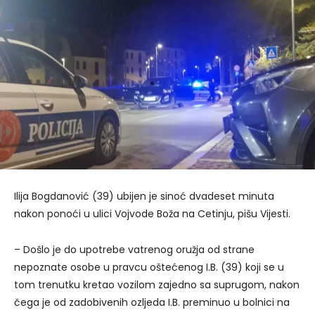
Ilija Bogdanović (39) ubijen je sinoć dvadeset minuta
nakon ponoći u ulici Vojvode Boža na Cetinju, pišu Vijesti.
– Došlo je do upotrebe vatrenog oružja od strane
nepoznate osobe u pravcu oštećenog I.B. (39) koji se u
tom trenutku kretao vozilom zajedno sa suprugom, nakon
čega je od zadobivenih ozljeda I.B. preminuo u bolnici na