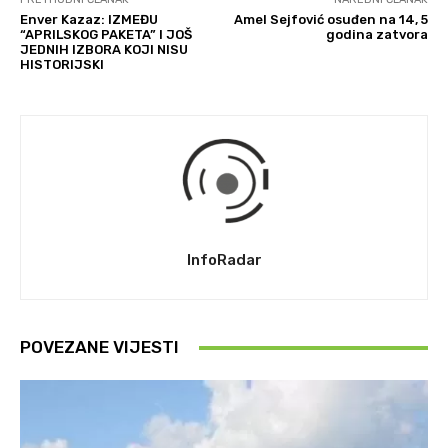
Enver Kazaz: IZMEĐU
Amel Sejfović osuđen na 14, 5
“APRILSKOG PAKETA” I JOŠ
godina zatvora
JEDNIH IZBORA KOJI NISU
HISTORIJSKI
InfoRadar
POVEZANE VIJESTI