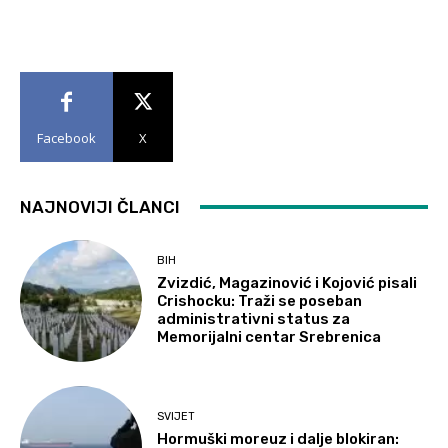
Facebook
X
NAJNOVIJI ČLANCI
BIH
Zvizdić, Magazinović i Kojović pisali
Crishocku: Traži se poseban
administrativni status za
Memorijalni centar Srebrenica
SVIJET
Hormuški moreuz i dalje blokiran: