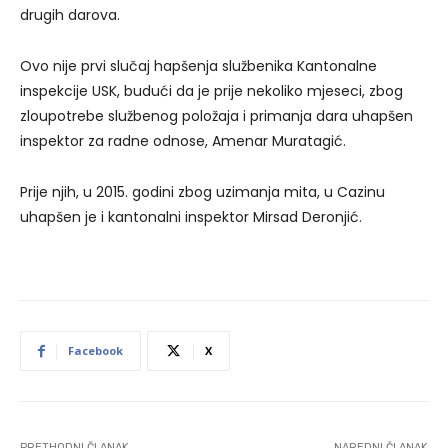
drugih darova.
Ovo nije prvi slučaj hapšenja službenika Kantonalne
inspekcije USK, budući da je prije nekoliko mjeseci, zbog
zloupotrebe službenog položaja i primanja dara uhapšen
inspektor za radne odnose, Amenar Muratagić.
Prije njih, u 2015. godini zbog uzimanja mita, u Cazinu
uhapšen je i kantonalni inspektor Mirsad Deronjić.
Facebook
X
PRETHODNI ČLANAK
NAREDNI ČLANAK