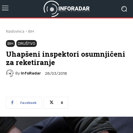
Naslovnica
BiH
BIH
DRUŠTVO
Uhapšeni inspektori osumnjičeni
za reketiranje
By
InfoRadar
28/03/2018
Facebook
X