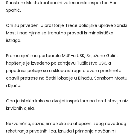
Sanskom Mostu kantonalni veterinarski inspektor, Haris
Spahić.
Oni su privedeni u prostorije Treće policijske uprave Sanski
Most i nad njima se trenutno provodi kriminalistička
istraga.
Prema riječima portparola MUP-a USK, Snježane Galić,
hapšenje je izvedeno po zahtjevu Tužilaštva USK, a
pripadnici policije su u sklopu istrage o ovom predmetu
obavili pretrese na četiri lokacije u Bihaću, Sanskom Mostu
i Ključu.
Ona je istakla kako se dvojici inspektora na teret stavlja niz
krivičnih djela.
Nezvanično, saznajemo kako su uhapšeni zbog navodnog
reketiranja privatnih lica, iznuda i primanja novčanih i