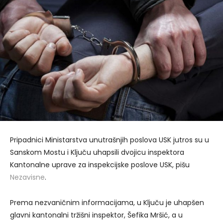
Pripadnici Ministarstva unutrašnjih poslova USK jutros su u
Sanskom Mostu i Ključu uhapsili dvojicu inspektora
Kantonalne uprave za inspekcijske poslove USK, pišu
Nezavisne
.
Prema nezvaničnim informacijama, u Ključu je uhapšen
glavni kantonalni tržišni inspektor, Šefika Mršić, a u