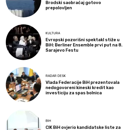
Brodski saobraćaj gotovo
prepolovljen
KULTURA
Evropski pozorišni spektakl stiže u
BiH: Berliner Ensemble prvi put na 8.
Sarajevo Festu
RADAR DESK
Vlada Federacije BiH prezentovala
nedogovoreni kineski kredit kao
investiciju za spas bolnica
BIH
CIK BiH ovjerio kandidatske liste za