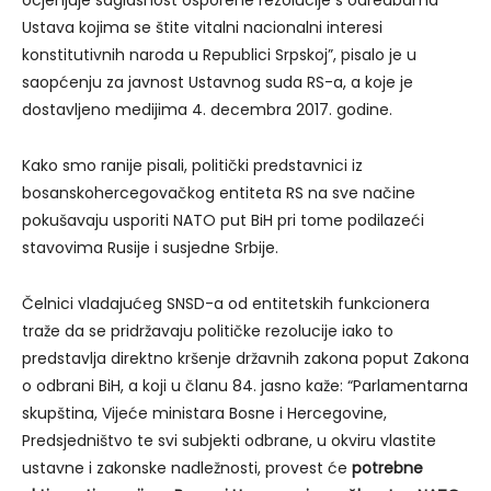
Ustava kojima se štite vitalni nacionalni interesi
konstitutivnih naroda u Republici Srpskoj”, pisalo je u
saopćenju za javnost Ustavnog suda RS-a, a koje je
dostavljeno medijima 4. decembra 2017. godine.
Kako smo ranije pisali, politički predstavnici iz
bosanskohercegovačkog entiteta RS na sve načine
pokušavaju usporiti NATO put BiH pri tome podilazeći
stavovima Rusije i susjedne Srbije.
Čelnici vladajućeg SNSD-a od entitetskih funkcionera
traže da se pridržavaju političke rezolucije iako to
predstavlja direktno kršenje državnih zakona poput Zakona
o odbrani BiH, a koji u članu 84. jasno kaže: “Parlamentarna
skupština, Vijeće ministara Bosne i Hercegovine,
Predsjedništvo te svi subjekti odbrane, u okviru vlastite
ustavne i zakonske nadležnosti, provest će
potrebne