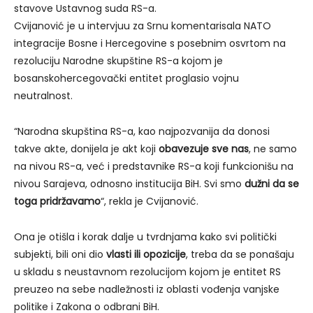
stavove Ustavnog suda RS-a.
Cvijanović je u intervjuu za Srnu komentarisala NATO
integracije Bosne i Hercegovine s posebnim osvrtom na
rezoluciju Narodne skupštine RS-a kojom je
bosanskohercegovački entitet proglasio vojnu
neutralnost.
“Narodna skupština RS-a, kao najpozvanija da donosi
takve akte, donijela je akt koji
obavezuje sve nas
, ne samo
na nivou RS-a, već i predstavnike RS-a koji funkcionišu na
nivou Sarajeva, odnosno institucija BiH. Svi smo
dužni da se
toga pridržavamo
“, rekla je Cvijanović.
Ona je otišla i korak dalje u tvrdnjama kako svi politički
subjekti, bili oni dio
vlasti ili opozicije
, treba da se ponašaju
u skladu s neustavnom rezolucijom kojom je entitet RS
preuzeo na sebe nadležnosti iz oblasti vođenja vanjske
politike i Zakona o odbrani BiH.