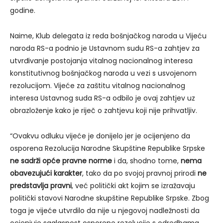
godine.
Naime, Klub delegata iz reda bošnjačkog naroda u Vijeću
naroda RS-a podnio je Ustavnom sudu RS-a zahtjev za
utvrđivanje postojanja vitalnog nacionalnog interesa
konstitutivnog bošnjačkog naroda u vezi s usvojenom
rezolucijom. Vijeće za zaštitu vitalnog nacionalnog
interesa Ustavnog suda RS-a odbilo je ovaj zahtjev uz
obrazloženje kako je riječ o zahtjevu koji nije prihvatljiv.
“Ovakvu odluku vijeće je donijelo jer je ocijenjeno da
osporena Rezolucija Narodne Skupštine Republike Srpske
ne sadrži opće pravne norme
i da, shodno tome,
nema
obavezujući karakter
, tako da po svojoj pravnoj prirodi
ne
predstavlja pravni
, već politički akt kojim se izražavaju
politički stavovi Narodne skupštine Republike Srpske. Zbog
toga je vijeće utvrdilo da nije u njegovoj nadležnosti da
ocjenjuje saglasnost osporene rezolucije s odredbama