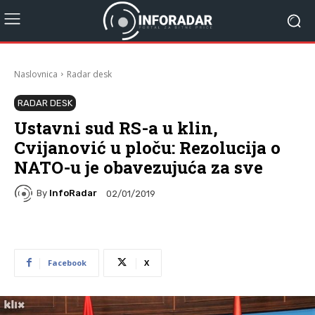
Naslovnica
Radar desk
RADAR DESK
Ustavni sud RS-a u klin,
Cvijanović u ploču: Rezolucija o
NATO-u je obavezujuća za sve
By
InfoRadar
02/01/2019
Facebook
X