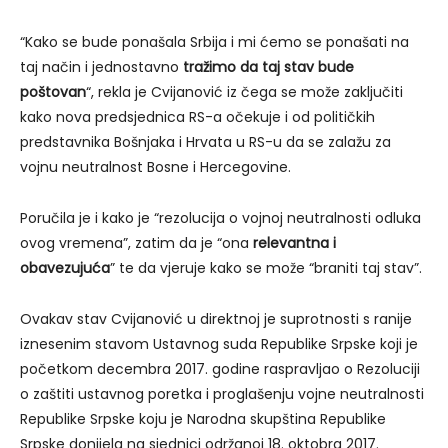
“Kako se bude ponašala Srbija i mi ćemo se ponašati na
taj način i jednostavno
tražimo da taj stav bude
poštovan
“, rekla je Cvijanović iz čega se može zaključiti
kako nova predsjednica RS-a očekuje i od političkih
predstavnika Bošnjaka i Hrvata u RS-u da se zalažu za
vojnu neutralnost Bosne i Hercegovine.
Poručila je i kako je “rezolucija o vojnoj neutralnosti odluka
ovog vremena”, zatim da je “ona
relevantna i
obavezujuća
” te da vjeruje kako se može “braniti taj stav”.
Ovakav stav Cvijanović u direktnoj je suprotnosti s ranije
iznesenim stavom Ustavnog suda Republike Srpske koji je
početkom decembra 2017. godine raspravljao o Rezoluciji
o zaštiti ustavnog poretka i proglašenju vojne neutralnosti
Republike Srpske koju je Narodna skupština Republike
Srpske donijela na sjednici održanoj 18. oktobra 2017.