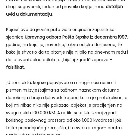
drugi sagovornik, jedan od pravnika koji je imao
detaljan
uvid u dokumentaciju
.
Pojašnjava da je više puta vidio originalni zapisnik sa
sjednice
Upravnog odbora Pošta Srpske
iz
decembra 1997.
godine, na kojoj je, navodno, takva odluka donesena, te
kako je shvatio da to pitanje nije ni bilo na dnevnom redu i
da je eventualna odluka o „bijeloj zgradi“ zapravo –
falsifikat.
„U tom aktu, koji se pojavljivao u mnogim usmenim i
pismenim izvještajima sa tačnom naznakom datuma
donošenja i broja djelovodnika pod kojim je protokolisan, a
koji mi nikad niko nije pokazao, objekat je procijenjen na
svega nekih 100.000 KM. A radilo se o luksuznoj zgradi
korisnog poslovnog prostora od oko 1.000 kvadrata i još
toliko pripadajućeg zemljišta, i to sve u strogom centru