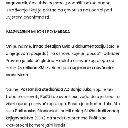
sagovornik
, čovjek kojeg smo „pronašli“ nakog dugog
istraživanja i koji je pristao da govori za naš portal pod
uvjetom anonimnosti.
IMAGINARNIH MILION I PO MARAKA
On je, naime,
imao detaljan uvid u dokumentaciju
(dio je
u njegovom posjedu) na osnovu koje je „posao“ i odrađen.
Prevara je bila očigledna – uplata osnivačkog uloga od
nekih
1,5 miliona KM
izvršena je
imaginarnim novčanim
sredstvima
.
Naime,
Poštanska štedionica AD Banja Luka
, koju je tek
trebalo osnovati,
Pošti
kao svom osnivaču dala je kredit u
visini njenog osnivačkog uloga. Posao je odrađen tako što
su u
Poštanskoj štedionici
ispunili nalog
Službi društvenog
knjigovodstva
(SDK) da sredstva prenese
Pošti
kao
kratkoročni komercijalni kredit.