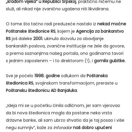
„krađom vijeka“ u Republici Srpskoj
, praktično ničemu ne
služi, ali nikad nije zvanično ugašena niti likvidirana.
O tome šta tačno radi preduzeće nastalo iz
nekad moćne
Poštanske štedionice RS
, kojem je
Agencija za bankarstvo
RS
još daleke
2001.
ukinula dozvolu za obavljanje
bankarskih poslova, zvanične institucije ne žele da govore,
a prema saznanjima našeg portala, ono godinama tavori
s jednim zaposlenim – i to direktorom (!), i
gomila gubitke.
Sve je počelo
1998. godine
odlukom da
Poštanska
štedionica RS
, svojinskom transformacijom, preraste u
Poštansku štedionicu AD Banjaluka
.
„Ideja mi se u početku činila odličnom, jer sam vjerovao
da bi nova štedionica mogla da postane neka vrsta
državne banke, ali sam ubrzo shvatio da je taj posao i više
negu sumnjiv“, kaže za
Inforadar
naš dobro upućeni