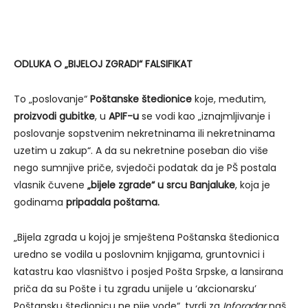
ODLUKA O „BIJELOJ ZGRADI“ FALSIFIKAT
To „poslovanje“
Poštanske štedionice
koje, međutim,
proizvodi gubitke
, u
APIF-u
se vodi kao „iznajmljivanje i
poslovanje sopstvenim nekretninama ili nekretninama
uzetim u zakup“. A da su nekretnine poseban dio više
nego sumnjive priče, svjedoči podatak da je PŠ postala
vlasnik čuvene
„bijele zgrade“ u srcu Banjaluke
, koja je
godinama
pripadala poštama.
„Bijela zgrada u kojoj je smještena Poštanska štedionica
uredno se vodila u poslovnim knjigama, gruntovnici i
katastru kao vlasništvo i posjed Pošta Srpske, a lansirana
priča da su Pošte i tu zgradu unijele u ‘akcionarsku’
Poštansku štedionicu ne pije vode“, tvrdi za
Inforadar
naš