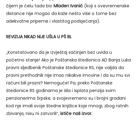
čijem je čelu tada bio
Mladen Ivanić
(koji s ovevremenske
distance nije mogao da kaže nešto više o tome bez
adekvatne pripeme i vlastitog podsjećanja).
REVIZIJA NIKAD NIJE UŠLA U PŠ BL
„Konstatovano da je izvještaj sačinjen bez uvida u
početno stanje! Ako je Poštanska štedionica AD Banja Luka
pravni sljedbenik Poštanske štedionice RS, nije valjda da
pravni prethodnik nije imao nikakve imovine i da su mu svi
računi bili prazni? Nemoguće! Pa, preko Poštanske
štedionice RS godinama je išla i isplata penzija svim
penzionerima Srpske, a svojevremeno su i brojni građani
kod nje imali svoje štedne knjižice koje mnogi, zbog ratnih
zbivanja, nisu ni zatvorili“,
ističe naš izvor.