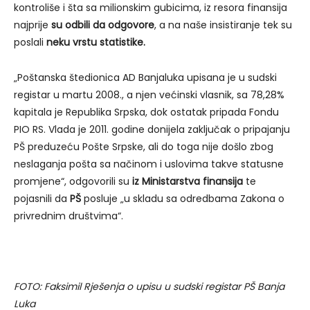
kontroliše i šta sa milionskim gubicima, iz resora finansija
najprije
su odbili da odgovore
, a na naše insistiranje tek su
poslali
neku vrstu statistike.
„Poštanska štedionica AD Banjaluka upisana je u sudski
registar u martu 2008., a njen većinski vlasnik, sa 78,28%
kapitala je Republika Srpska, dok ostatak pripada Fondu
PIO RS. Vlada je 2011. godine donijela zaključak o pripajanju
PŠ preduzeću Pošte Srpske, ali do toga nije došlo zbog
neslaganja pošta sa načinom i uslovima takve statusne
promjene“, odgovorili su
iz Ministarstva finansija
te
pojasnili da
PŠ
posluje „u skladu sa odredbama Zakona o
privrednim društvima“.
FOTO: Faksimil Rješenja o upisu u sudski registar PŠ Banja
Luka