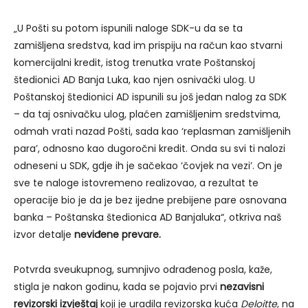
„U Pošti su potom ispunili naloge SDK-u da se ta
zamišljena sredstva, kad im prispiju na račun kao stvarni
komercijalni kredit, istog trenutka vrate Poštanskoj
štedionici AD Banja Luka, kao njen osnivački ulog. U
Poštanskoj štedionici AD ispunili su još jedan nalog za SDK
– da taj osnivačku ulog, plaćen zamišljenim sredstvima,
odmah vrati nazad Pošti, sada kao ‘replasman zamišljenih
para’, odnosno kao dugoročni kredit. Onda su svi ti nalozi
odneseni u SDK, gdje ih je sačekao ‘čovjek na vezi’. On je
sve te naloge istovremeno realizovao, a rezultat te
operacije bio je da je bez ijedne prebijene pare osnovana
banka – Poštanska štedionica AD Banjaluka“, otkriva naš
izvor detalje
neviđene prevare.
Potvrda sveukupnog, sumnjivo odrađenog posla, kaže,
stigla je nakon godinu, kada se pojavio prvi
nezavisni
revizorski izvještaj
koji je uradila revizorska kuća
Deloitte
, na