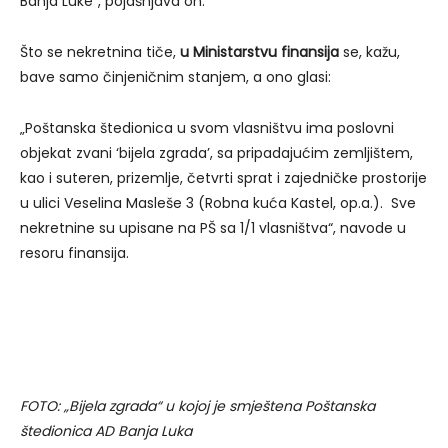
Banja Luke“, pojašnjava on.
Što se nekretnina tiče,
u Ministarstvu finansija
se, kažu,
bave samo činjeničnim stanjem, a ono glasi:
„Poštanska štedionica u svom vlasništvu ima poslovni
objekat zvani ‘bijela zgrada’, sa pripadajućim zemljištem,
kao i suteren, prizemlje, četvrti sprat i zajedničke prostorije
u ulici Veselina Masleše 3 (Robna kuća Kastel, op.a.). Sve
nekretnine su upisane na PŠ sa 1/1 vlasništva“, navode u
resoru finansija.
FOTO: „Bijela zgrada“ u kojoj je smještena Poštanska
štedionica AD Banja Luka