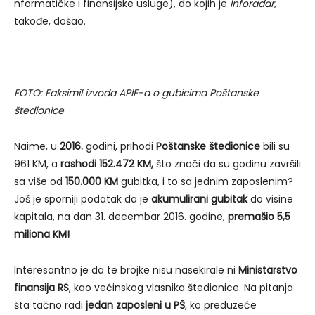
nformatičke i finansijske usluge), do kojih je
Inforadar
,
takođe, došao.
FOTO: Faksimil izvoda APIF-a o gubicima Poštanske
štedionice
Naime, u
2016.
godini, prihodi
Poštanske štedionice
bili su
961 KM, a
rashodi 152.472 KM,
što znači da su godinu završili
sa više od
150.000 KM
gubitka, i to sa jednim zaposlenim?
Još je sporniji podatak da je
akumulirani gubitak
do visine
kapitala, na dan 31. decembar 2016. godine,
premašio 5,5
miliona KM!
Interesantno je da te brojke nisu nasekirale ni
Ministarstvo
finansija RS
, kao većinskog vlasnika štedionice. Na pitanja
šta tačno radi
jedan zaposleni
u PŠ
, ko preduzeće