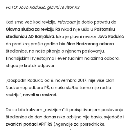
FOTO: Jovo Radukić, glavni revizor RS
Kad smo već kod revizije,
Inforadar
je dobio potvrdu da
Glavna služba za reviziju RS
nikad nije ušla u
Poštansku
štedionicu AD Banjaluka
. Iako je glavni revizor
Jovo Radukić
do pred kraj prošle godine
bio član Nadzornog odbora
štedionice, na naša pitanja o njenom poslovanju,
finansijskim izvještajima i eventualnim nalazima odbora,
stigao je kratak odgovor:
„Gospodin Radukić od 8. novembra 2017. nije više član
Nadzornog odbora PŠ, a naša služba tamo nije radila
reviziju“,
naveli su revizori.
Da se bilo kakvom „revizijom“ ili preispitivanjem poslovanja
štedionice do dan danas niko ozbiljno nije bavio, svjedoče i
zvanični podaci APIF RS
(Agencije za posredničke,