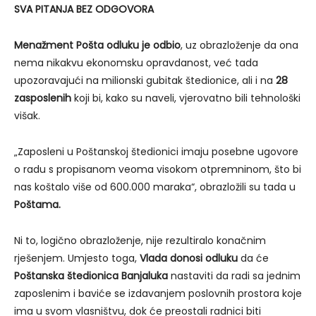
SVA PITANJA BEZ ODGOVORA
Menažment Pošta odluku je odbio
, uz obrazloženje da ona
nema nikakvu ekonomsku opravdanost, već tada
upozoravajući na milionski gubitak štedionice, ali i na
28
zasposlenih
koji bi, kako su naveli, vjerovatno bili tehnološki
višak.
„Zaposleni u Poštanskoj štedionici imaju posebne ugovore
o radu s propisanom veoma visokom otpremninom, što bi
nas koštalo više od 600.000 maraka“, obrazložili su tada u
Poštama.
Ni to, logično obrazloženje, nije rezultiralo konačnim
rješenjem. Umjesto toga,
Vlada donosi odluku
da će
Poštanska štedionica Banjaluka
nastaviti da radi sa jednim
zaposlenim i baviće se izdavanjem poslovnih prostora koje
ima u svom vlasništvu, dok će preostali radnici biti