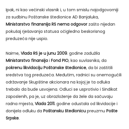
Ipak, ni kao većinski vlasnik i, u tom smislu najodgovorniji
za sudbinu Poštanske štedionice AD Banjaluka,
Ministarstvo finansnija RS nema odgovor
zašto nijedan
pokušaj rješavanja statusa očigledno beskorisnog
preduzeća nije uspio.
Naime,
Vlada RS je u junu 2009
. godine zadužila
Ministarstvo finansija
i
Fond PIO
, kao suvlasnika, da
pokrenu likvidaciju Poštanske štedionice
, da bi zaštitili
sredstva tog preduzeća. Međutim, radnici su onemogućili
održavanje Skupštine akcionara na kojoj je ta odluka
trebalo da bude usvojena. Odluci se usprotivio i Sindikat
zaposlenih, pa je, uz obrazloženje da žele da sačuvaju
radna mjesta,
Vlada 2011.
godine odustala od likvidacije i
donijela odluku da
Poštansku štedionicu
preuzmu
Pošte
Srpske
.