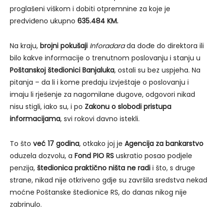
proglašeni viškom i dobiti otpremnine za koje je
predviđeno ukupno
635.484 KM.
Na kraju,
brojni pokušaji
Inforadara
da dođe do direktora ili
bilo kakve informacije o trenutnom poslovanju i stanju u
Poštanskoj štedionici Banjaluka
, ostali su bez uspjeha. Na
pitanja – da li i kome predaju izvještaje o poslovanju i
imaju li rješenje za nagomilane dugove, odgovori nikad
nisu stigli, iako su, i po
Zakonu o slobodi pristupa
informacijama
, svi rokovi davno istekli.
To što
već 17 godina
, otkako joj je
Agencija za bankarstvo
oduzela dozvolu, a
Fond PIO RS
uskratio posao podjele
penzija,
štedionica praktično ništa ne radi
i što, s druge
strane, nikad nije otkriveno gdje su završila sredstva nekad
moćne Poštanske štedionice RS, do danas nikog nije
zabrinulo.