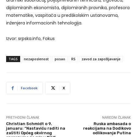
drumski saobraćaj, poljoprivrednih tehničara, trgovaca,
diplomiranih ekonomista, diplomiranih pravnika, profesora
matematike, vaspitača u predškolskim ustanovama,
inženjera informacionih tehnologija.
Izvor: srpska.info, Fokus
TAGS
nezaposlenost
posao
RS
zavod za zapošljavanje
Facebook
X
PRETHODNI ČLANAK
NAREDNI ČLANAK
Christian Schmidt o 9.
Ruska ambasada o
januaru: “Nastaviću raditi na
reakcijama na Dodikovo
zaštiti Općeg okvirnog
odlikovanje Putina