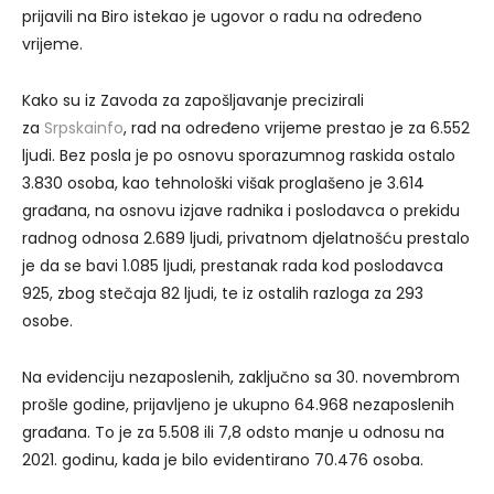
prijavili na Biro istekao je ugovor o radu na određeno
vrijeme.
Kako su iz Zavoda za zapošljavanje precizirali
za
Srpskainfo
, rad na određeno vrijeme prestao je za 6.552
ljudi. Bez posla je po osnovu sporazumnog raskida ostalo
3.830 osoba, kao tehnološki višak proglašeno je 3.614
građana, na osnovu izjave radnika i poslodavca o prekidu
radnog odnosa 2.689 ljudi, privatnom djelatnošću prestalo
je da se bavi 1.085 ljudi, prestanak rada kod poslodavca
925, zbog stečaja 82 ljudi, te iz ostalih razloga za 293
osobe.
Na evidenciju nezaposlenih, zaključno sa 30. novembrom
prošle godine, prijavljeno je ukupno 64.968 nezaposlenih
građana. To je za 5.508 ili 7,8 odsto manje u odnosu na
2021. godinu, kada je bilo evidentirano 70.476 osoba.