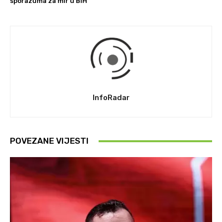
sporazuma za mir u BiH”
InfoRadar
POVEZANE VIJESTI