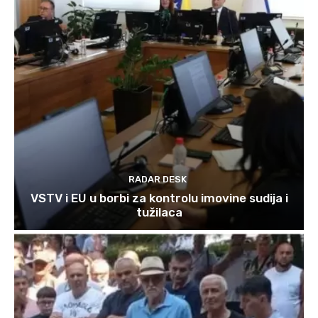
RADAR DESK
VSTV i EU u borbi za kontrolu imovine sudija i
tužilaca