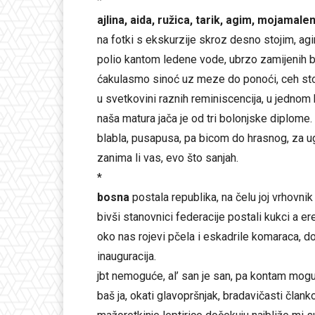
*
ajlina, aida, ružica, tarik, agim, mojamale
na fotki s ekskurzije skroz desno stojim, ag
polio kantom ledene vode, ubrzo zamijeni
ćakulasmo sinoć uz meze do ponoći, ceh stoja
u svetkovini raznih reminiscencija, u jednom
naša matura jača je od tri bolonjske diplome
blabla, pusapusa, pa bicom do hrasnog, za u
zanima li vas, evo što sanjah.
*
bosna
postala republika, na čelu joj vrhovnik 
bivši stanovnici federacije postali kukci a er
oko nas rojevi pčela i eskadrile komaraca, do
inauguracija.
jbt nemoguće, al’ san je san, pa kontam mog
baš ja, okati glavopršnjak, bradavičasti člank