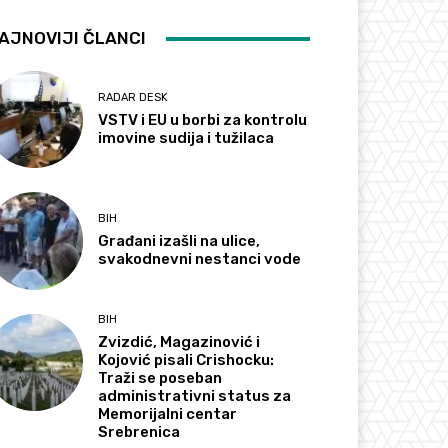
AJNOVIJI ČLANCI
RADAR DESK
VSTV i EU u borbi za kontrolu
imovine sudija i tužilaca
BIH
Građani izašli na ulice,
svakodnevni nestanci vode
BIH
Zvizdić, Magazinović i
Kojović pisali Crishocku:
Traži se poseban
administrativni status za
Memorijalni centar
Srebrenica