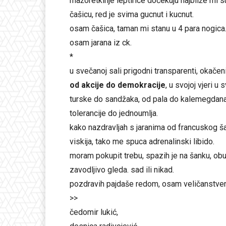
mažoretkinje leptirice dočekuju najbliže mi s
čašicu, red je svima gucnut i kucnut.
osam čašica, taman mi stanu u 4 para nogica
osam jarana iz ck.
*
u svečanoj sali prigodni transparenti, okačen
od akcije do demokracije
, u svojoj vjeri u
turske do sandžaka, od pala do kalemegdana
tolerancije do jednoumlja.
kako nazdravljah s jaranima od francuskog
viskija, tako me spuca adrenalinski libido.
moram pokupit trebu, spazih je na šanku, obuk
zavodljivo gleda. sad ili nikad.
pozdravih pajdaše redom, osam veličanstve
>>
čedomir lukić,