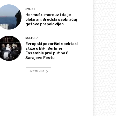
SVIJET
Hormuški moreuz i dalje
blokiran: Brodski saobraćaj
gotovo prepolovljen
KULTURA
Evropski pozorišni spektakl
stiže u BiH: Berliner
Ensemble prvi put na 8.
Sarajevo Festu
Učitati više