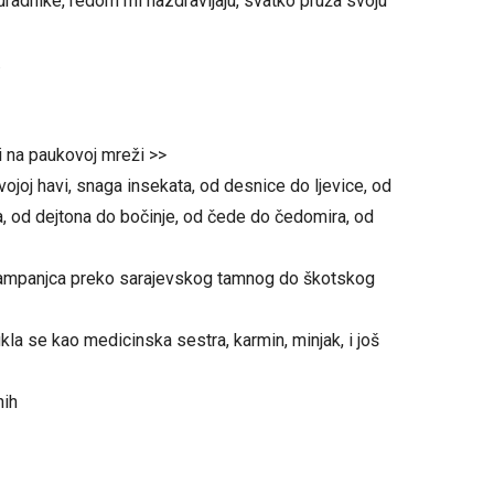
uradnike, redom mi nazdravljaju, svatko pruža svoju
.
i na paukovoj mreži >>
 svojoj havi, snaga insekata, od desnice do ljevice, od
, od dejtona do bočinje, od čede do čedomira, od
 šampanjca preko sarajevskog tamnog do škotskog
la se kao medicinska sestra, karmin, minjak, i još
nih