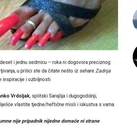
vadeset i jednu sedmicu – roka ni dogovora preciznog
ivanja, u prilici ste da čitate nešto iz sehare
Zadnja
 inspiracije i ozbiljnosti.
anko Vrdoljak
, splitski Sarajlija i dugogodišnji,
eliće vlastite tjedne/heftične misli i iskustva s vama.
olumne nije pripadnik nijedne domaće ni strane