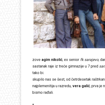
zove
agim nikolić
, ex senior
fk sarajevo
, da
sastanak raje iz treće gimnazije u 7 pred
sar
tako bi.
skupilo nas se šest, od četrdesetak raštrkan
najplemenitija u razredu,
vera galić
, prva je
bismo rađali.