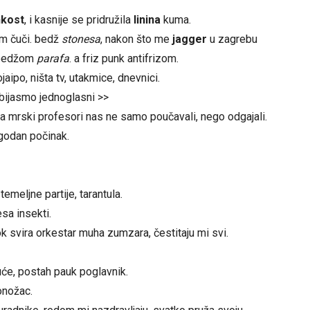
nkost
, i kasnije se pridružila
linina
kuma.
im čuči. bedž
stonesa
, nakon što me
jagger
u zagrebu
h bedžom
parafa
. a friz punk antifrizom.
ipo, ništa tv, utakmice, dnevnici.
 bijasmo jednoglasni >>
. a mrski profesori nas ne samo poučavali, nego odgajali.
godan počinak.
temeljne partije, tarantula.
esa insekti.
k svira orkestar muha zumzara, čestitaju mi svi.
uće, postah pauk poglavnik.
onožac.