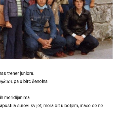
nas trener juniora.
ajkom
, pa u birc šenoina.
ih meridijanima.
 napustila surovi svijet, mora bit u boljem, inače se ne