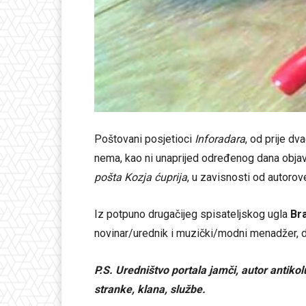
Poštovani posjetioci
Inforadara
, od prije d
nema, kao ni unaprijed određenog dana objavlj
pošta Kozja ćuprija
, u zavisnosti od autorove
Iz potpuno drugačijeg spisateljskog ugla
Br
novinar/urednik i muzički/modni menadžer, dij
P.S. Uredništvo portala jamči, autor antik
stranke, klana, službe.