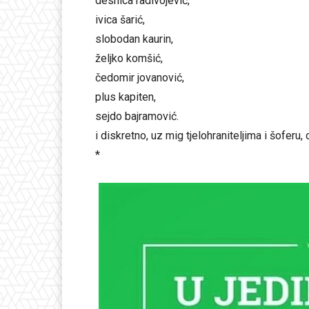
desnica radivojević,
ivica šarić,
slobodan kaurin,
željko komšić,
čedomir jovanović,
plus kapiten,
sejdo bajramović.
i diskretno, uz mig tjelohraniteljima i šofe
*