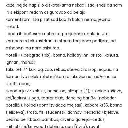
kaže, hajde napiši o diskotekama nekad i sad, znaš da sam
ih s ekipom redom osiguravao od belaja.
komentiram, šta pisat sad kad ih bolan nema, jedino
nekad.
i onda ih počesmo nabrajat po sjećanju. naletio uto
kambera s tek kastriranim starim terijerom pedijem, od
ashdown, pa nam asistirao.
hoteli >> beograd (bb), bosna, holiday inn, bristol, košuta,
igman, maršal;
fakulteti >> kuk, ag, zub, rebus, stelex, žiroskop, equus, na
šumarstvu i elektrotehničkom u lukavici ne možemo se
sjetit imena;
skenderija >> kaktus, borsalino, olimpic (?); stadion koševo,
sgl/labirint, sloga, teatar club, dancing bar 84 (neboder
pofalići), koliba (dom izviđača mejtaš), kabare kt55, bosna
(jelićeva), trasa, fis, studentski domovi nedžarići+bjelave,
pećina bentbaša, bambus, crvena galerija+cedus,
mitsubishi/kenwood dobrinja, abc (čvila), royal