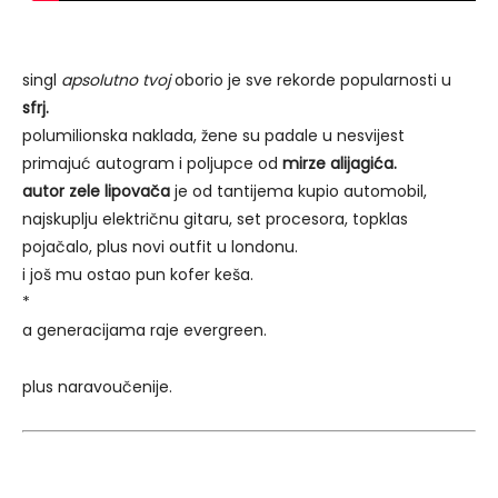
singl
apsolutno tvoj
oborio je sve rekorde popularnosti u
sfrj.
polumilionska naklada, žene su padale u nesvijest
primajuć autogram i poljupce od
mirze alijagića.
autor zele lipovača
je od tantijema kupio automobil,
najskuplju električnu gitaru, set procesora, topklas
pojačalo, plus novi outfit u londonu.
i još mu ostao pun kofer keša.
*
a generacijama raje evergreen.
plus naravoučenije.