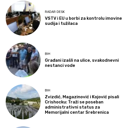
RADAR DESK
VSTV i EU u borbi za kontrolu imovine
sudija i tužilaca
BIH
Građani izašli na ulice, svakodnevni
nestanci vode
BIH
Zvizdić, Magazinović i Kojović pisali
Crishocku: Traži se poseban
administrativni status za
Memorijalni centar Srebrenica