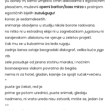
yu
boney m
, samo umjesto crnih diskodama s egzotičnim
plesačem, muževni
operni bariton/bass mirza
s pratnjom
egzotičnih bijelih
zuzu&gugu!
konac je sedamdesetih.
snimanje obavljeno u studiju nikole borote radovana.
no nitko ni u estradnoj ekipi ni u zagrebačkom
jugotonu
ni
sarajevskom
diskotonu
ne vjeruje u zeletov projekt.
čak mu se u kuloarima iza leđa rugaju.
zadnja šansa ostaje beogradski diskograf, velika kuća
pgp
rtb.
zele posuđuje od jarana stotinu maraka, i noćnim
bosnaexpress vlakom povratna do begiša.
nema ni za hotel, gladan, kasnije će spojit ručak+večeru.
*
puste ga čekat, red je.
prime ga potom urednici, puste snimak, gledaju
nadmeno, ni vrata ureda nisu zatvorili, mršte se, jedan će
>>