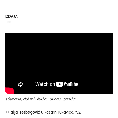
IZDAJA
***
stjepane, daj mi kljuića… ovoga, ganića!
>>
alija izetbegović
u kasarni lukavica, ’92.