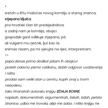
*
sretoh u liftu maločas novog komšiju a starog znanca,
stjepana kljuića.
prvi hrvatski član bh predsjedništva.
a zadnji nam je komšija, obojici.
gospodski gard odlikuje stjepana, još.
ali vulgarni mu rječnik, ljut kao ris.
snimao nisam, pa mi vjerujte na riječ, interpretiram.
>>
papa danas prima dodika! pišam ih obojicu!
poslah odavno pismo vatikanu, dobih odgovor uvažavanja,
i ništa.
prodao sam veliki stan u centru, kupih ovaj u tvom
neboderu.
tako finansirah autorsku knjigu
IZDAJA BOSNE.
napisah, dokumentirah, argumentirah, tiskah, izdah, petsto
stranica. udba me trovala, alija me izdao. i nitko knjigu ne