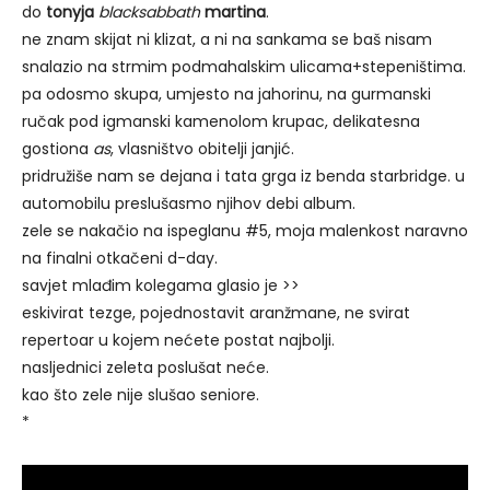
do
tonyja
blacksabbath
martina
.
ne znam skijat ni klizat, a ni na sankama se baš nisam
snalazio na strmim podmahalskim ulicama+stepeništima.
pa odosmo skupa, umjesto na jahorinu, na gurmanski
ručak pod igmanski kamenolom krupac, delikatesna
gostiona
as
, vlasništvo obitelji janjić.
pridružiše nam se dejana i tata grga iz benda starbridge. u
automobilu preslušasmo njihov debi album.
zele se nakačio na ispeglanu #5, moja malenkost naravno
na finalni otkačeni d-day.
savjet mlađim kolegama glasio je >>
eskivirat tezge, pojednostavit aranžmane, ne svirat
repertoar u kojem nećete postat najbolji.
nasljednici zeleta poslušat neće.
kao što zele nije slušao seniore.
*