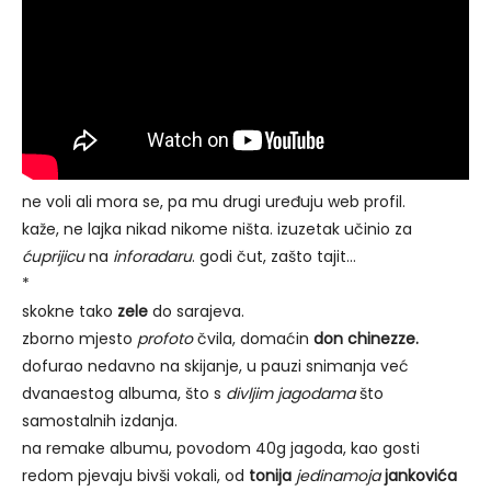
ne voli ali mora se, pa mu drugi uređuju web profil.
kaže, ne lajka nikad nikome ništa. izuzetak učinio za
ćuprijicu
na
inforadaru
. godi čut, zašto tajit…
*
skokne tako
zele
do sarajeva.
zborno mjesto
profoto
čvila, domaćin
don chinezze.
dofurao nedavno na skijanje, u pauzi snimanja već
dvanaestog albuma, što s
divljim jagodama
što
samostalnih izdanja.
na remake albumu, povodom 40g jagoda, kao gosti
redom pjevaju bivši vokali, od
tonija
jedinamoja
jankovića