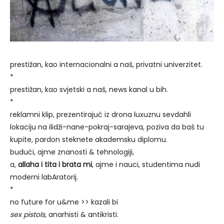
prestižan, kao internacionalni a naš, privatni univerzitet.
*
prestižan, kao svjetski a naš, news kanal u bih.
*
reklamni klip, prezentirajuć iz drona luxuznu sevdahli
lokaciju na ilidži-nane-pokraj-sarajeva, poziva da baš tu
kupite, pardon steknete akademsku diplomu.
budući, ajme znanosti & tehnologiji,
a,
allaha i tita i brata mi
, ajme i nauci, studentima nudi
moderni labAratorij.
*
no future for u&me >> kazali bi
sex pistols,
anarhisti & antikristi.