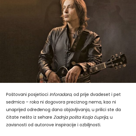
Poštovani posjetioci
Inforadara
, od prije dvadeset i pet
sedmica – roka ni dogovora preciznog nema, kao ni
unaprijed određenog dana objavljivanja, u prilici ste da
čitate nešto iz sehare
Zadnja pošta Kozja ćuprija
, u
zavisnosti od autorove inspiracije i ozbiljnosti.