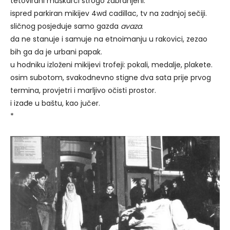
tetovirani muškarci strogo zabranjeni.
ispred parkiran mikijev 4wd cadillac, tv na zadnjoj sečiji.
sličnog posjeduje samo gazda
avaza
.
da ne stanuje i samuje na etnoimanju u rakovici, zezao
bih ga da je urbani papak.
u hodniku izloženi mikijevi trofeji: pokali, medalje, plakete.
osim subotom, svakodnevno stigne dva sata prije prvog
termina, provjetri i marljivo očisti prostor.
i izađe u baštu, kao jučer.
*