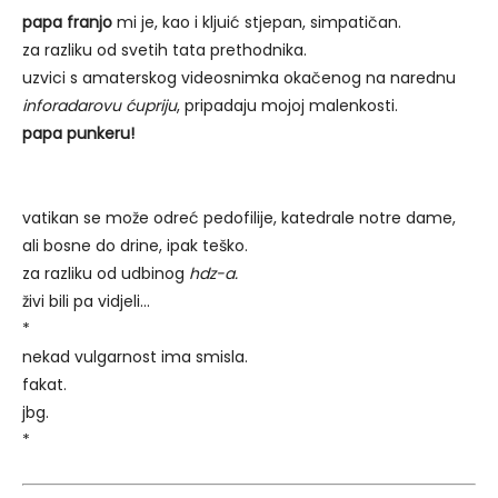
papa franjo
mi je, kao i kljuić stjepan, simpatičan.
za razliku od svetih tata prethodnika.
uzvici s amaterskog videosnimka okačenog na narednu
inforadarovu
ćupriju
, pripadaju mojoj malenkosti.
papa punkeru!
vatikan se može odreć pedofilije, katedrale notre dame,
ali bosne do drine, ipak teško.
za razliku od udbinog
hdz-a.
živi bili pa vidjeli…
*
nekad vulgarnost ima smisla.
fakat.
jbg.
*