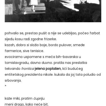
pohvalio se, prestao pušit a nije se udebljao, počeo farbat
sijedu kosu radi zgodne frizerke.
kazah, dobro si složio boje, bordo pulover, smeđe
farmerice, sive tenisice.
evociramo uspomene s meča bih-bavarska u
tomislavgradu, davno duvno. pratila nas preslatka
tekvando
frontica
jelena poplašen
, kći budućeg
entitetskog prezidenta nikole. kukala da joj tata poludio od
srbovanja.
*
kaže miki, pratim
ćupriju
.
meni drago, kako neće bit.