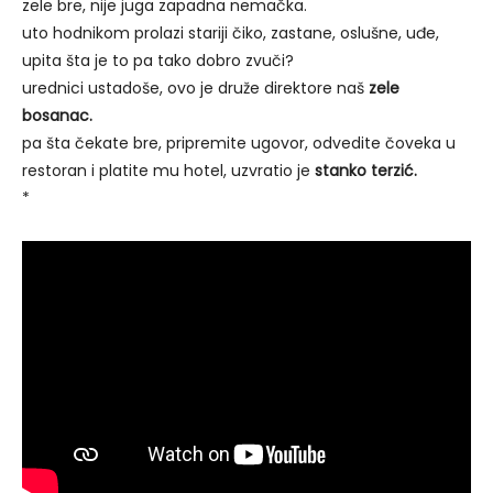
zele bre, nije juga zapadna nemačka.
uto hodnikom prolazi stariji čiko, zastane, oslušne, uđe,
upita šta je to pa tako dobro zvuči?
urednici ustadoše, ovo je druže direktore naš
zele
bosanac.
pa šta čekate bre, pripremite ugovor, odvedite čoveka u
restoran i platite mu hotel, uzvratio je
stanko terzić.
*