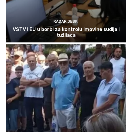
RADAR DESK
VSTV i EU u borbi za kontrolu imovine sudija i
tužilaca