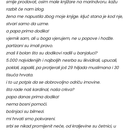
smije prodavat, osim male knjižare na marindvoru. kažu
razbit će nam izlog.
žena me napustila zbog moje knjige. ključ stana je kod nje,
stvari samo da uzme.
a papa prima dodika!
vjernik sam, ali u boga vjerujem, ne u popove i hodže.
partizani su imali pravo.
znaš li bolan što su dodikovi radili u banjaluci?
5.000 najviđenijih i najboljih nesrba su likvidirali, upucali,
poklali, zapalili, pa protjerali još 29 hiljada muslimana i 30
tisuća hrvata.
i to uz potpis da se dobrovoljno odriču imovine.
šta rade naš kardinal, naša crkva?
papa danas prima dodika!
nema bosni pomoći.
bošnjaci su bilmezi.
mi hrvati smo pokvareni.
srbi se nikad promijenit neće, od kraljevine su četnici, u