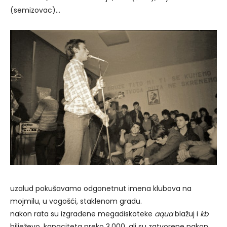
(semizovac)…
uzalud pokušavamo odgonetnut imena klubova na
mojmilu, u vogošći, staklenom gradu.
nakon rata su izgrađene megadiskoteke
aqua
blažuj i
kb
bilježevo, kapaciteta preko 3.000, ali su zatvorene nakon