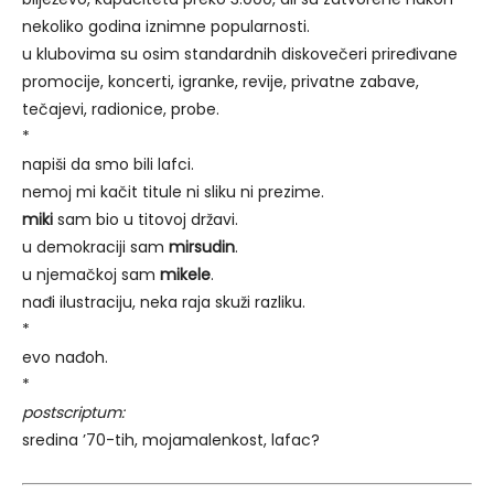
nekoliko godina iznimne popularnosti.
u klubovima su osim standardnih diskovečeri priređivane
promocije, koncerti, igranke, revije, privatne zabave,
tečajevi, radionice, probe.
*
napiši da smo bili lafci.
nemoj mi kačit titule ni sliku ni prezime.
miki
sam bio u titovoj državi.
u demokraciji sam
mirsudin
.
u njemačkoj sam
mikele
.
nađi ilustraciju, neka raja skuži razliku.
*
evo nađoh.
*
postscriptum:
sredina ’70-tih, mojamalenkost, lafac?