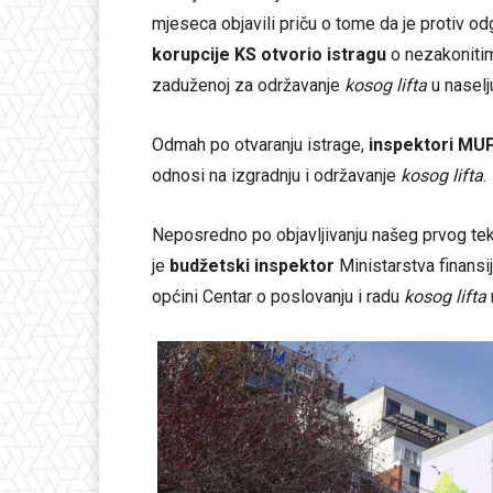
mjeseca objavili priču o tome da je protiv o
korupcije KS otvorio istragu
o nezakoniti
zaduženoj za održavanje
kosog lifta
u nasel
Odmah po otvaranju istrage,
inspektori MU
odnosi na izgradnju i održavanje
kosog lifta
.
Neposredno po objavljivanju našeg prvog te
je
budžetski inspektor
Ministarstva finansi
općini Centar o poslovanju i radu
kosog lifta