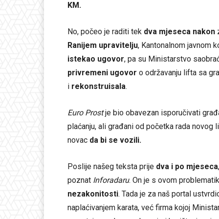
KM.
No, počeo je raditi tek
dva mjeseca nakon
z
Ranijem upravitelju
, Kantonalnom javnom 
istekao ugovor
, pa su Ministarstvo saobra
privremeni ugovor
o održavanju lifta sa g
i
rekonstruisala
.
Euro Prost
je bio obavezan isporučivati gra
plaćanju, ali građani od početka rada novog l
novac
da bi se vozili.
Poslije našeg teksta prije
dva i po mjeseca
poznat
Inforadaru
. On je s ovom problemati
nezakonitosti
. Tada je za naš portal ustvrd
naplaćivanjem karata, već firma kojoj Minist