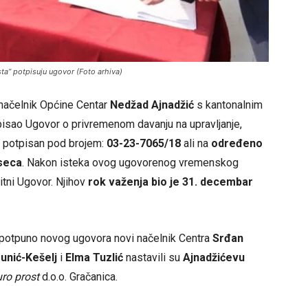
osta” potpisuju ugovor (Foto arhiva)
načelnik Općine Centar
Nedžad Ajnadžić
s kantonalnim
isao Ugovor o privremenom davanju na upravljanje,
e potpisan pod brojem:
03-23-7065/18
ali na
određeno
eseca
. Nakon isteka ovog ugovorenog vremenskog
tni Ugovor. Njihov
rok važenja bio je 31. decembar
 potpuno novog ugovora novi načelnik Centra
Srđan
unić-Kešelj
i
Elma Tuzlić
nastavili su
Ajnadžićevu
ro prost
d.o.o. Gračanica.