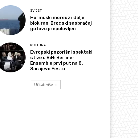
SVIJET
Hormuški moreuz i dalje
blokiran: Brodski saobraćaj
gotovo prepolovljen
KULTURA
Evropski pozorišni spektakl
stiže u BiH: Berliner
Ensemble prvi put na 8.
Sarajevo Festu
Učitati više