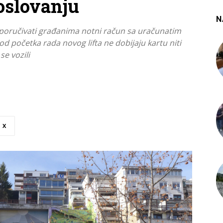
oslovanju
N
sporučivati građanima notni račun sa uračunatim
d početka rada novog lifta ne dobijaju kartu niti
se vozili
X