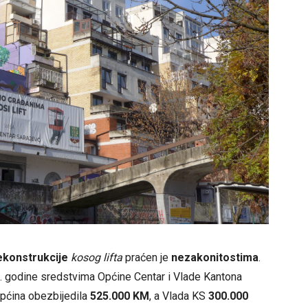
ekonstrukcije
kosog lifta
praćen je
nezakonitostima
.
18. godine sredstvima Općine Centar i Vlade Kantona
Općina obezbijedila
525.000 KM
, a Vlada KS
300.000