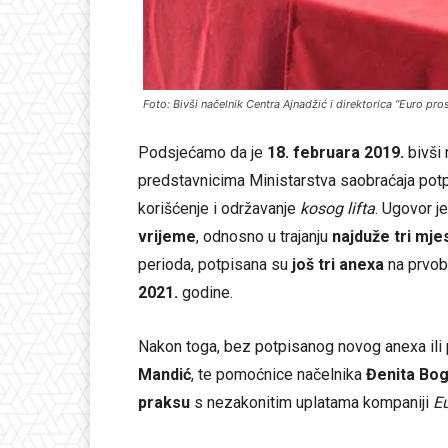
Foto: Bivši načelnik Centra Ajnadžić i direktorica “Euro pr
Podsjećamo da je
18. februara 2019.
bivši 
predstavnicima Ministarstva saobraćaja potp
korišćenje i održavanje
kosog lifta
. Ugovor j
vrijeme
, odnosno u trajanju
najduže tri mj
perioda, potpisana su
još tri anexa
na prvobi
2021.
godine.
Nakon toga, bez potpisanog novog anexa ili
Mandić
, te pomoćnice načelnika
Đenita Bog
praksu
s nezakonitim uplatama kompaniji
Eu