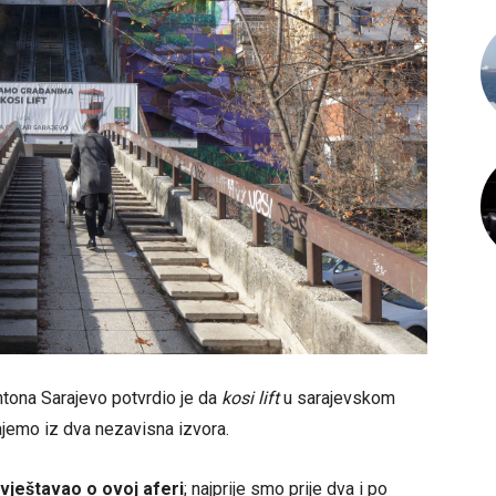
ntona Sarajevo potvrdio je da
kosi lift
u sarajevskom
ajemo iz dva nezavisna izvora.
zvještavao o ovoj aferi
; najprije smo prije dva i po