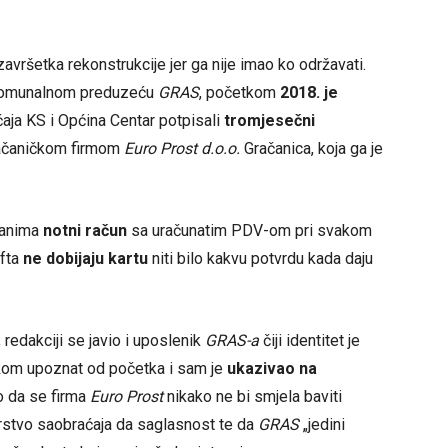
avršetka rekonstrukcije jer ga nije imao ko održavati.
komunalnom preduzeću
GRAS
, početkom
2018. je
ćaja KS i Općina Centar potpisali
tromjesečni
račaničkom firmom
Euro Prost d.o.o.
Gračanica, koja ga je
đanima
notni račun
sa uračunatim PDV-om pri svakom
ifta
ne dobijaju kartu
niti bilo kakvu potvrdu kada daju
, redakciji se javio i uposlenik
GRAS-a
čiji identitet je
kom upoznat od početka i sam je
ukazivao na
io da se firma
Euro Prost
nikako ne bi smjela baviti
arstvo saobraćaja da saglasnost te da
GRAS
„jedini