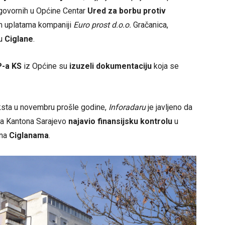
dgovornih u Općine Centar
Ured za borbu protiv
m uplatama kompaniji
Euro prost d.o.o.
Gračanica,
ju
Ciglane
.
P-a KS
iz Općine su
izuzeli dokumentaciju
koja se
ksta u novembru prošle godine,
Inforadaru
je javljeno da
ja Kantona Sarajevo
najavio finansijsku kontrolu
u
na
Ciglanama
.