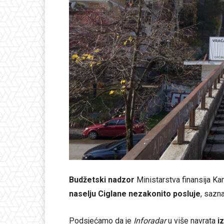
Budžetski nadzor
Ministarstva finansija Ka
naselju Ciglane nezakonito posluje
, sazn
Podsjećamo da je
Inforadar
u više navrata
i