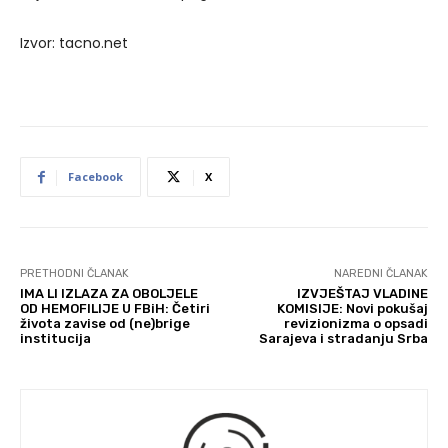
Izvor: tacno.net
Facebook
X
PRETHODNI ČLANAK
NAREDNI ČLANAK
IMA LI IZLAZA ZA OBOLJELE
IZVJEŠTAJ VLADINE
OD HEMOFILIJE U FBiH: Četiri
KOMISIJE: Novi pokušaj
života zavise od (ne)brige
revizionizma o opsadi
institucija
Sarajeva i stradanju Srba