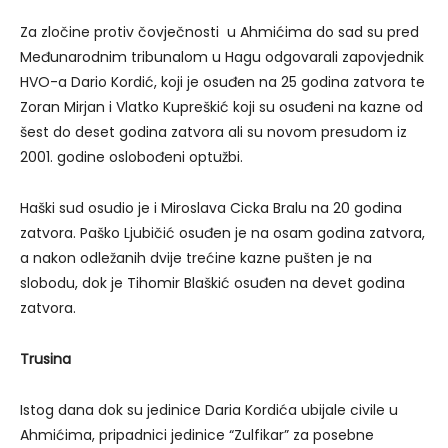
Za zločine protiv čovječnosti u Ahmićima do sad su pred
Međunarodnim tribunalom u Hagu odgovarali zapovjednik
HVO-a Dario Kordić, koji je osuđen na 25 godina zatvora te
Zoran Mirjan i Vlatko Kupreškić koji su osuđeni na kazne od
šest do deset godina zatvora ali su novom presudom iz
2001. godine oslobođeni optužbi.
Haški sud osudio je i Miroslava Cicka Bralu na 20 godina
zatvora. Paško Ljubičić osuđen je na osam godina zatvora,
a nakon odležanih dvije trećine kazne pušten je na
slobodu, dok je Tihomir Blaškić osuđen na devet godina
zatvora.
Trusina
Istog dana dok su jedinice Daria Kordića ubijale civile u
Ahmićima, pripadnici jedinice “Zulfikar” za posebne