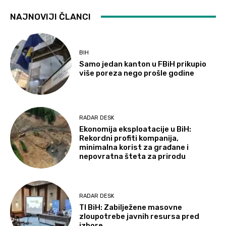
NAJNOVIJI ČLANCI
BIH
Samo jedan kanton u FBiH prikupio
više poreza nego prošle godine
RADAR DESK
Ekonomija eksploatacije u BiH:
Rekordni profiti kompanija,
minimalna korist za građane i
nepovratna šteta za prirodu
RADAR DESK
TI BiH: Zabilježene masovne
zloupotrebe javnih resursa pred
izbore