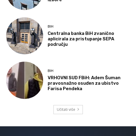
BIH
Centralna banka BiH zvanično
aplicirala za pristupanje SEPA
području
BIH
VRHOVNI SUD FBiH: Adem Šuman
pravosnažno osuđen za ubistvo
Farisa Pendeka
Učitati više