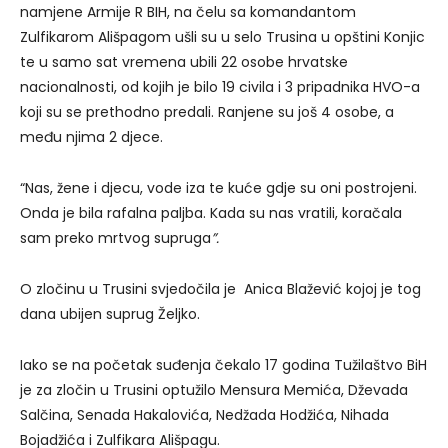
namjene Armije R BIH, na čelu sa komandantom
Zulfikarom Ališpagom ušli su u selo Trusina u opštini Konjic
te u samo sat vremena ubili 22 osobe hrvatske
nacionalnosti, od kojih je bilo 19 civila i 3 pripadnika HVO-a
koji su se prethodno predali. Ranjene su još 4 osobe, a
među njima 2 djece.
“Nas, žene i djecu, vode iza te kuće gdje su oni postrojeni.
Onda je bila rafalna paljba. Kada su nas vratili, koračala
sam preko mrtvog supruga
”.
O zločinu u Trusini svjedočila je Anica Blažević kojoj je tog
dana ubijen suprug Željko.
Iako se na početak suđenja čekalo 17 godina Tužilaštvo BiH
je za zločin u Trusini optužilo Mensura Memića, Dževada
Salčina, Senada Hakalovića, Nedžada Hodžića, Nihada
Bojadžića i Zulfikara Ališpagu.