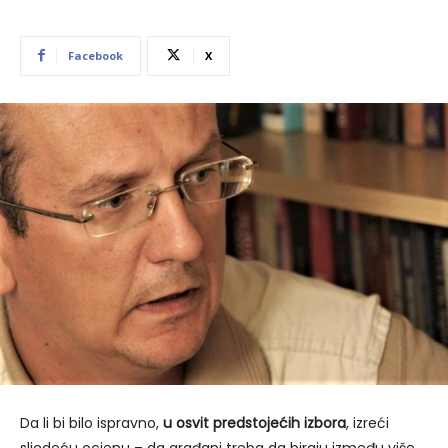
Facebook
X
Da li bi bilo ispravno,
u osvit predstojećih izbora
, izreći
sljedeću ocjenu – da građani treba da biraju između više