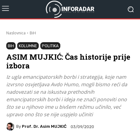
Naslovnica
BiH
BIH
KOLUMNE
POLITIKA
ASIM MUJKIĆ: Čas historije prije
izbora
Iz ugla emancipatorskih borbi i strategija, koje nam
izvrsno osvjetljava Avdo Humo, mogli bismo reći da
nadovezati se na iskustva prethodnih
emancipatorskih borbi i ideja ne znači ponoviti ono
što se u njihovo ime u bivšem režimu učinilo, već
upravo ono što se nije uspjelo učiniti
By
Prof. Dr. Asim MUJKIĆ
03/09/2020