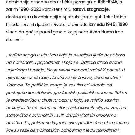
dominacije etnonacionalističke paradigme
1918-1945
, a
zatim
1990-2020
karakteriziraju
ratovi, stagnacije,
destrukcija
u kombinaciji s opstrukcijama, gubitak stotina
hiljada nevinih ljudskih života. U periodu
između 1945 i 1990
vlada drugačija paradigma o kojoj nam
Avdo Humo
ima
šta reći:
„Jedina snaga u Mostaru koja je okupljala ljude bez obzira
na nacionalnu pripadnost, i koja se uzdizala iznad svađa,
vrijeđanja i tvrenja, bio je revolucionarni radnički pokret. U
njemu se začela ideja bratstva i jedinstva, demokratije i
slobode. Ta politička snaga je sasvim odudarala od
postojeće konstelacije građanskih političkih odnosa. Pokret
je predstavljao u društvu oazu u kojoj se mislilo sasvim
drukčije, i to ne samo sa stanovišta klasnih ciljeva, već i sa
stanovišta nacionalnih i svih drugih vitalnih problema
društva. Taj pokret se krijepio svim građanskim elementima
koji su težili demokratskim odnosima među narodima i