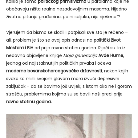
Koliko je samo
političkog primitivizma
u parolama koje ne
obećavaju ništa realno nezadovoljnim masama. Nijedno
životno pitanje građanina, pa ni seljaka, nije riješeno“?
Vjerujem da bismo se složili i potpisali sve što je rečeno –
ali, problem je što se ovaj opis odnosi na
politički život
Mostara i BiH
od prije ravno stotinu godina. Riječi su to iz
nedavno objavljene knjige
Moja generacija
Avde Hume
,
jednog od najistaknutijih političkih prvaka i očeva
moderne bosanskohercegovačke državnosti
, nakon kojih
svako ko misli svojom glavom mora izvući depresivni
zaključak – da se bavimo još uvijek, s istom ako ne i gorom
strašću, problemima kojima su se bavili naši preci prije
ravno stotinu godina.