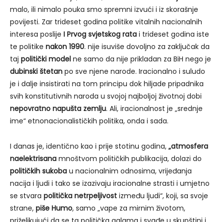
malo, ili nimalo pouka smo spremni izvući i iz skorašnje
povijesti. Zar trideset godina politike vitalnih nacionalnih
interesa poslije
I Prvog svjetskog rata
i trideset godina iste
te politike
nakon 1990
. nije isuviše dovoljno za zaključak da
taj
politički model
ne samo da nije prikladan za BiH nego je
dubinski štetan
po sve njene narode. Iracionalno i suludo
je i dalje insistirati na tom principu dok hiljade pripadnika
svih konstitutivnih naroda u svojoj najboljoj životnoj dobi
nepovratno napušta zemlju
. Ali, iracionalnost je „srednje
ime“ etnonacionalističkih politika, onda i sada.
I danas je, identično kao i prije stotinu godina,
„atmosfera
naelektrisana
mnoštvom političkih publikacija, dolazi do
političkih sukoba
u nacionalnim odnosima, vrijeđanja
nacija i ljudi i tako se izazivaju iracionalne strasti i umjetno
se stvara
politička netrpeljivost
između ljudi“, koji, sa svoje
strane,
piše Humo
, samo „vape za mirnim životom,
priželjkujući da se ta politička galama i svađe u skupštini i