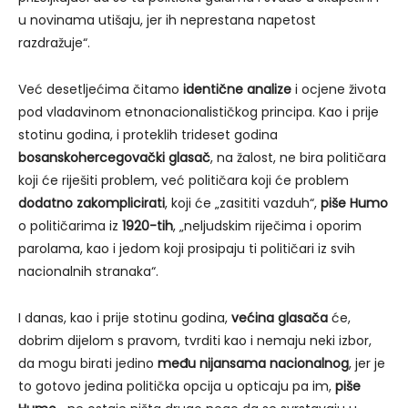
u novinama utišaju, jer ih neprestana napetost
razdražuje“.
Već desetljećima čitamo
identične analize
i ocjene života
pod vladavinom etnonacionalističkog principa. Kao i prije
stotinu godina, i proteklih trideset godina
bosanskohercegovački glasač
, na žalost, ne bira političara
koji će riješiti problem, već političara koji će problem
dodatno zakomplicirati
, koji će „zasititi vazduh“,
piše Humo
o političarima iz
1920-tih
, „neljudskim riječima i oporim
parolama, kao i jedom koji prosipaju ti političari iz svih
nacionalnih stranaka“.
I danas, kao i prije stotinu godina,
većina glasača
će,
dobrim dijelom s pravom, tvrditi kao i nemaju neki izbor,
da mogu birati jedino
među nijansama nacionalnog
, jer je
to gotovo jedina politička opcija u opticaju pa im,
piše