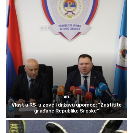
BIH
Vlast u RS-u zove i državu upomoć: “Zaštitite
građane Republike Srpske”