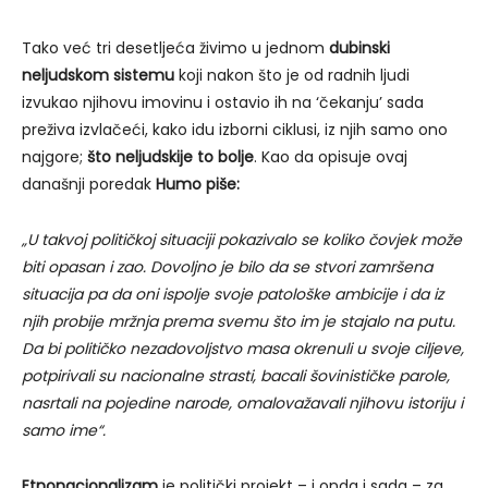
Tako već tri desetljeća živimo u jednom
dubinski
neljudskom sistemu
koji nakon što je od radnih ljudi
izvukao njihovu imovinu i ostavio ih na ‘čekanju’ sada
preživa izvlačeći, kako idu izborni ciklusi, iz njih samo ono
najgore;
što neljudskije to bolje
. Kao da opisuje ovaj
današnji poredak
Humo piše:
„U takvoj političkoj situaciji pokazivalo se koliko čovjek može
biti opasan i zao. Dovoljno je bilo da se stvori zamršena
situacija pa da oni ispolje svoje patološke ambicije i da iz
njih probije mržnja prema svemu što im je stajalo na putu.
Da bi političko nezadovoljstvo masa okrenuli u svoje ciljeve,
potpirivali su nacionalne strasti, bacali šovinističke parole,
nasrtali na pojedine narode, omalovažavali njihovu istoriju i
samo ime“.
Etnonacionalizam
je politički projekt – i onda i sada – za