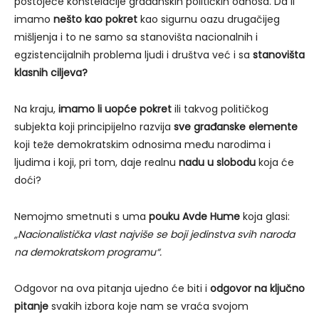
postojeće konstelacije građanskih političkih odnosa. Da li
imamo
nešto kao pokret
kao sigurnu oazu drugačijeg
mišljenja i to ne samo sa stanovišta nacionalnih i
egzistencijalnih problema ljudi i društva već i sa
stanovišta
klasnih ciljeva?
Na kraju,
imamo li uopće pokret
ili takvog političkog
subjekta koji principijelno razvija
sve građanske elemente
koji teže demokratskim odnosima među narodima i
ljudima i koji, pri tom, daje realnu
nadu u slobodu
koja će
doći?
Nemojmo smetnuti s uma
pouku Avde Hume
koja glasi:
„Nacionalistička vlast najviše se boji jedinstva svih naroda
na demokratskom programu“.
Odgovor na ova pitanja ujedno će biti i
odgovor na ključno
pitanje
svakih izbora koje nam se vraća svojom