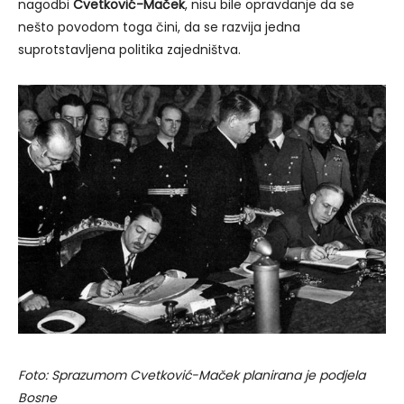
nagodbi
Cvetković-Maček
, nisu bile opravdanje da se
nešto povodom toga čini, da se razvija jedna
suprotstavljena politika zajedništva.
Foto: Sprazumom Cvetković-Maček planirana je podjela
Bosne