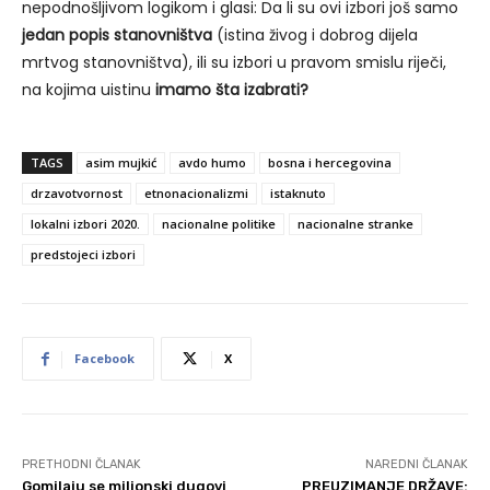
nepodnošljivom logikom i glasi: Da li su ovi izbori još samo
jedan popis stanovništva
(istina živog i dobrog dijela
mrtvog stanovništva), ili su izbori u pravom smislu riječi,
na kojima uistinu
imamo šta izabrati?
TAGS
asim mujkić
avdo humo
bosna i hercegovina
drzavotvornost
etnonacionalizmi
istaknuto
lokalni izbori 2020.
nacionalne politike
nacionalne stranke
predstojeci izbori
Facebook
X
PRETHODNI ČLANAK
NAREDNI ČLANAK
Gomilaju se milionski dugovi
PREUZIMANJE DRŽAVE: