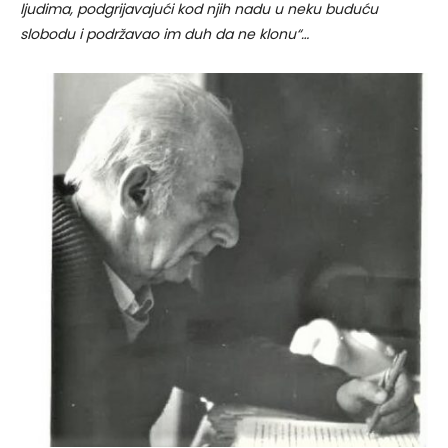
ljudima, podgrijavajući kod njih nadu u neku buduću
slobodu i podržavao im duh da ne klonu“…