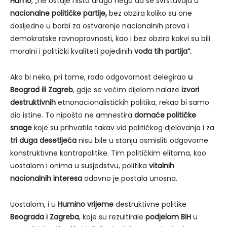
Humo
, „ne ostaje ništa drugo nego da se svrstavaju u
nacionalne političke partije,
bez obzira koliko su one
dosljedne u borbi za ostvarenje nacionalnih prava i
demokratske ravnopravnosti, kao i bez obzira kakvi su bili
moralni i politički kvaliteti pojedinih
vođa tih partija“.
Ako bi neko, pri tome, rado odgovornost delegirao
u
Beograd ili Zagreb
, gdje se većim dijelom nalaze
izvori
destruktivnih
etnonacionalističkih politika, rekao bi samo
dio istine. To nipošto ne amnestira
domaće političke
snage
koje su prihvatile takav vid političkog djelovanja i za
tri duga desetljeća
nisu bile u stanju osmisliti odgovorne
konstruktivne kontrapolitike. Tim političkim elitama, kao
uostalom i onima u susjedstvu, politika
vitalnih
nacionalnih interesa
odavno je postala unosna.
Uostalom, i u
Humino vrijeme
destruktivne politike
Beograda i Zagreba
, koje su rezultirale
podjelom BiH
u