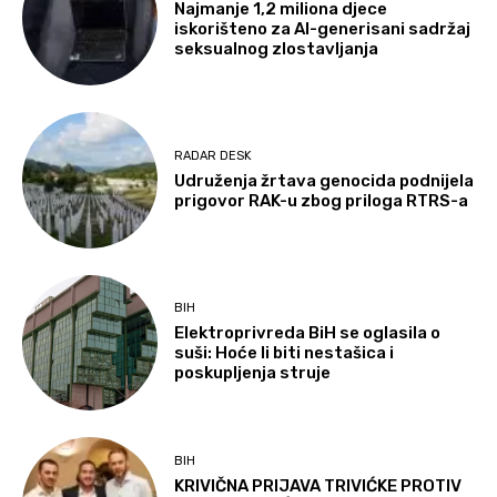
Najmanje 1,2 miliona djece
iskorišteno za AI-generisani sadržaj
seksualnog zlostavljanja
RADAR DESK
Udruženja žrtava genocida podnijela
prigovor RAK-u zbog priloga RTRS-a
BIH
Elektroprivreda BiH se oglasila o
suši: Hoće li biti nestašica i
poskupljenja struje
BIH
KRIVIČNA PRIJAVA TRIVIĆKE PROTIV