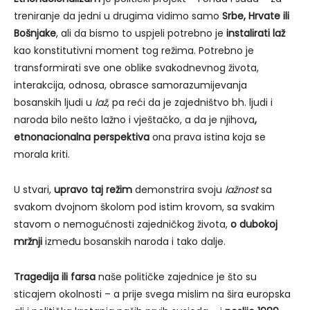
treniranje da jedni u drugima vidimo samo
Srbe, Hrvate ili
Bošnjake
, ali da bismo to uspjeli potrebno je
instalirati laž
kao konstitutivni moment tog režima. Potrebno je
transformirati sve one oblike svakodnevnog života,
interakcija, odnosa, obrasce samorazumijevanja
bosanskih ljudi u
laž
, pa reći da je zajedništvo bh. ljudi i
naroda bilo nešto lažno i vještačko, a da je njihova
,
etnonacionalna perspektiva
ona prava istina koja se
morala kriti.
U stvari,
upravo taj režim
demonstrira svoju
lažnost
sa
svakom dvojnom školom pod istim krovom, sa svakim
stavom o nemogućnosti zajedničkog života,
o dubokoj
mržnji
između bosanskih naroda i tako dalje.
Tragedija ili farsa
naše političke zajednice je što su
sticajem okolnosti – a prije svega mislim na šira europska