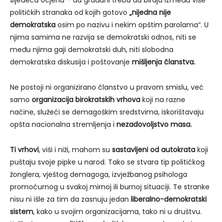
političkih stranaka od kojih gotovo
„nijedna nije
demokratska
osim po nazivu i nekim opštim parolama“. U
njima samima ne razvija se demokratski odnos, niti se
među njima gaji demokratski duh, niti slobodna
demokratska diskusija i poštovanje
mišljenja članstva.
Ne postoji ni organizirano članstvo u pravom smislu, već
samo
organizacija birokratskih vrhova
koji na razne
načine, služeći se demagoškim sredstvima, iskorištavaju
opšta nacionalna stremljenja i
nezadovoljstvo masa.
Ti vrhovi
, viši i niži, mahom su
sastavljeni od autokrata
koji
puštaju svoje pipke u narod. Tako se stvara tip političkog
žonglera, vještog demagoga, izvježbanog psihologa
promoćurnog u svakoj mirnoj ili burnoj situaciji. Te stranke
nisu ni išle za tim da zasnuju jedan
liberalno-demokratski
sistem
, kako u svojim organizacijama, tako ni u društvu.