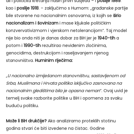
ali i politička kretanja naših prvih susjeda – i
poslije 1989
.
kao i
poslije 1918
. – zaključimo s Humom: „građanske partije
bile stvorene na nacionalnim osnovama, iz kojih se
širio
nacionalizam i šovinizam
i mase kljukale političkim
konzvervativizmom i vjerskom netolerancijom“. Taj model
nije bio onda niti je danas dobar za BiH jer je
1940-tih
a
potom i
1990-tih
rezultirao neviđenim zločinima,
genocidima, destrukcijom i raseljavanjem njenog
stanovništva.
Huminim riječima:
„U nacionalno izmiješanom stanovništvu, sastavljenom od
Srba, Muslimana i Hrvata politika isključivo zasnovana na
nacionalnim gledištima bila je opasna neman
“. Ovaj uvid je
temelj svake razborite politike u BiH i opomena za svaku
buduću politiku.
Može li BiH drukčije?
Ako analiziramo proteklih stotinu
godina stvari će biti izvedene na čistac. Godine