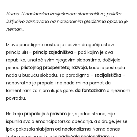
Humo:
U nacionalno izmiješanom stanovništvu, politika
isključivo zasnovana na nacionalnim gledištima opasna je
neman
…
Iz ove paradigme nastao je sasvim drugačiji ustavni
princip BiH –
princip zajedništva
– pod kojim je ova
republika, unatoč svim njegovim slabostima, doživjela
period
pristojnog prosperiteta, razvoja,
kada je postojala
nada u buduću slobodu. Ta paradigma –
socijalistička
–
nepovratno je propala i ne pada mi na pamet da
lamentiram za njom ili, još gore,
da fantaziram
o njezinom
povratku.
Na kraju
propala je s pravom
jer, s jedne strane, nije
ispunila svoja emancipatorska obećanja, a s druge, jer se
ipak pokazala
slabijom od nacionalizma
. Nama danas
treba paradigma koja bi
nadjačala nacionalizam
koji