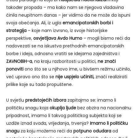
također propada – ma kako nam se njegova vladavina
činila neupitnom danas – jer vidimo da ne može da ispuni
svoja obećanja. Ali, iz ugla
emancipatorskih borbi i
strategija
– koje nam izvrsno, iz svoje historijske
perspektive,
osvjetljava Avdo Humo
– mogli bismo reći da
nadovezati se na iskustva prethodnih emancipatorskih
borbe i ideja, odnosno vratiti se idejama zajedništva i
ZAVNOBiH-a
, na kraju razboritosti u politici,
ne znači
ponoviti
ono što se u njihovo ime, u bivšem režimu učinilo,
već upravo ono što se
nije uspjelo učiniti,
znači realizirati
prilike koje su tada propuštene.
U svjetlu
predstojećih izbora
zapitajmo se: imamo li
političku snagu koja
okuplja ljude
bez obzira na nacionalnu
pripadnost, imamo li takvog političkog subjekta koji se
uzdiže iznad svađa, vrijeđanja, trvenja?
Imamo li političku
snagu
za koju možemo reći da
potpuno odudara
od