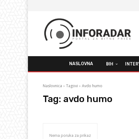
NASLOVNA
BIH
INTER
Naslovnica
Tagovi
Avdo humo
Tag:
avdo humo
Nema poruka za prikaz