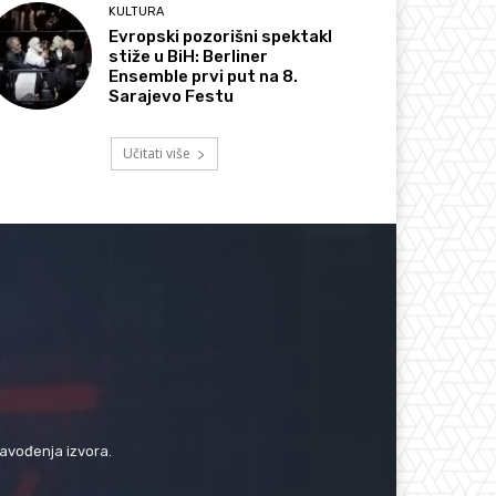
KULTURA
Evropski pozorišni spektakl
stiže u BiH: Berliner
Ensemble prvi put na 8.
Sarajevo Festu
Učitati više
navođenja izvora.