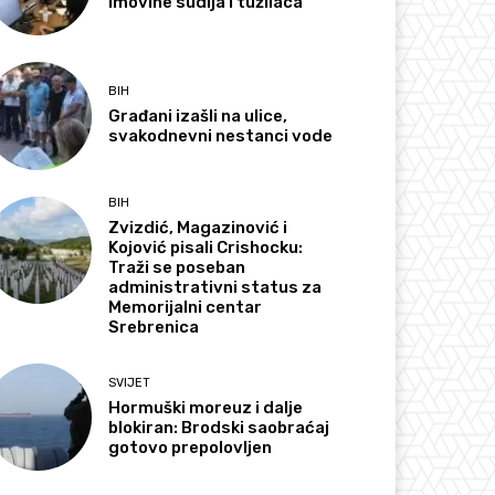
imovine sudija i tužilaca
BIH
Građani izašli na ulice,
svakodnevni nestanci vode
BIH
Zvizdić, Magazinović i
Kojović pisali Crishocku:
Traži se poseban
administrativni status za
Memorijalni centar
Srebrenica
SVIJET
Hormuški moreuz i dalje
blokiran: Brodski saobraćaj
gotovo prepolovljen