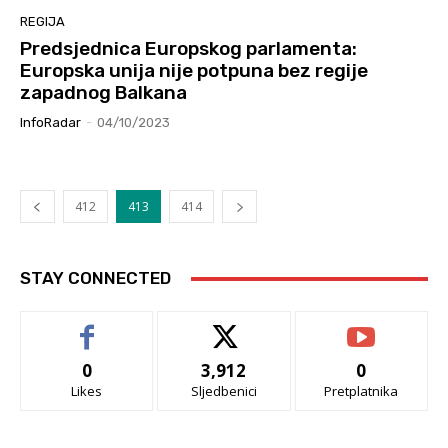
REGIJA
Predsjednica Europskog parlamenta:
Europska unija nije potpuna bez regije
zapadnog Balkana
InfoRadar
-
04/10/2023
412
413
414
STAY CONNECTED
0
3,912
0
Likes
Sljedbenici
Pretplatnika