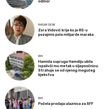
odmor
RADAR DESK
Zora Vidović krije ko je RS-u
pozajmio pola milijarde maraka
BIH
Hamida supruga Hamdiju ubila
ispalivši mu metak u sljepoočnicu.
Strahuje se od njenog mogućeg
bjekstva
BIH
Počela prodaja ulaznica za SFF