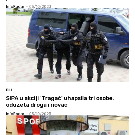
InfoRadar
-
05/10/2023
BIH
SIPA u akciji ‘Tragač’ uhapsila tri osobe,
oduzeta droga i novac
InfoRadar
-
05/10/2023