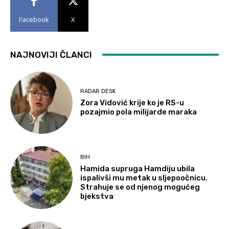
Facebook
X
NAJNOVIJI ČLANCI
RADAR DESK
Zora Vidović krije ko je RS-u
pozajmio pola milijarde maraka
BIH
Hamida supruga Hamdiju ubila
ispalivši mu metak u sljepoočnicu.
Strahuje se od njenog mogućeg
bjekstva