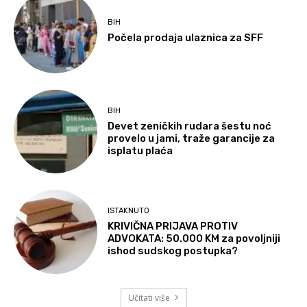
BIH
Počela prodaja ulaznica za SFF
BIH
Devet zeničkih rudara šestu noć
provelo u jami, traže garancije za
isplatu plaća
ISTAKNUTO
KRIVIČNA PRIJAVA PROTIV
ADVOKATA: 50.000 KM za povoljniji
ishod sudskog postupka?
Učitati više