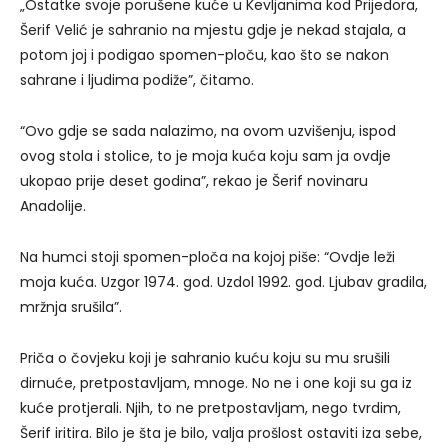
„Ostatke svoje porušene kuće u Kevljanima kod Prijedora,
Šerif Velić je sahranio na mjestu gdje je nekad stajala, a
potom joj i podigao spomen-ploču, kao što se nakon
sahrane i ljudima podiže”, čitamo.
“Ovo gdje se sada nalazimo, na ovom uzvišenju, ispod
ovog stola i stolice, to je moja kuća koju sam ja ovdje
ukopao prije deset godina”, rekao je Šerif novinaru
Anadolije.
Na humci stoji spomen-ploča na kojoj piše: “Ovdje leži
moja kuća. Uzgor 1974. god. Uzdol 1992. god. Ljubav gradila,
mržnja srušila”.
Priča o čovjeku koji je sahranio kuću koju su mu srušili
dirnuće, pretpostavljam, mnoge. No ne i one koji su ga iz
kuće protjerali. Njih, to ne pretpostavljam, nego tvrdim,
Šerif iritira. Bilo je šta je bilo, valja prošlost ostaviti iza sebe,