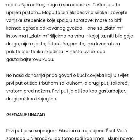
rade u Njemačkoj, nego u samoposluzi. Teško je u to
uprijeti prstom… Mogu to biti ekscesivno široke i zavojite
vanjske stepenice koje spajaju spratove; može to biti
komad ograde od kovanog gvožđa – one sa „zlatnim“
listovima i „zlatnim“ šiljcima na vrhu – kojoj tu, niti bilo gdje
drugo, nije mjesto; ili ta kuća, prosto, ima kvadraturu
palate a estetiku skladišta – nešto uvijek oda
gastarbajterovu kuću.
No naša današnja priča govori o kući čovjeka koji u svijet
prvi put otišao trbuhom za kruhom, a drugi put, takoreći,
vratom pred nožem. Prvi put je otišao kao gastarbajter,
drugi put kao izbjeglica.
GLEDANJE UNAZAD
Prvi put je sa suprugom Fikretom i troje djece Šerif Velić
zapucao u Njemačku, da tamo radi kao limar i skupi novac