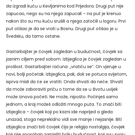
da izgradi kuću u Kevljanima kod Prijedora. Drugi put nije
zapucao, nego su na njega zapucali – na put je krenuo
nakon što su mu kuću srušili a njega zatočili u logoru. Prvi
put otišao je da se vrati u Bosnu. Drugi put otišao je u
Švedsku, da tamo ostane.
Gastarbajter je čovjek zagledan u budućnost, čovjek sa
jasnim ciljem pred sobom. Izbjeglica je čovjek zagledan u
prošlost. Gastarbajter računa: „vratiću se“. On vjeruje u
novi, bolji početak. Izbjeglica, pak, dok se potuca svijetom,
isprva misli da će se vratiti. Onda shvati da neće. Shvati
da može zaboraviti priču o tome da se u životu uvijek
može iznova početi. Ne može, nipošto. Počinješ samo
jednom, a kraj možeš odložiti mnogo puta. To znači biti
izbjeglica – čovjek koji po kazni ide naprijed a gleda
unazad, stoga neprekidno vidi sve manje i nejasnije. Biti
izbjeglica znači biti čovjek čija je religija nostalgija, čovjek
koji nije sposoban zamisliti bolju budućnost, koji svu svoju