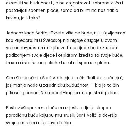
okrenuti se budućnosti, a ne organizovati sahrane kuća i
postavljati spomen ploče, samo da bi im na nos nabio
krivicu, je li tako?
Jednom kada Šerifa i Fikrete više ne bude, ni u Kevljanima
kod Prijedora, ni u Švedskoj, niti nigdje drugdje u ovom
vremenu-prostoru, a njihovo troje djece bude zauzeto
podizanjem svoje djece i otplatom kredita za svoje kuće,
trava i niska šuma pokriće humku i spomen ploču.
Ono što je učinio Šerif Velić nije bio čin “kulture sjećanja”,
još manje nade u zajedničku budućnost – bio je to čin
prkosa i gorčine. Ne mocart-kuglica, nego struk pelina.
Postavivši spomen ploču na mjestu gdje je ukopao
porodičnu kuću koju su mu srušili, Šerif Velić je dovršio
svoju priču i na nju stavio tačku.