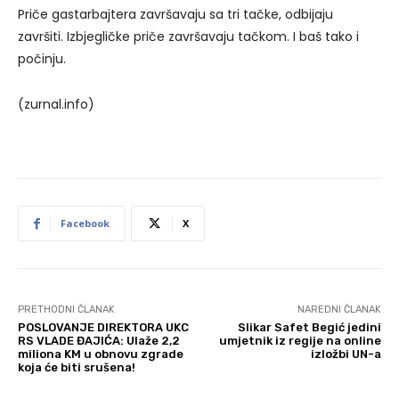
Priče gastarbajtera završavaju sa tri tačke, odbijaju
završiti. Izbjegličke priče završavaju tačkom. I baš tako i
počinju.
(zurnal.info)
Facebook
X
PRETHODNI ČLANAK
NAREDNI ČLANAK
POSLOVANJE DIREKTORA UKC
Slikar Safet Begić jedini
RS VLADE ĐAJIĆA: Ulaže 2,2
umjetnik iz regije na online
miliona KM u obnovu zgrade
izložbi UN-a
koja će biti srušena!