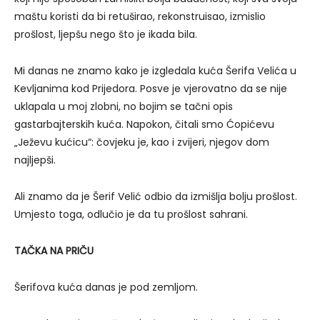
maštu koristi da bi retuširao, rekonstruisao, izmislio
prošlost, ljepšu nego što je ikada bila.
Mi danas ne znamo kako je izgledala kuća Šerifa Velića u
Kevljanima kod Prijedora. Posve je vjerovatno da se nije
uklapala u moj zlobni, no bojim se tačni opis
gastarbajterskih kuća. Napokon, čitali smo Ćopićevu
„Ježevu kućicu“: čovjeku je, kao i zvijeri, njegov dom
najljepši.
Ali znamo da je Šerif Velić odbio da izmišlja bolju prošlost.
Umjesto toga, odlučio je da tu prošlost sahrani.
TAČKA NA PRIČU
Šerifova kuća danas je pod zemljom.