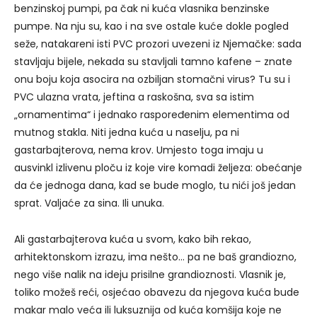
benzinskoj pumpi, pa čak ni kuća vlasnika benzinske
pumpe. Na nju su, kao i na sve ostale kuće dokle pogled
seže, natakareni isti PVC prozori uvezeni iz Njemačke: sada
stavljaju bijele, nekada su stavljali tamno kafene – znate
onu boju koja asocira na ozbiljan stomačni virus? Tu su i
PVC ulazna vrata, jeftina a raskošna, sva sa istim
„ornamentima“ i jednako raspoređenim elementima od
mutnog stakla. Niti jedna kuća u naselju, pa ni
gastarbajterova, nema krov. Umjesto toga imaju u
ausvinkl izlivenu ploču iz koje vire komadi željeza: obećanje
da će jednoga dana, kad se bude moglo, tu nići još jedan
sprat. Valjaće za sina. Ili unuka.
Ali gastarbajterova kuća u svom, kako bih rekao,
arhitektonskom izrazu, ima nešto… pa ne baš grandiozno,
nego više nalik na ideju prisilne grandioznosti. Vlasnik je,
toliko možeš reći, osjećao obavezu da njegova kuća bude
makar malo veća ili luksuznija od kuća komšija koje ne