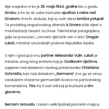
Nije svejedno ni ko je
25. maja 1944. godine
bio u gradu
Drvaru
, a ko se do zuba naoružan
spuštao s neba nad
Drvarom
. Ima ih, doduše, koji su ovih dana
lončiće polupali
.
Te proteklog avgustovskog vikenda
iz Drvara
stiže vijest o
manifestaciji
Desant na Drvar
. Takmičenje paraglajdera,
gdje se provozao i „ostvario dječački san o letu“
Dragan
Lukač,
ministar unutrašnjih poslova Repubilike Srpske.
S njim i gostujući mu
partner Aleksandar Vulin
.
Lukač
je
ministar onog istog entiteta koji je,
Dodikovim riječima
,
zapjenio nad dolaskom visokog predstavnika
Christiana
Schmidta
, kao nad dolaskom
„Germana“.
Evo ga se vinuo
vazdušnim stazama germanskih lovaca na partizanskog
komandanta,
Tita.
Pa ti sad vidi koji je bućkuriš
u tim
glavama.
Nemam tetovažu
. I nisam veliki ljubitelj printanih majica,