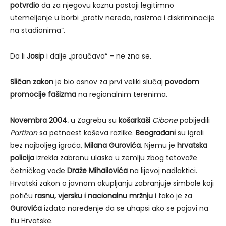
potvrdio
da za njegovu kaznu postoji legitimno
utemeljenje u borbi „protiv nereda, rasizma i diskriminacije
na stadionima“.
Da li
Josip
i dalje „proučava“ – ne zna se.
Sličan zakon
je bio osnov za prvi veliki slučaj
povodom
promocije fašizma
na regionalnim terenima.
Novembra 2004.
u Zagrebu su
košarkaši
Cibone
pobijedili
Partizan
sa petnaest koševa razlike.
Beograđani
su igrali
bez najboljeg igrača,
Milana Gurovića
. Njemu je
hrvatska
policija
izrekla zabranu ulaska u zemlju zbog tetovaže
četničkog vođe
Draže Mihailovića
na lijevoj nadlaktici.
Hrvatski zakon o javnom okupljanju zabranjuje simbole koji
potiču
rasnu, vjersku i nacionalnu mržnju
i tako je za
Gurovića
izdato naređenje da se uhapsi ako se pojavi na
tlu Hrvatske.