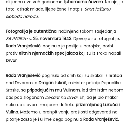
ali jednu evo već godinama
ljubomorno čuvam
. Na njoj je
foto-otisak mlade, lijepe žene i natpis:
Smrt fašizmu –
sloboda narodu.
Fotografija je autentična
. Načinjena tokom zasjedanja
ZAVNOBiH-a,
25. novembra 1943.
Djevojka sa fotografije,
Rada Vranješević
, poginula je poslije u herojskoj borbi
protiv
elitnih njemačkih specijalaca
koji su iz zraka napali
Drvar
.
Rada Vranješević
poginula od onih koji su skakali iz letilica
nad Drvarom, a
Dragan Lukač
, ministar policije Republike
Srpske, sa
pripadajućim mu Vulinom,
leti tim istim nebom
baš pod sloganom
Desant na Drvar
. Eh, da je bio makar
neko da s ovom majicom dočeka
prizemljenog Lukača i
Vulina
. Možemo u preispitivanju prošlosti odgovarati na
pitanje zašto je i u ime čega poginula
Rada Vranješević.