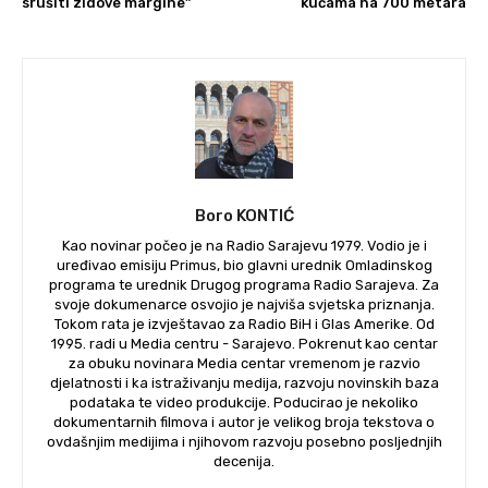
srušiti zidove margine”
kućama na 700 metara
Boro KONTIĆ
Kao novinar počeo je na Radio Sarajevu 1979. Vodio je i
uređivao emisiju Primus, bio glavni urednik Omladinskog
programa te urednik Drugog programa Radio Sarajeva. Za
svoje dokumenarce osvojio je najviša svjetska priznanja.
Tokom rata je izvještavao za Radio BiH i Glas Amerike. Od
1995. radi u Media centru - Sarajevo. Pokrenut kao centar
za obuku novinara Media centar vremenom je razvio
djelatnosti i ka istraživanju medija, razvoju novinskih baza
podataka te video produkcije. Poducirao je nekoliko
dokumentarnih filmova i autor je velikog broja tekstova o
ovdašnjim medijima i njihovom razvoju posebno posljednjih
decenija.