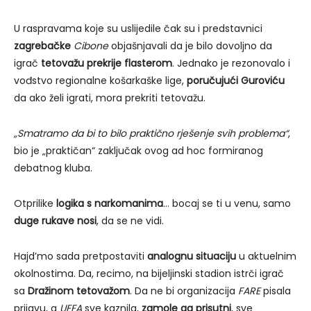
U raspravama koje su uslijedile čak su i predstavnici
zagrebačke
Cibone
objašnjavali da je bilo dovoljno da
igrač
tetovažu prekrije flasterom
. Jednako je rezonovalo i
vođstvo regionalne košarkaške lige,
poručujući Guroviću
da ako želi igrati, mora prekriti tetovažu.
„Smatramo da bi to bilo praktično rješenje svih problema“
,
bio je „praktičan“ zaključak ovog ad hoc formiranog
debatnog kluba.
Otprilike
logika s narkomanima
… bocaj se ti u venu, samo
duge rukave nosi
, da se ne vidi.
Hajd’mo sada pretpostaviti
analognu situaciju
u aktuelnim
okolnostima. Da, recimo, na bijeljinski stadion istrči igrač
sa
Dražinom tetovažom
. Da ne bi organizacija
FARE
pisala
prijavu, a
UEFA
sve kaznila,
zamole ga prisutni
, sve