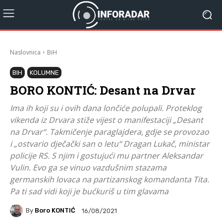
Naslovnica
BiH
BIH
KOLUMNE
BORO KONTIĆ: Desant na Drvar
Ima ih koji su i ovih dana lončiće polupali. Proteklog
vikenda iz Drvara stiže vijest o manifestaciji „Desant
na Drvar“. Takmičenje paraglajdera, gdje se provozao
i „ostvario dječački san o letu“ Dragan Lukač, ministar
policije RS. S njim i gostujući mu partner Aleksandar
Vulin. Evo ga se vinuo vazdušnim stazama
germanskih lovaca na partizanskog komandanta Tita.
Pa ti sad vidi koji je bućkuriš u tim glavama
By
Boro KONTIĆ
16/08/2021