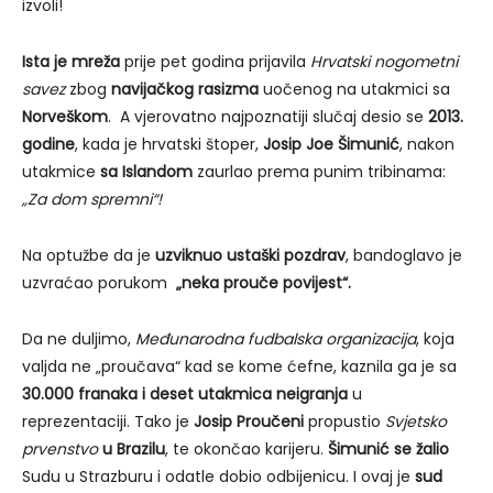
izvoli!
Ista je mreža
prije pet godina prijavila
Hrvatski nogometni
savez
zbog
navijačkog rasizma
uočenog na utakmici sa
Norveškom
. A vjerovatno najpoznatiji slučaj desio se
2013.
godine
, kada je hrvatski štoper,
Josip Joe Šimunić
, nakon
utakmice
sa Islandom
zaurlao prema punim tribinama:
„Za dom spremni“!
Na optužbe da je
uzviknuo ustaški pozdrav
, bandoglavo je
uzvraćao porukom
„neka prouče povijest“.
Da ne duljimo,
Međunarodna fudbalska organizacija
, koja
valjda ne „proučava“ kad se kome ćefne, kaznila ga je sa
30.000 franaka i deset utakmica neigranja
u
reprezentaciji. Tako je
Josip Proučeni
propustio
Svjetsko
prvenstvo
u Brazilu
, te okončao karijeru.
Šimunić se žalio
Sudu u Strazburu i odatle dobio odbijenicu. I ovaj je
sud