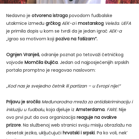
Nedavno je
otvorena istraga
povodom fudbalske
utakmice između
grčkog
AEK-a
i
mostarskog
Veleža
.
UEFA
je primila dopis u kom se tvrdi da je jedan igrač
AEK-a
„igrao sa motivom koji
poziva na fašizam“.
Ognjen Vranješ
, odranije poznat po tetovaži četničkog
vojvode
Momčila Đujića
. Jedan od najposjećenijih srpskih
portala promptno je reagovao naslovom:
„Kod nas je svejedno četnik ili partizan – u Evropi nije!“
Prijavu je sročila
Međunarodna mreža za antidiskriminaciju i
inkluziju u fudbalu
, koja djeluje iz
Amsterdama
.
FARE
. Nije
ovo prvi put da ova organizacija
reaguje na ovakve
prizore
. Na službenoj web stranici svoju misiju obrazlažu na
desetak jezika, uključujući
hrvatski i srpski
. Pa ko voli, nek’