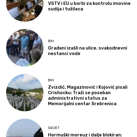
VSTV i EU u borbi za kontrolu imovine
sudija i tužilaca
BIH
Građani izašli na ulice, svakodnevni
nestanci vode
BIH
Zvizdić, Magazinović i Kojović pisali
Crishocku: Traži se poseban
administrativni status za
Memorijalni centar Srebrenica
SVIJET
Hormuški moreuz i dalje blokiran: