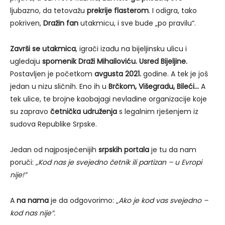
ljubazno, da tetovažu
prekrije flasterom
. I odigra, tako
pokriven,
Dražin fan
utakmicu, i sve bude „po pravilu“.
Završi se utakmica
, igrači izađu na bijeljinsku ulicu i
ugledaju
spomenik Draži Mihailoviću. Usred Bijeljine.
Postavljen je početkom
avgusta 2021.
godine. A tek je još
jedan u nizu sličnih. Eno ih u
Brčkom, Višegradu, Bileći…
A
tek ulice, te brojne kaobajagi nevladine organizacije koje
su zapravo
četnička udruženja
s legalnim rješenjem iz
sudova Republike Srpske.
Jedan od najposjećenijih
srpskih portala
je tu da nam
poruči:
„Kod nas je svejedno četnik ili partizan – u Evropi
nije!”
A
na nama
je da odgovorimo: „
Ako je kod vas svejedno –
kod nas nije“.