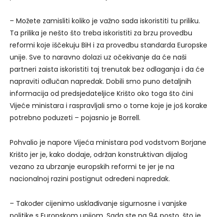
– Možete zamisliti koliko je važno sada iskoristiti tu priliku.
Ta prilika je nešto što treba iskoristiti za brzu provedbu
reformi koje iščekuju BiH i za provedbu standarda Europske
unije. Sve to naravno dolazi uz očekivanje da će naši
partneri zaista iskoristiti taj trenutak bez odlaganja i da će
napraviti odlučan napredak. Dobili smo puno detaljnih
informacija od predsjedateljice Krišto oko toga što čini
Vijeće ministara i raspravljali smo o tome koje je još korake
potrebno poduzeti – pojasnio je Borrell.
Pohvalio je napore Vijeća ministara pod vodstvom Borjane
Krišto jer je, kako dodaje, održan konstruktivan dijalog
vezano za ubrzanje europskih reformi te jer je na
nacionalnoj razini postignut određeni napredak.
– Također cijenimo usklađivanje sigurnosne i vanjske
politike s Europskom unijom. Sada ste na 94 posto, što je