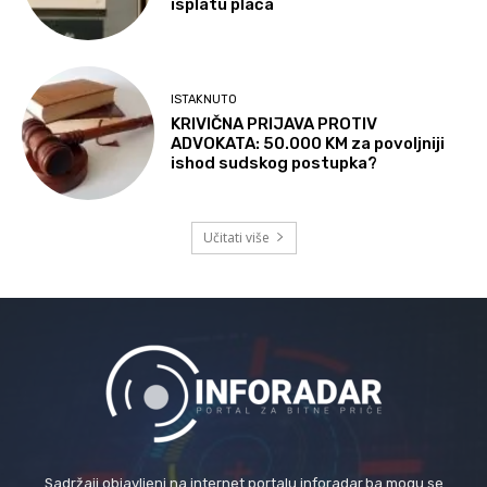
isplatu plaća
ISTAKNUTO
KRIVIČNA PRIJAVA PROTIV
ADVOKATA: 50.000 KM za povoljniji
ishod sudskog postupka?
Učitati više
Sadržaji objavljeni na internet portalu inforadar.ba mogu se