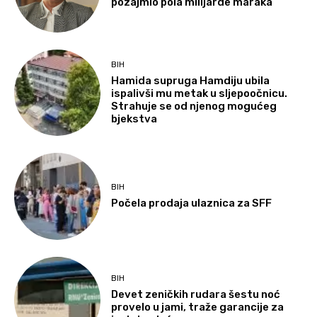
pozajmio pola milijarde maraka
BIH
Hamida supruga Hamdiju ubila
ispalivši mu metak u sljepoočnicu.
Strahuje se od njenog mogućeg
bjekstva
BIH
Počela prodaja ulaznica za SFF
BIH
Devet zeničkih rudara šestu noć
provelo u jami, traže garancije za