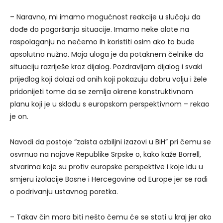
– Naravno, mi imamo mogućnost reakcije u slučaju da
dođe do pogoršanja situacije. Imamo neke alate na
raspolaganju no nećemo ih koristiti osim ako to bude
apsolutno nužno. Moja uloga je da potaknem čelnike da
situaciju razriješe kroz dijalog. Pozdravljam dijalog i svaki
prijedlog koji dolazi od onih koji pokazuju dobru volju i žele
pridonijeti tome da se zemlja okrene konstruktivnom
planu koji je u skladu s europskom perspektivnom – rekao
je on.
Navodi da postoje “zaista ozbiljni izazovi u BiH” pri čemu se
osvrnuo na najave Republike Srpske o, kako kaže Borrell,
stvarima koje su protiv europske perspektive i koje idu u
smjeru izolacije Bosne i Hercegovine od Europe jer se radi
o podrivanju ustavnog poretka.
– Takav čin mora biti nešto čemu će se stati u kraj jer ako