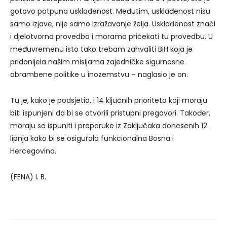
gotovo potpuna usklađenost. Međutim, usklađenost nisu
samo izjave, nije samo izražavanje želja. Usklađenost znači
i djelotvorna provedba i moramo pričekati tu provedbu. U
međuvremenu isto tako trebam zahvaliti BiH koja je
pridonijela našim misijama zajedničke sigurnosne
obrambene politike u inozemstvu – naglasio je on.
Tu je, kako je podsjetio, i 14 ključnih prioriteta koji moraju
biti ispunjeni da bi se otvorili pristupni pregovori. Također,
moraju se ispuniti i preporuke iz Zaključaka donesenih 12.
lipnja kako bi se osigurala funkcionalna Bosna i
Hercegovina.
(FENA) I. B.