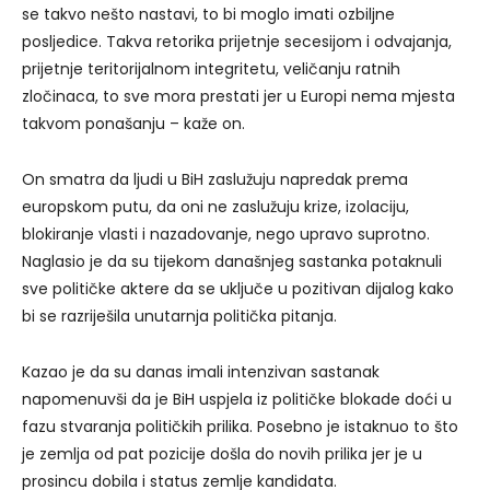
se takvo nešto nastavi, to bi moglo imati ozbiljne
posljedice. Takva retorika prijetnje secesijom i odvajanja,
prijetnje teritorijalnom integritetu, veličanju ratnih
zločinaca, to sve mora prestati jer u Europi nema mjesta
takvom ponašanju – kaže on.
On smatra da ljudi u BiH zaslužuju napredak prema
europskom putu, da oni ne zaslužuju krize, izolaciju,
blokiranje vlasti i nazadovanje, nego upravo suprotno.
Naglasio je da su tijekom današnjeg sastanka potaknuli
sve političke aktere da se uključe u pozitivan dijalog kako
bi se razriješila unutarnja politička pitanja.
Kazao je da su danas imali intenzivan sastanak
napomenuvši da je BiH uspjela iz političke blokade doći u
fazu stvaranja političkih prilika. Posebno je istaknuo to što
je zemlja od pat pozicije došla do novih prilika jer je u
prosincu dobila i status zemlje kandidata.