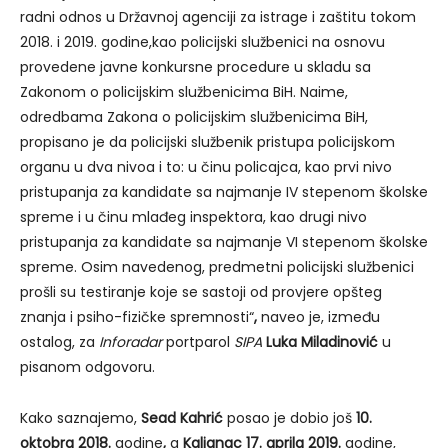
radni odnos u Državnoj agenciji za istrage i zaštitu tokom
2018. i 2019. godine,kao policijski službenici na osnovu
provedene javne konkursne procedure u skladu sa
Zakonom o policijskim službenicima BiH. Naime,
odredbama Zakona o policijskim službenicima BiH,
propisano je da policijski službenik pristupa policijskom
organu u dva nivoa i to: u činu policajca, kao prvi nivo
pristupanja za kandidate sa najmanje IV stepenom školske
spreme i u činu mlađeg inspektora, kao drugi nivo
pristupanja za kandidate sa najmanje VI stepenom školske
spreme. Osim navedenog, predmetni policijski službenici
prošli su testiranje koje se sastoji od provjere opšteg
znanja i psiho-fizičke spremnosti“
,
naveo je, između
ostalog, za
Inforadar
portparol
SIPA
Luka Miladinović
u
pisanom odgovoru.
Kako saznajemo,
Sead Kahrić
posao je dobio još
10.
oktobra 2018.
godine
,
a
Kaljanac 17. aprila 2019.
godine,