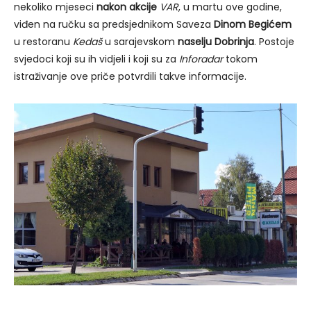
nekoliko mjeseci
nakon akcije
VAR
, u martu ove godine,
viđen na ručku sa predsjednikom Saveza
Dinom Begićem
u restoranu
Kedaš
u sarajevskom
naselju Dobrinja
. Postoje
svjedoci koji su ih vidjeli i koji su za
Inforadar
tokom
istraživanje ove priče potvrdili takve informacije.