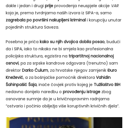
dakle i jedan i drugi
prije
provođenja neuspjele akcije
VAR
koja je, prema tvrdnjama naših izvora iz SIPA-a, samo
zagrebala po površini nakupljeni kriminal
i korupciju unutar
pojedinih struktura Saveza.
Posebna je priča
kako su njih dvojica dobila posao
, budući
da i SIPA, iako to nikako ne bi smjela kao profesionalna
policijska struktura, egzistira na
tripartitnoj nacionalnoj
osnovi
, pa za srpske kandrove odgovara (trenutno) sam
direktor
Darko Ćulum
, za hrvatske njegov zamjenik
Đuro
Knežević
, a za bošnjačke pomoćnik direktora
Vahidin
Šahinpašić Šaja
, inače čovjek protiv kojeg je
Tužilaštvo BiH
nedavno donijelo naredbu o
provođenju istrage
zbog
osnovane sumnje da je u krivičnopravnim radnjama
“ostvario i počinio obilježja više koruptivnih krivičnih djela”.