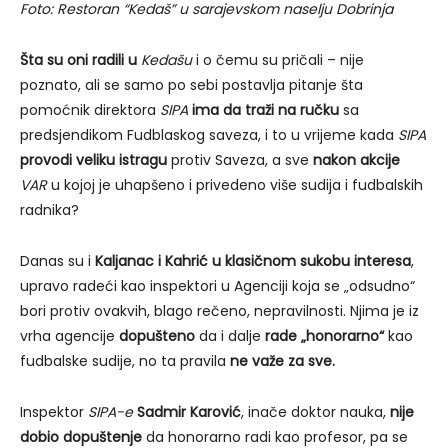
Foto: Restoran “Kedaš” u sarajevskom naselju Dobrinja
Šta su oni radili u
Kedašu
i o čemu su pričali – nije
poznato, ali se samo po sebi postavlja pitanje šta
pomoćnik direktora
SIPA
ima da traži na ručku
sa
predsjendikom Fudblaskog saveza, i to u vrijeme kada
SIPA
provodi veliku istragu
protiv Saveza, a sve
nakon akcije
VAR
u kojoj je uhapšeno i privedeno više sudija i fudbalskih
radnika?
Danas su i
Kaljanac i Kahrić u klasičnom sukobu interesa
,
upravo radeći kao inspektori u Agenciji koja se „odsudno“
bori protiv ovakvih, blago rečeno, nepravilnosti. Njima je iz
vrha agencije
dopušteno
da i dalje
rade „honorarno“
kao
fudbalske sudije, no ta pravila
ne važe za sve.
Inspektor
SIPA-e
Sadmir Karović
, inače doktor nauka,
nije
dobio dopuštenje
da honorarno radi kao profesor, pa se