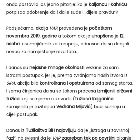
onda postavlja još jedno pitanje: ko je
Kaljancu i Kahriću
potpisao odobrenje da i dalje sude i „dijele pravdu“?
Podsjećamo,
akcija
VAR
provedena je
početkom
novembra 2019. godine
a tokom akcije
uhapšeno je 12
osoba
, osumnjičenih za korupciju, odnosno da su dobijali
novac za namještanje rezultata.
I danas su
nejasne mnoge okolnosti
vezane za sam
istražni postupak, jer je, prema tvrdnjama naših izvora iz
SIPA
, akcija bila
kontrolirana i opstruirana
od samog starta.
I sama činjenica da su se tokom procesa
izmijenili državni
tužioci
koji su njome rukovodili (
tužioca Kajganića
zamijenila je tužiteljica
Vedrana Mijović
) budi sumnju u
cijeli postupak.
Danas iz
Tužilaštva BiH najavljuju
da je „istraga u završnoj
fazi“, no svjesni da je
VAR
zagreban tek po površini
pitanje