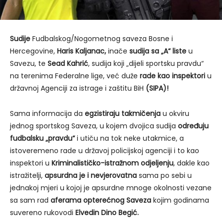
Sudije
Fudbalskog/Nogometnog saveza Bosne i
Hercegovine,
Haris Kaljanac,
inače
sudija sa „A“ liste
u
Savezu, te
Sead Kahrić
, sudija koji „dijeli sportsku pravdu“
na terenima Federalne lige, već duže
rade kao inspektori
u
državnoj Agenciji za istrage i zaštitu BiH
(SIPA)!
Sama informacija da
egzistiraju takmičenja
u okviru
jednog sportskog Saveza, u kojem dvojica sudija
određuju
fudbalsku „pravdu“
i utiču na tok neke utakmice, a
istoveremeno rade u državoj policijskoj agenciji i to kao
inspektori u
Kriminalističko-istražnom odjeljenju
, dakle kao
istražitelji,
apsurdna je i nevjerovatna
sama po sebi u
jednakoj mjeri u kojoj je apsurdne mnoge okolnosti vezane
sa sam rad
aferama opterećnog Saveza
kojim godinama
suvereno rukovodi
Elvedin Dino Begić.