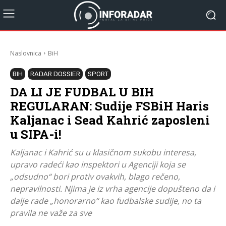
Naslovnica
BiH
BIH
RADAR DOSSIER
SPORT
DA LI JE FUDBAL U BIH
REGULARAN: Sudije FSBiH Haris
Kaljanac i Sead Kahrić zaposleni
u SIPA-i!
Kaljanac i Kahrić su u klasičnom sukobu interesa,
upravo radeći kao inspektori u Agenciji koja se
„odsudno“ bori protiv ovakvih, blago rečeno,
nepravilnosti. Njima je iz vrha agencije dopušteno da i
dalje rade „honorarno“ kao fudbalske sudije, no ta
pravila ne važe za sve