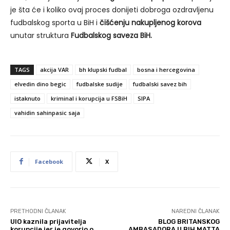
je šta će i koliko ovaj proces donijeti dobroga ozdravljenu
fudbalskog sporta u BiH i
čišćenju nakupljenog korova
unutar struktura
Fudbalskog saveza BiH.
TAGS
akcija VAR
bh klupski fudbal
bosna i hercegovina
elvedin dino begic
fudbalske sudije
fudbalski savez bih
istaknuto
kriminal i korupcija u FSBiH
SIPA
vahidin sahinpasic saja
Facebook
X
PRETHODNI ČLANAK
NAREDNI ČLANAK
UIO kaznila prijavitelja
BLOG BRITANSKOG
korupcije jer je govorio o
AMBASADORA U BIH MATTA