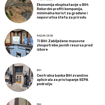
Ekonomija eksploatacije u BiH:
Rekordni profiti kompanija,
minimalna korist za građane i
nepovratna šteta za prirodu
RADAR DESK
TI BiH: Zabilježene masovne
zloupotrebe javnih resursa pred
izbore
BIH
Centralna banka BiH zvanično
aplicirala za pristupanje SEPA
području
BIH