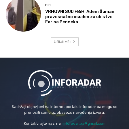
BIH
VRHOVNI SUD FBiH: Adem Šuman
pravosnažno osuđen za ubistvo
Farisa Pendeka
Učitati više
Sadržaji objavljeni na internet portalu inforadar.ba mogu se
prenositi samo uz obavezu navođenja izvora.
Kontaktirajte nas: na:
inforadar.ba@gmail.com