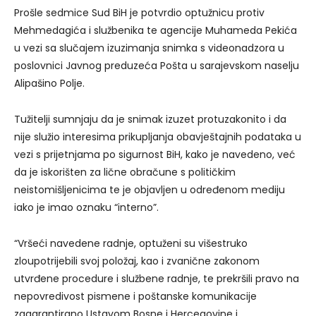
Prošle sedmice Sud BiH je potvrdio optužnicu protiv
Mehmedagića i službenika te agencije Muhameda Pekića
u vezi sa slučajem izuzimanja snimka s videonadzora u
poslovnici Javnog preduzeća Pošta u sarajevskom naselju
Alipašino Polje.
Tužitelji sumnjaju da je snimak izuzet protuzakonito i da
nije služio interesima prikupljanja obavještajnih podataka u
vezi s prijetnjama po sigurnost BiH, kako je navedeno, već
da je iskorišten za lične obračune s političkim
neistomišljenicima te je objavljen u određenom mediju
iako je imao oznaku “interno”.
“Vršeći navedene radnje, optuženi su višestruko
zloupotrijebili svoj položaj, kao i zvanične zakonom
utvrđene procedure i službene radnje, te prekršili pravo na
nepovredivost pismene i poštanske komunikacije
zagarantirano Ustavom Bosne i Hercegovine i