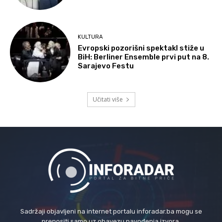
KULTURA
Evropski pozorišni spektakl stiže u
BiH: Berliner Ensemble prvi put na 8.
Sarajevo Festu
Učitati više
Sadržaji objavljeni na internet portalu inforadar.ba mogu se
prenositi samo uz obavezu navođenja izvora.