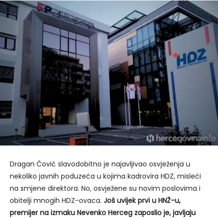
Dragan Čović slavodobitno je najavljivao osvježenja u
nekoliko javnih poduzeća u kojima kadrovira HDZ, misleći
na smjene direktora. No, osvježene su novim poslovima i
obitelji mnogih HDZ-ovaca.
Još uvijek prvi u HNŽ-u,
premijer na izmaku Nevenko Herceg zaposlio je, javljaju