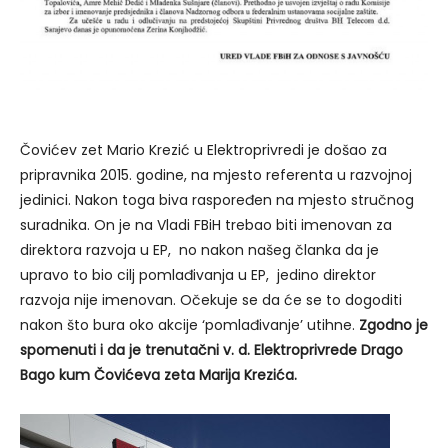
Čovićev zet Mario Krezić u Elektroprivredi je došao za
pripravnika 2015. godine, na mjesto referenta u razvojnoj
jedinici. Nakon toga biva raspoređen na mjesto stručnog
suradnika. On je na Vladi FBiH trebao biti imenovan za
direktora razvoja u EP, no nakon našeg članka da je
upravo to bio cilj pomlađivanja u EP, jedino direktor
razvoja nije imenovan. Očekuje se da će se to dogoditi
nakon što bura oko akcije ‘pomlađivanje’ utihne.
Zgodno je
spomenuti i da je trenutačni v. d. Elektroprivrede Drago
Bago kum Čovićeva zeta Marija Krezića.