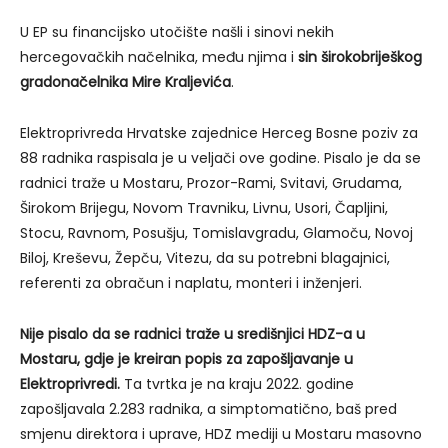
U EP su financijsko utočište našli i sinovi nekih
hercegovačkih načelnika, među njima i
sin širokobriješkog
gradonačelnika Mire Kraljevića
.
Elektroprivreda Hrvatske zajednice Herceg Bosne poziv za
88 radnika raspisala je u veljači ove godine. Pisalo je da se
radnici traže u Mostaru, Prozor-Rami, Svitavi, Grudama,
Širokom Brijegu, Novom Travniku, Livnu, Usori, Čapljini,
Stocu, Ravnom, Posušju, Tomislavgradu, Glamoču, Novoj
Biloj, Kreševu, Žepču, Vitezu, da su potrebni blagajnici,
referenti za obračun i naplatu, monteri i inženjeri.
Nije pisalo da se radnici traže u središnjici HDZ-a u
Mostaru, gdje je kreiran popis za zapošljavanje u
Elektroprivredi.
Ta tvrtka je na kraju 2022. godine
zapošljavala 2.283 radnika, a simptomatično, baš pred
smjenu direktora i uprave, HDZ mediji u Mostaru masovno