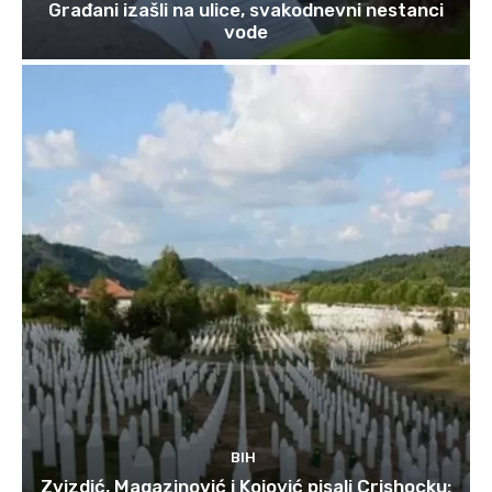
Građani izašli na ulice, svakodnevni nestanci
vode
BIH
Zvizdić, Magazinović i Kojović pisali Crishocku: