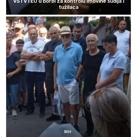
VSTV i EU u borbi za kontrolu imovine sudija i
tužilaca
BIH