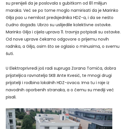
su prenijeli da je poslovala s gubitkom od 81 milijun
maraka. Već se po tome moglo namirisati da je Marinko
Gilja pao u nemilost predsjednika HDZ-a, i da se nešto
čudno događa. Ubrzo su uslijedile kolektivne ostavke.
Marinko Gilja i cijela uprava 11. travnja potpisali su ostavke.
Od nove uprave čekamo odgovore o prijemu novih
radnika, a Gilja, osim što se oglasio o minusima, o svemu
šuti.
U Elektroprivredi još radi supruga Zorana Tomića, dobra
prijateljica ravnatelja SKB Ante Kvesić, te mnogi drugi
prijatelji i rodbina lokalnih HDZ-ovaca. Ima tu i raje iz
navodnih oporbenih stranaka, a o čemu su mediji već
pisali.