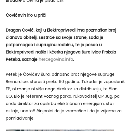
Bradare
o čemu je pisao CIN.
Čovićevih k’o u priči
Dragan Čović, koji u Elektroprivredi ima pozmašan broj
članova obitelji, sestriće sa svoje strane, sada je
potpomogao i supruginu rodbinu, te je posao u
Elektroprivredi našla i kćerka njegova šure Ivice Prskala
Peteka, saznaje
hercegovina.info
.
Petek je Čovićev šura, odnosno brat njegove supruge
Bernardice, starosti preko 60 godina. Također je zaposlenik
EP, ni manje ni više nego direktor za distribuciju, te član
UO. Bio je referent voznog parka, rukovoditelj OP Jug, pa
onda direktor za opskrbu električnom energijom, što i
ostaje, unatoč činjenici da je vremešan i da je vrijeme za
pomlađivanje.