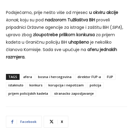
Podsjećamo, prije nešto više od mjesec
u okviru
akcije
konak
, koju su pod
nadzorom Tužilaštva BiH
proveli
pripadnici Državne agencije za istrage i zaštitu BiH (
SIPA
),
upravo zbog
zloupotrebe prilikom konkursa
za prijem
kadeta u Graničnu policiju BiH
uhapšeno
je nekoliko
članova Komisije. Sada sve upućuje na
aferu jednakih
razmjera.
TAGS
afera
bosna i hercegovina
direktor FUP-a
FUP
istaknuto
konkurs
korupcija i nepotizam
policija
prijem policijskih kadeta
stranacko zaposljavanje
Facebook
X