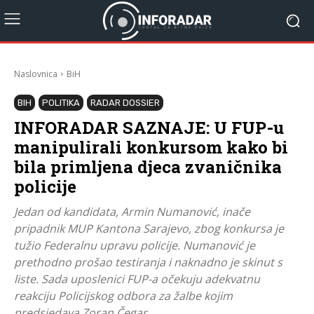
Naslovnica
BiH
BIH
POLITIKA
RADAR DOSSIER
INFORADAR SAZNAJE: U FUP-u
manipulirali konkursom kako bi
bila primljena djeca zvaničnika
policije
Jedan od kandidata, Armin Numanović, inače
pripadnik MUP Kantona Sarajevo, zbog konkursa je
tužio Federalnu upravu policije. Numanović je
prethodno prošao testiranja i naknadno je skinut s
liste. Sada uposlenici FUP-a očekuju adekvatnu
reakciju Policijskog odbora za žalbe kojim
predsjedava Zoran Čegar