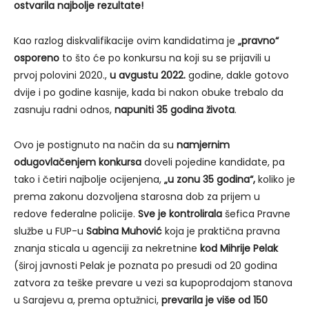
ostvarila najbolje rezultate!
Kao razlog diskvalifikacije ovim kandidatima je
„pravno“
osporeno
to što će po konkursu na koji su se prijavili u
prvoj polovini 2020.,
u avgustu 2022.
godine, dakle gotovo
dvije i po godine kasnije, kada bi nakon obuke trebalo da
zasnuju radni odnos,
napuniti 35 godina života
.
Ovo je postignuto na način da su
namjernim
odugovlačenjem konkursa
doveli pojedine kandidate, pa
tako i četiri najbolje ocijenjena,
„u zonu 35 godina“,
koliko je
prema zakonu dozvoljena starosna dob za prijem u
redove federalne policije.
Sve je kontrolirala
šefica Pravne
službe u FUP-u
Sabina Muhović
koja je praktična pravna
znanja sticala u agenciji za nekretnine
kod Mihrije Pelak
(široj javnosti Pelak je poznata po presudi od 20 godina
zatvora za teške prevare u vezi sa kupoprodajom stanova
u Sarajevu a, prema optužnici,
prevarila je više od 150