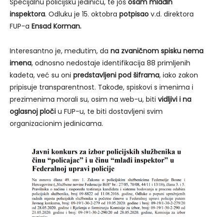
Specijalnu policijsku jedinicu, te još
osam mlađih
inspektora
. Odluku je 15. oktobra
potpisao
v.d. direktora
FUP-a
Ensad Korman.
Interesantno je, međutim, da
na zvaničnom spisku nema
imena
, odnosno nedostaje identifikacija 88 primljenih
kadeta, već su oni
predstavljeni pod šiframa
, iako zakon
pripisuje transparentnost. Takođe, spiskovi s imenima i
prezimenima morali su, osim na web-u, biti
vidljivi i na
oglasnoj ploči
u FUP-u, te biti dostavljeni svim
organizacionim jedinicama.