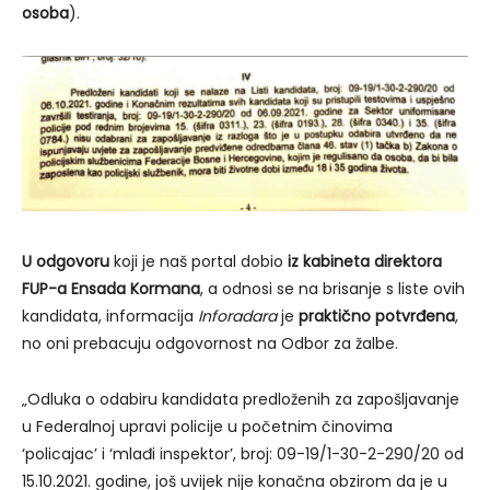
osoba
).
U odgovoru
koji je naš portal dobio
iz kabineta direktora
FUP-a Ensada Kormana
, a odnosi se na brisanje s liste ovih
kandidata, informacija
Inforadara
je
praktično potvrđena
,
no oni prebacuju odgovornost na Odbor za žalbe.
„Odluka o odabiru kandidata predloženih za zapošljavanje
u Federalnoj upravi policije u početnim činovima
‘policajac’ i ‘mlađi inspektor’, broj: 09-19/1-30-2-290/20 od
15.10.2021. godine, još uvijek nije konačna obzirom da je u