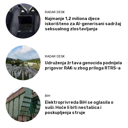
RADAR DESK
Najmanje 1,2 miliona djece
iskorišteno za AI-generisani sadržaj
seksualnog zlostavljanja
RADAR DESK
Udruženja žrtava genocida podnijela
prigovor RAK-u zbog priloga RTRS-a
BIH
Elektroprivreda BiH se oglasila o
suši: Hoće li biti nestašica i
poskupljenja struje