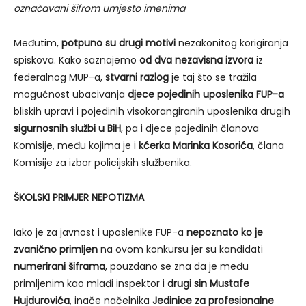
označavani šifrom umjesto imenima
Međutim,
potpuno su drugi motivi
nezakonitog korigiranja
spiskova. Kako saznajemo
od dva nezavisna izvora
iz
federalnog MUP-a,
stvarni razlog
je taj što se tražila
mogućnost ubacivanja
djece pojedinih uposlenika FUP-a
bliskih upravi i pojedinih visokorangiranih uposlenika drugih
sigurnosnih službi u BiH
, pa i djece pojedinih članova
Komisije, među kojima je i
kćerka Marinka Kosorića
, člana
Komisije za izbor policijskih službenika.
ŠKOLSKI PRIMJER NEPOTIZMA
Iako je za javnost i uposlenike FUP-a
nepoznato ko je
zvanično primljen
na ovom konkursu jer su kandidati
numerirani šiframa
, pouzdano se zna da je među
primljenim kao mlađi inspektor i
drugi sin Mustafe
Hujdurovića
, inače načelnika
Jedinice za profesionalne