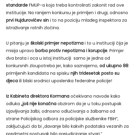
standarde
FMUP-a koja treba kontrolirati zakonit rad ove
institucije. Na ranijem konkursu je primljen i drugi, odnosno
prvi Hujdurovićev sin
i to na poziciju mlađeg inspektora za
istraživanje ratnih zločina.
U pitanju je
školski primjer nepotizma
i to u instituciji čija je
misija upravo
borba protiv nepotizma i korupcije
. Primjer
dva brata i oca u istoj instituciji samo je jedna od
konkursnih zloupotreba jer, kako saznajemo,
od ukupno 88
primljenih kandidata na spisku
njih tridesetak posto su
djeca
ili bliski srodnici uposlenika federalne policije!
Iz Kabineta direktora Kormana
očekivano navode kako
odluka
„
još nije konačna
obzirom da je u toku postupak
izjavljivanja žalbi, odnosno odlučivanja o žalbama od
strane Policijskog odbora za policijske službenike FBiH“,
zaključujući da bi „davanje bilo kakvih podataka vezanih za
predmetni postupak bilo prejudiciranje stvari.“