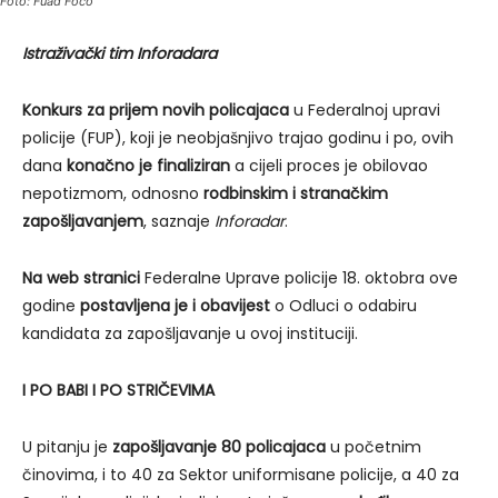
Foto: Fuad Fočo
Istraživački tim Inforadara
Konkurs za prijem novih policajaca
u Federalnoj upravi
policije (FUP), koji je neobjašnjivo trajao godinu i po, ovih
dana
konačno je finaliziran
a cijeli proces je obilovao
nepotizmom, odnosno
rodbinskim i stranačkim
zapošljavanjem
, saznaje
Inforadar
.
Na web stranici
Federalne Uprave policije 18. oktobra ove
godine
postavljena je i obavijest
o Odluci o odabiru
kandidata za zapošljavanje u ovoj instituciji.
I PO BABI I PO STRIČEVIMA
U pitanju je
zapošljavanje 80 policajaca
u početnim
činovima, i to 40 za Sektor uniformisane policije, a 40 za