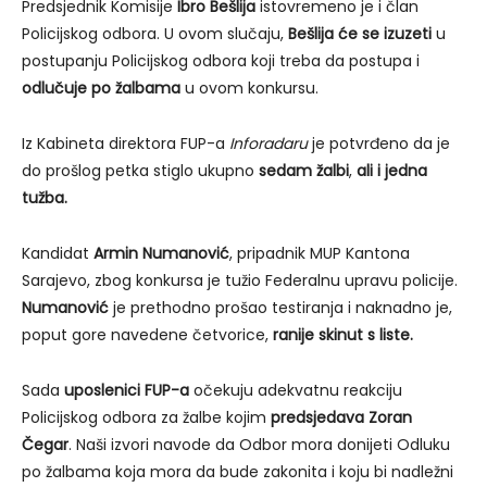
Predsjednik Komisije
Ibro Bešlija
istovremeno je i član
Policijskog odbora. U ovom slučaju,
Bešlija će se izuzeti
u
postupanju Policijskog odbora koji treba da postupa i
odlučuje po žalbama
u ovom konkursu.
Iz Kabineta direktora FUP-a
Inforadaru
je potvrđeno da je
do prošlog petka stiglo ukupno
sedam žalbi
,
ali i jedna
tužba.
Kandidat
Armin Numanović
, pripadnik MUP Kantona
Sarajevo, zbog konkursa je tužio Federalnu upravu policije.
Numanović
je prethodno prošao testiranja i naknadno je,
poput gore navedene četvorice,
ranije skinut s liste.
Sada
u
poslenici FUP-a
očekuju adekvatnu reakciju
Policijskog odbora za žalbe kojim
predsjedava Zoran
Čegar
. Naši izvori navode da Odbor mora donijeti Odluku
po žalbama koja mora da bude zakonita i koju bi nadležni