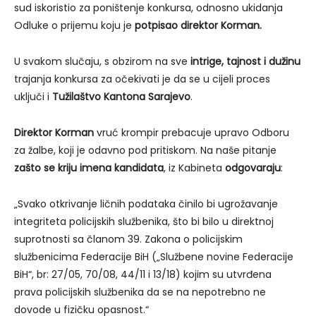
sud iskoristio za poništenje konkursa, odnosno ukidanja
Odluke o prijemu koju je
potpisao direktor Korman.
U svakom slučaju, s obzirom na sve
intrige, tajnost i dužinu
trajanja konkursa za očekivati je da se u cijeli proces
uključi i
Tužilaštvo Kantona Sarajevo
.
Direktor Korman
vruć krompir prebacuje upravo Odboru
za žalbe, koji je odavno pod pritiskom. Na naše pitanje
zašto se kriju imena kandidata
, iz Kabineta
odgovaraju
:
„Svako otkrivanje ličnih podataka činilo bi ugrožavanje
integriteta policijskih službenika, što bi bilo u direktnoj
suprotnosti sa članom 39. Zakona o policijskim
službenicima Federacije BiH („Službene novine Federacije
BiH“, br: 27/05, 70/08, 44/11 i 13/18) kojim su utvrđena
prava policijskih službenika da se na nepotrebno ne
dovode u fizičku opasnost.“