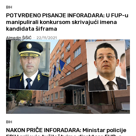
BIH
POTVRĐENO PISANJE INFORADARA: U FUP-u
manipulirali konkursom skrivajući imena
kandidata šiframa
Almedin ŠIŠIĆ
-
22/11/2021
BIH
NAKON PRIČE INFORADARA: Ministar policije