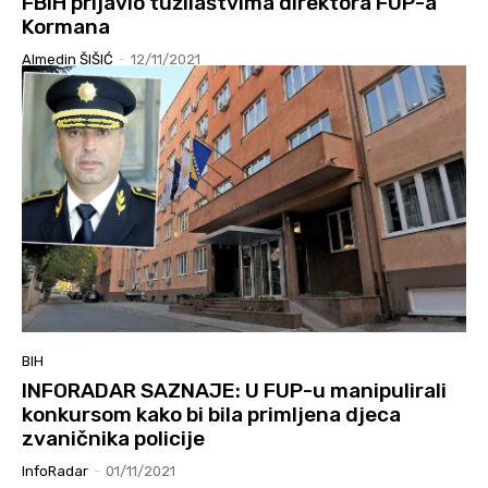
FBiH prijavio tužilaštvima direktora FUP-a
Kormana
Almedin ŠIŠIĆ
-
12/11/2021
BIH
INFORADAR SAZNAJE: U FUP-u manipulirali
konkursom kako bi bila primljena djeca
zvaničnika policije
InfoRadar
-
01/11/2021