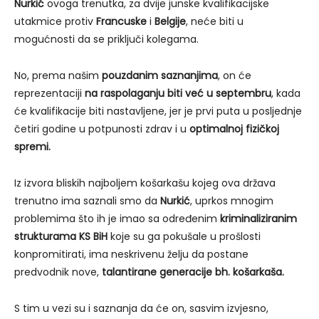
Nurkić
ovoga trenutka, za dvije junske kvalifikacijske
utakmice protiv
Francuske
i
Belgije
, neće biti u
mogućnosti da se priključi kolegama.
No, prema našim
pouzdanim saznanjima
, on će
reprezentaciji
na raspolaganju biti već u septembru
, kada
će kvalifikacije biti nastavljene, jer je prvi puta u posljednje
četiri godine u potpunosti zdrav i u
optimalnoj fizičkoj
spremi.
Iz izvora bliskih najboljem košarkašu kojeg ova država
trenutno ima saznali smo da
Nurkić
, uprkos mnogim
problemima što ih je imao sa određenim
kriminaliziranim
strukturama KS BiH
koje su ga pokušale u prošlosti
konpromitirati, ima neskrivenu želju da postane
predvodnik nove,
talantirane generacije bh. košarkaša.
S tim u vezi su i saznanja da će on, sasvim izvjesno,