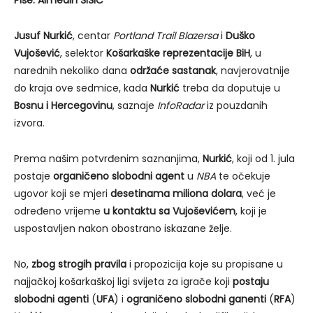
Piše: Almedin ŠIŠIĆ
Jusuf Nurkić
, centar
Portland Trail Blazersa
i
Duško
Vujošević
, selektor
Košarkaške reprezentacije BiH
, u
narednih nekoliko dana
održaće sastanak
, navjerovatnije
do kraja ove sedmice, kada
Nurkić
treba da doputuje u
Bosnu i Hercegovinu
, saznaje
InfoRadar
iz pouzdanih
izvora.
Prema našim potvrđenim saznanjima,
Nurkić
, koji od 1. jula
postaje
organičeno slobodni agent
u
NBA
te očekuje
ugovor koji se mjeri
desetinama miliona dolara
, već je
određeno vrijeme
u kontaktu sa Vujoševićem
, koji je
uspostavljen nakon obostrano iskazane želje.
No,
zbog strogih pravila
i propozicija koje su propisane u
najjačkoj košarkaškoj ligi svijeta za igrače koji
postaju
slobodni agenti
(
UFA
) i
ograničeno slobodni ganenti
(
RFA
)