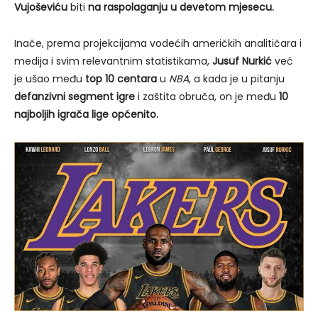
Vujoševiću
biti
na raspolaganju u devetom mjesecu.
Inače, prema projekcijama vodećih američkih analitičara i
medija i svim relevantnim statistikama,
Jusuf Nurkić
već
je ušao među
top 10 centara
u
NBA
, a kada je u pitanju
defanzivni segment igre
i zaštita obruča, on je među
10
najboljih igrača lige općenito.