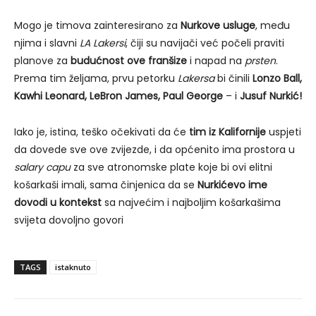
Mogo je timova zainteresirano za
Nurkove usluge
, među
njima i slavni
LA Lakersi
, čiji su navijači već počeli praviti
planove za
budućnost ove franšize
i napad na
prsten
.
Prema tim željama, prvu petorku
Lakersa
bi činili
Lonzo Ball,
Kawhi Leonard, LeBron James, Paul George
– i
Jusuf Nurkić!
Iako je, istina, teško očekivati da će
tim iz Kalifornije
uspjeti
da dovede sve ove zvijezde, i da općenito ima prostora u
salary capu
za sve atronomske plate koje bi ovi elitni
košarkaši imali, sama činjenica da se
Nurkićevo ime
dovodi u kontekst
sa najvećim i najboljim košarkašima
svijeta dovoljno govori
TAGS
istaknuto