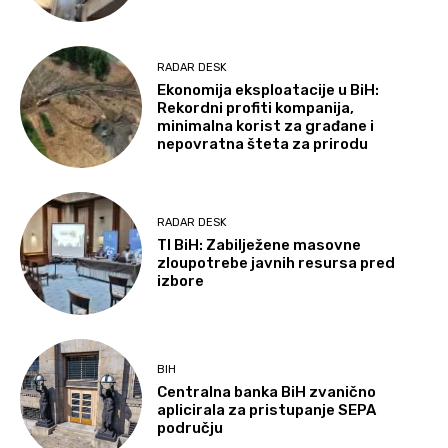
RADAR DESK
Ekonomija eksploatacije u BiH:
Rekordni profiti kompanija,
minimalna korist za građane i
nepovratna šteta za prirodu
RADAR DESK
TI BiH: Zabilježene masovne
zloupotrebe javnih resursa pred
izbore
BIH
Centralna banka BiH zvanično
aplicirala za pristupanje SEPA
području