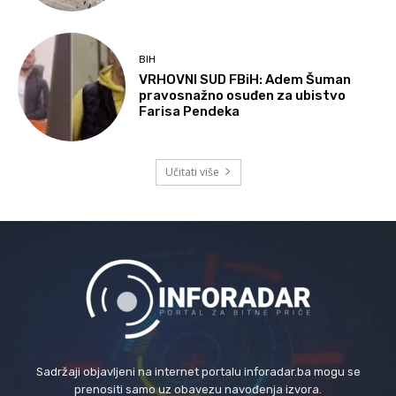
BIH
VRHOVNI SUD FBiH: Adem Šuman
pravosnažno osuđen za ubistvo
Farisa Pendeka
Učitati više
Sadržaji objavljeni na internet portalu inforadar.ba mogu se
prenositi samo uz obavezu navođenja izvora.