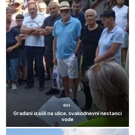
BIH
Građani izašli na ulice, svakodnevni nestanci
vode