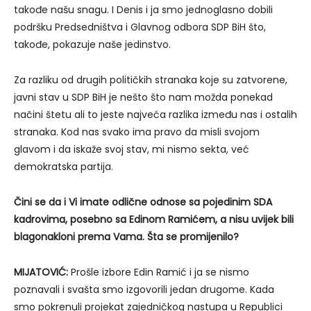
takođe našu snagu. I Denis i ja smo jednoglasno dobili
podršku Predsedništva i Glavnog odbora SDP BiH što,
takođe, pokazuje naše jedinstvo.
Za razliku od drugih političkih stranaka koje su zatvorene,
javni stav u SDP BiH je nešto što nam možda ponekad
načini štetu ali to jeste najveća razlika između nas i ostalih
stranaka. Kod nas svako ima pravo da misli svojom
glavom i da iskaže svoj stav, mi nismo sekta, već
demokratska partija.
Čini se da i Vi imate odlične odnose sa pojedinim SDA
kadrovima, posebno sa Edinom Ramićem, a nisu uvijek bili
blagonakloni prema Vama. Šta se promijenilo?
MIJATOVIĆ:
Prošle izbore Edin Ramić i ja se nismo
poznavali i svašta smo izgovorili jedan drugome. Kada
smo pokrenuli projekat zajedničkog nastupa u Republici