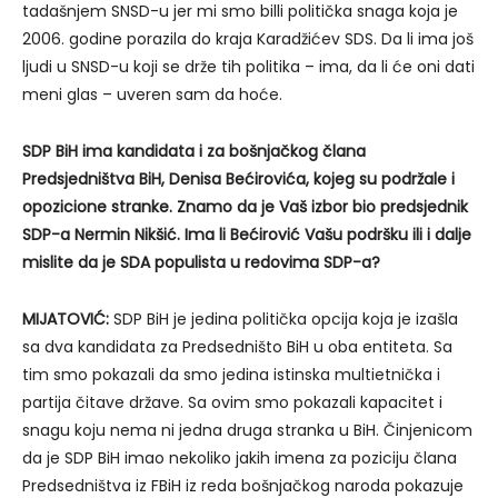
tadašnjem SNSD-u jer mi smo billi politička snaga koja je
2006. godine porazila do kraja Karadžićev SDS. Da li ima još
ljudi u SNSD-u koji se drže tih politika – ima, da li će oni dati
meni glas – uveren sam da hoće.
SDP BiH ima kandidata i za bošnjačkog člana
Predsjedništva BiH, Denisa Bećirovića, kojeg su podržale i
opozicione stranke. Znamo da je Vaš izbor bio predsjednik
SDP-a Nermin Nikšić. Ima li Bećirović Vašu podršku ili i dalje
mislite da je SDA populista u redovima SDP-a?
MIJATOVIĆ:
SDP BiH je jedina politička opcija koja je izašla
sa dva kandidata za Predsedništo BiH u oba entiteta. Sa
tim smo pokazali da smo jedina istinska multietnička i
partija čitave države. Sa ovim smo pokazali kapacitet i
snagu koju nema ni jedna druga stranka u BiH. Činjenicom
da je SDP BiH imao nekoliko jakih imena za poziciju člana
Predsedništva iz FBiH iz reda bošnjačkog naroda pokazuje