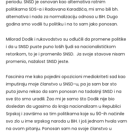
periodu. SNSD je osnovan kao alternativa ratnim
politikama SDS-a i Radovana Karadžića, mi smo bili bh.
alternativa i nada za normalizaciju odnosa u BiH. Dugo
godina smo vodili tu politiku i na to sam jako ponosan.
Milorad Dodik i rukovodstvo su odlučili da promene politike
i da u SNSD puste puno loših ljudi sa nacionalističkom
retorikom, to je i promenilo SNSD. Ja svoje stavove nisam
promenio, nažalost SNSD jeste.
Fascinira me kako pojedini opozicioni mediokriteti sad kao
imputiraju moje članstvo u SNSD-u, pa ja sam bar sto
puta javno rekao da sam ponosan na tadašnji SNSD i na
sve što smo uradili. Žao mi je samo što Dodik nije bio
dosledan da ugasimo do kraja nacionalizam u Republici
Srpskoj i završimo sa tim politikama koje su 90-ih načinile
svo zlo u ime srpskog naroda u BiH. I još jednom hvala vam
na ovom pitanju. Ponosan sam na svoje članstvo u