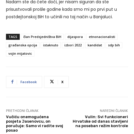
Nadam ste da ćete doći, jer nisam siguran da ste
prisustvovali prošle godine kada smo mi po prvi put u
postdejtonskoj BiH to učinili na taj način u Banjaluci.
TAGS
član Predsjedništva BiH
dijaspora
etnonacionalisti
građanska opcija
istaknuto
izbori 2022
kandidat
sdp bih
vojin mijatovic
Facebook
X
PRETHODNI ČLANAK
NAREDNI ČLANAK
Vučiću onemogućena
Vulin: Svi funkcioneri
posjeta Jasenovcu, on
Hrvatske od danas stavljeni
poručuje: Samo vi radite svoj
na poseban režim kontrole
posao