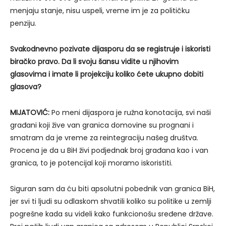
menjaju stanje, nisu uspeli, vreme im je za političku
penziju.
Svakodnevno pozivate dijasporu da se registruje i iskoristi
biračko pravo. Da li svoju šansu vidite u njihovim
glasovima i imate li projekciju koliko ćete ukupno dobiti
glasova?
MIJATOVIĆ:
Po meni dijaspora je ružna konotacija, svi naši
građani koji žive van granica domovine su prognani i
smatram da je vreme za reintegraciju našeg društva.
Procena je da u BiH živi podjednak broj građana kao i van
granica, to je potencijal koji moramo iskoristiti.
Siguran sam da ću biti apsolutni pobednik van granica BiH,
jer svi ti ljudi su odlaskom shvatili koliko su politike u zemlji
pogrešne kada su videli kako funkcionošu sređene države.