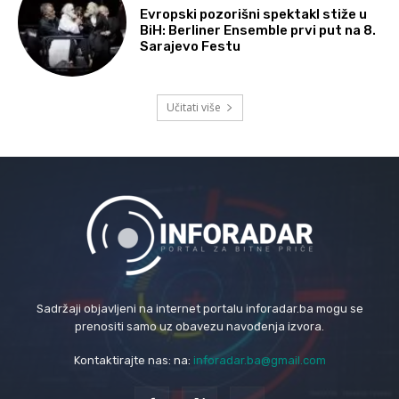
Evropski pozorišni spektakl stiže u
BiH: Berliner Ensemble prvi put na 8.
Sarajevo Festu
Učitati više
Sadržaji objavljeni na internet portalu inforadar.ba mogu se
prenositi samo uz obavezu navođenja izvora.
Kontaktirajte nas: na:
inforadar.ba@gmail.com