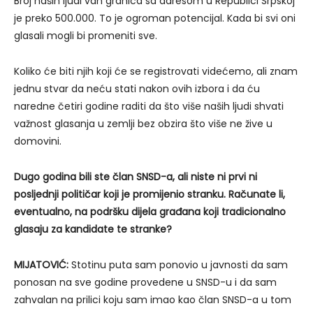
Broj naših ljudi van granica sa adresom u Republici Srpskoj
je preko 500.000. To je ogroman potencijal. Kada bi svi oni
glasali mogli bi promeniti sve.
Koliko će biti njih koji će se registrovati videćemo, ali znam
jednu stvar da neću stati nakon ovih izbora i da ću
naredne četiri godine raditi da što više naših ljudi shvati
važnost glasanja u zemlji bez obzira što više ne žive u
domovini.
Dugo godina bili ste član SNSD-a, ali niste ni prvi ni
posljednji političar koji je promijenio stranku. Računate li,
eventualno, na podršku dijela građana koji tradicionalno
glasaju za kandidate te stranke?
MIJATOVIĆ:
Stotinu puta sam ponovio u javnosti da sam
ponosan na sve godine provedene u SNSD-u i da sam
zahvalan na prilici koju sam imao kao član SNSD-a u tom