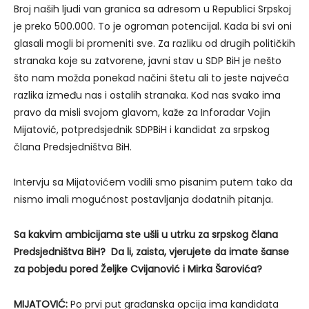
Broj naših ljudi van granica sa adresom u Republici Srpskoj
je preko 500.000. To je ogroman potencijal. Kada bi svi oni
glasali mogli bi promeniti sve. Za razliku od drugih političkih
stranaka koje su zatvorene, javni stav u SDP BiH je nešto
što nam možda ponekad načini štetu ali to jeste najveća
razlika između nas i ostalih stranaka. Kod nas svako ima
pravo da misli svojom glavom, kaže za Inforadar Vojin
Mijatović, potpredsjednik SDPBiH i kandidat za srpskog
člana Predsjedništva BiH.
Intervju sa Mijatovićem vodili smo pisanim putem tako da
nismo imali mogućnost postavljanja dodatnih pitanja.
Sa kakvim ambicijama ste ušli u utrku za srpskog člana
Predsjedništva BiH? Da li, zaista, vjerujete da imate šanse
za pobjedu pored Željke Cvijanović i Mirka Šarovića?
MIJATOVIĆ:
Po prvi put građanska opcija ima kandidata