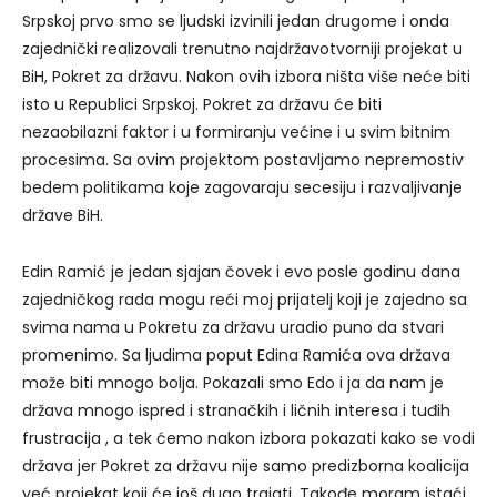
Srpskoj prvo smo se ljudski izvinili jedan drugome i onda
zajednički realizovali trenutno najdržavotvorniji projekat u
BiH, Pokret za državu. Nakon ovih izbora ništa više neće biti
isto u Republici Srpskoj. Pokret za državu će biti
nezaobilazni faktor i u formiranju većine i u svim bitnim
procesima. Sa ovim projektom postavljamo nepremostiv
bedem politikama koje zagovaraju secesiju i razvaljivanje
države BiH.
Edin Ramić je jedan sjajan čovek i evo posle godinu dana
zajedničkog rada mogu reći moj prijatelj koji je zajedno sa
svima nama u Pokretu za državu uradio puno da stvari
promenimo. Sa ljudima poput Edina Ramića ova država
može biti mnogo bolja. Pokazali smo Edo i ja da nam je
država mnogo ispred i stranačkih i ličnih interesa i tuđih
frustracija , a tek ćemo nakon izbora pokazati kako se vodi
država jer Pokret za državu nije samo predizborna koalicija
već projekat koji će još dugo trajati. Takođe moram istaći