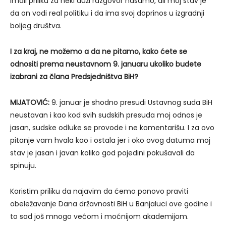
imali priliku za neki duži razgovor nasamo, ali moj stav je
da on vodi real politiku i da ima svoj doprinos u izgradnji
boljeg društva.
I za kraj, ne možemo a da ne pitamo, kako ćete se
odnositi prema neustavnom 9. januaru ukoliko budete
izabrani za člana Predsjedništva BiH?
MIJATOVIĆ:
9. januar je shodno presudi Ustavnog suda BiH
neustavan i kao kod svih sudskih presuda moj odnos je
jasan, sudske odluke se provode i ne komentarišu. I za ovo
pitanje vam hvala kao i ostala jer i oko ovog datuma moj
stav je jasan i javan koliko god pojedini pokušavali da
spinuju.
Koristim priliku da najavim da ćemo ponovo praviti
obeležavanje Dana državnosti BiH u Banjaluci ove godine i
to sad još mnogo većom i moćnijom akademijom.