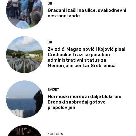
BIH
Građani izašli na ulice, svakodnevni
nestanci vode
BIH
Zvizdić, Magazinović i Kojović pisali
Crishocku: Traži se poseban
administrativni status za
Memorijalni centar Srebrenica
SVIJET
Hormuški moreuz i dalje blokiran:
Brodski saobraćaj gotovo
prepolovljen
KULTURA