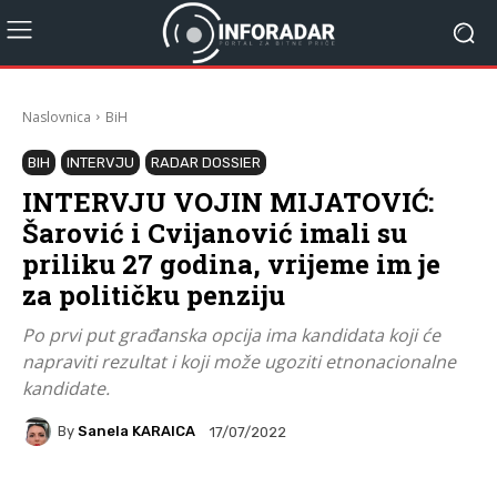
Naslovnica
BiH
BIH
INTERVJU
RADAR DOSSIER
INTERVJU VOJIN MIJATOVIĆ:
Šarović i Cvijanović imali su
priliku 27 godina, vrijeme im je
za političku penziju
Po prvi put građanska opcija ima kandidata koji će
napraviti rezultat i koji može ugoziti etnonacionalne
kandidate.
By
Sanela KARAICA
17/07/2022