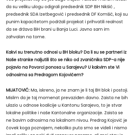
da su veliku ulogu odigrali predsednik SDP BiH Nikšić ,
predsednik SDA Izetbegović i predsednik DF Komšić, koji su
punim kapacitetom podržali projekat i prihvatili realnost
da se država BiH brani u Banja Luci. Javno sam im
zahvalan na tome.
Kakvi su trenutno odnosi u BH bloku? Da li su se partneri iz
Naše stranke naljutili što se niko od zvaničnika SDP-a nije
pojavio na Povorci ponosa u Sarajevu? U kakvim ste Vi
odnosima sa Predragom Kojovićem?
MIJATOVIĆ:
Ma, iskreno, ja ne znam je li taj BH blok i postoji.
Mislim da je taj momenat prevaziđen davno. Zaista ne bih
ulazio u odnose koalicije u Kantonu Sarajevo, to je stvar
lokalne politike i naše Kantonalne organizacije. Zaista se
ne bavim odnosima na lokalnom nivou. Predrag Kojović je
čovek koga poznajem, nekoliko puta smo se videli i nismo