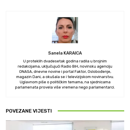
Sanela KARAICA
U proteklih dvadesetak godina radila u brojnim
redakcijama, uključujući Radio BiH, novinsku agenciju
ONASA, dnevne novine i portal Faktor, Oslobođenje,
magazin Dani, a okušala se i televizijskom novinarstvu.
Uglavnom piše o političkim temama, na sjednicama
parlamenata provela više vremena nego parlamentarci.
POVEZANE VIJESTI