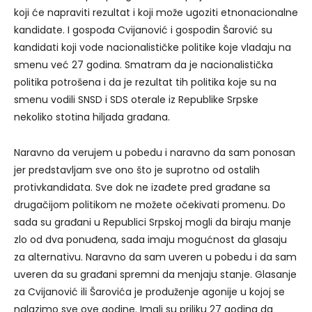
koji će napraviti rezultat i koji može ugoziti etnonacionalne
kandidate. I gospođa Cvijanović i gospodin Šarović su
kandidati koji vode nacionalističke politike koje vladaju na
smenu već 27 godina. Smatram da je nacionalistička
politika potrošena i da je rezultat tih politika koje su na
smenu vodili SNSD i SDS oterale iz Republike Srpske
nekoliko stotina hiljada građana.
Naravno da verujem u pobedu i naravno da sam ponosan
jer predstavljam sve ono što je suprotno od ostalih
protivkandidata. Sve dok ne izađete pred građane sa
drugačijom politikom ne možete očekivati promenu. Do
sada su građani u Republici Srpskoj mogli da biraju manje
zlo od dva ponuđena, sada imaju mogućnost da glasaju
za alternativu. Naravno da sam uveren u pobedu i da sam
uveren da su građani spremni da menjaju stanje. Glasanje
za Cvijanović ili Šarovića je produženje agonije u kojoj se
nalazimo sve ove godine. Imali su priliku 27 godina da