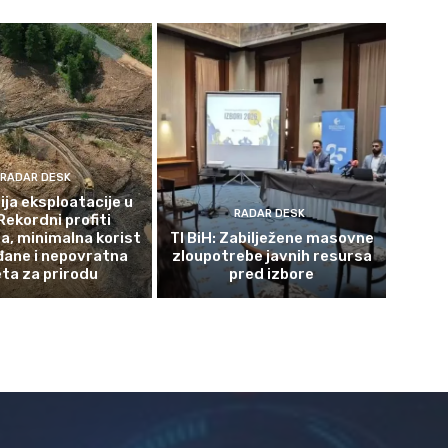
RADAR DESK
ja eksploatacije u
RADAR DESK
Rekordni profiti
a, minimalna korist
TI BiH: Zabilježene masovne
đane i nepovratna
zloupotrebe javnih resursa
eta za prirodu
pred izbore