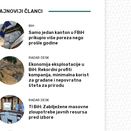
AJNOVIJI ČLANCI
BIH
Samo jedan kanton u FBiH
prikupio više poreza nego
prošle godine
RADAR DESK
Ekonomija eksploatacije u
BiH: Rekordni profiti
kompanija, minimalna korist
za građane i nepovratna
šteta za prirodu
RADAR DESK
TI BiH: Zabilježene masovne
zloupotrebe javnih resursa
pred izbore