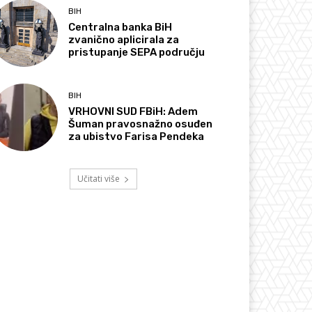
BIH
Centralna banka BiH
zvanično aplicirala za
pristupanje SEPA području
BIH
VRHOVNI SUD FBiH: Adem
Šuman pravosnažno osuđen
za ubistvo Farisa Pendeka
Učitati više