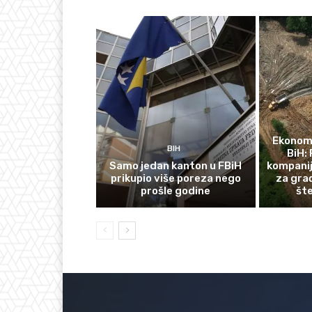
Ekonomi
BIH
BiH: 
Samo jedan kanton u FBiH
kompanij
prikupio više poreza nego
za gra
prošle godine
št