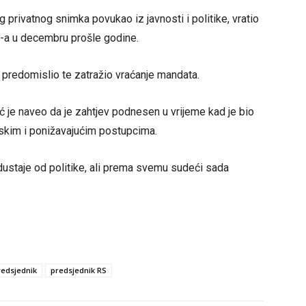
 privatnog snimka povukao iz javnosti i politike, vratio
P-a u decembru prošle godine.
ć predomislio te zatražio vraćanje mandata.
ć je naveo da je zahtjev podnesen u vrijeme kad je bio
dskim i ponižavajućim postupcima.
dustaje od politike, ali prema svemu sudeći sada
redsjednik
predsjednik RS