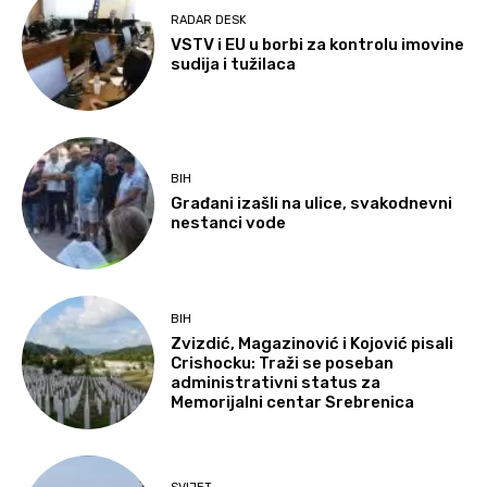
RADAR DESK
VSTV i EU u borbi za kontrolu imovine
sudija i tužilaca
BIH
Građani izašli na ulice, svakodnevni
nestanci vode
BIH
Zvizdić, Magazinović i Kojović pisali
Crishocku: Traži se poseban
administrativni status za
Memorijalni centar Srebrenica