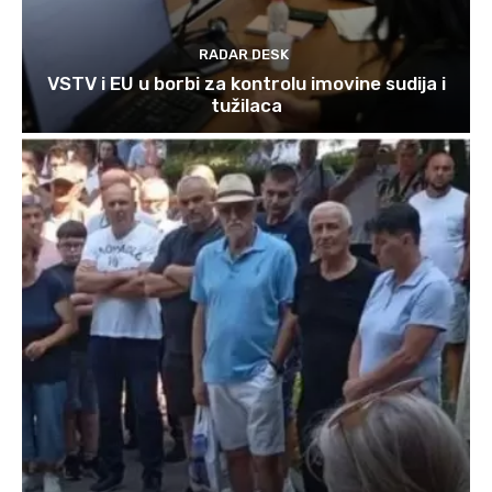
RADAR DESK
VSTV i EU u borbi za kontrolu imovine sudija i
tužilaca