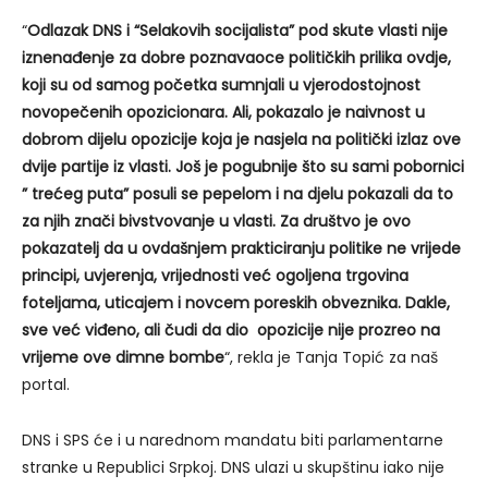
“
Odlazak DNS i “Selakovih socijalista” pod skute vlasti nije
iznenađenje za dobre poznavaoce političkih prilika ovdje,
koji su od samog početka sumnjali u vjerodostojnost
novopečenih opozicionara. Ali, pokazalo je naivnost u
dobrom dijelu opozicije koja je nasjela na politički izlaz ove
dvije partije iz vlasti. Još je pogubnije što su sami pobornici
” trećeg puta” posuli se pepelom i na djelu pokazali da to
za njih znači bivstvovanje u vlasti. Za društvo je ovo
pokazatelj da u ovdašnjem prakticiranju politike ne vrijede
principi, uvjerenja, vrijednosti već ogoljena trgovina
foteljama, uticajem i novcem poreskih obveznika. Dakle,
sve već viđeno, ali čudi da dio opozicije nije prozreo na
vrijeme ove dimne bombe
“, rekla je Tanja Topić za naš
portal.
DNS i SPS će i u narednom mandatu biti parlamentarne
stranke u Republici Srpkoj. DNS ulazi u skupštinu iako nije