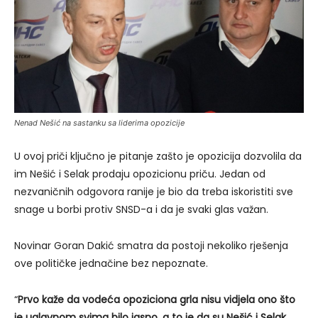
Nenad Nešić na sastanku sa liderima opozicije
U ovoj priči ključno je pitanje zašto je opozicija dozvolila da
im Nešić i Selak prodaju opozicionu priču. Jedan od
nezvaničnih odgovora ranije je bio da treba iskoristiti sve
snage u borbi protiv SNSD-a i da je svaki glas važan.
Novinar Goran Dakić smatra da postoji nekoliko rješenja
ove političke jednačine bez nepoznate.
“
Prvo kaže da vodeća opoziciona grla nisu vidjela ono što
je uglavnom svima bilo jasno, a to je da su Nešić i Selak