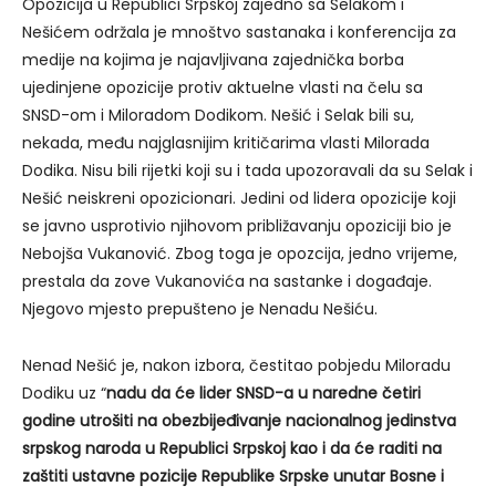
Opozicija u Republici Srpskoj zajedno sa Selakom i
Nešićem održala je mnoštvo sastanaka i konferencija za
medije na kojima je najavljivana zajednička borba
ujedinjene opozicije protiv aktuelne vlasti na čelu sa
SNSD-om i Miloradom Dodikom. Nešić i Selak bili su,
nekada, među najglasnijim kritičarima vlasti Milorada
Dodika. Nisu bili rijetki koji su i tada upozoravali da su Selak i
Nešić neiskreni opozicionari. Jedini od lidera opozicije koji
se javno usprotivio njihovom približavanju opoziciji bio je
Nebojša Vukanović. Zbog toga je opozcija, jedno vrijeme,
prestala da zove Vukanovića na sastanke i događaje.
Njegovo mjesto prepušteno je Nenadu Nešiću.
Nenad Nešić je, nakon izbora, čestitao pobjedu Miloradu
Dodiku uz “
nadu da će lider SNSD-a u naredne četiri
godine utrošiti na obezbijeđivanje nacionalnog jedinstva
srpskog naroda u Republici Srpskoj kao i da će raditi na
zaštiti ustavne pozicije Republike Srpske unutar Bosne i