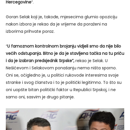
Hercegovine
“.
Goran Selak koji je, takođe, mjesecima glumio opoziciju
nakon izbora je rekao da je vrijeme da poraženi na
izborima prihvate poraz.
“
U famoznom kontrolnom brojanju vidjeli smo da nije bilo
većih odstupanja. Bitno je da je stavljena tačka na tu priču
i da je izabran predsjednik Srpske”,
rekao je Selak. U
Nešićevom i Selakovom ponašanju nema ništa sporno.
Oni se, očigledno je, u politici rukovode interesima svoje
stranke i svog članstva i to je politički legitimno. To što su
oni uopšte bitan politički faktor u Republici Srpskoj, i ne
samo oni, sasvim je drugo pitanje.