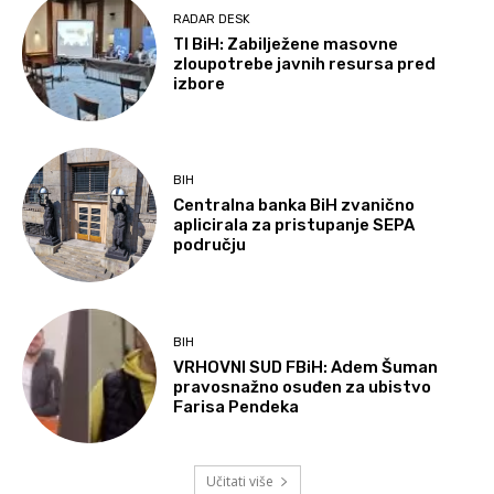
RADAR DESK
TI BiH: Zabilježene masovne
zloupotrebe javnih resursa pred
izbore
BIH
Centralna banka BiH zvanično
aplicirala za pristupanje SEPA
području
BIH
VRHOVNI SUD FBiH: Adem Šuman
pravosnažno osuđen za ubistvo
Farisa Pendeka
Učitati više