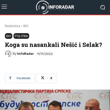
Naslovnica
BiH
BIH
POLITIKA
Koga su nasankali Nešić i Selak?
By
InfoRadar
11/11/2022
Facebook
X