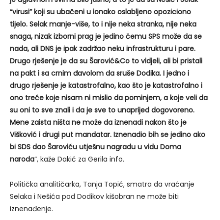
“virusi” koji su ubačeni u ionako oslabljeno opoziciono
tijelo. Selak manje-više, to i nije neka stranka, nije neka
snaga, nizak izborni prag je jedino čemu SPS može da se
nada, ali DNS je ipak zadržao neku infrastrukturu i pare.
Drugo rješenje je da su Šarović&Co to vidjeli, ali bi pristali
na pakt i sa crnim đavolom da sruše Dodika. I jedno i
drugo rješenje je katastrofalno, kao što je katastrofalno i
ono treće koje nisam ni mislio da pominjem, a koje veli da
su oni to sve znali i da je sve to unaprijed dogovoreno.
Mene zaista ništa ne može da iznenadi nakon što je
Višković i drugi put mandatar. Iznenadio bih se jedino ako
bi SDS dao Šaroviću utješnu nagradu u vidu Doma
naroda
“, kaže Dakić za Gerila info.
Politička analitičarka, Tanja Topić, smatra da vraćanje
Selaka i Nešića pod Dodikov kišobran ne može biti
iznenađenje.