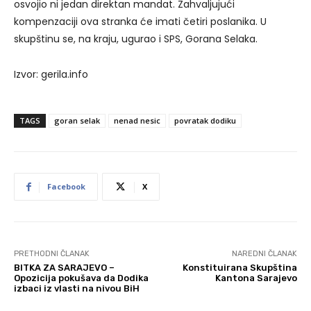
osvojio ni jedan direktan mandat. Zahvaljujući
kompenzaciji ova stranka će imati četiri poslanika. U
skupštinu se, na kraju, ugurao i SPS, Gorana Selaka.
Izvor: gerila.info
TAGS
goran selak
nenad nesic
povratak dodiku
Facebook
X
PRETHODNI ČLANAK
NAREDNI ČLANAK
BITKA ZA SARAJEVO –
Konstituirana Skupština
Opozicija pokušava da Dodika
Kantona Sarajevo
izbaci iz vlasti na nivou BiH