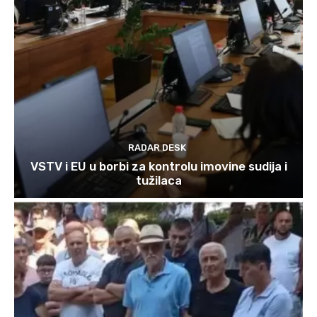
RADAR DESK
VSTV i EU u borbi za kontrolu imovine sudija i
tužilaca