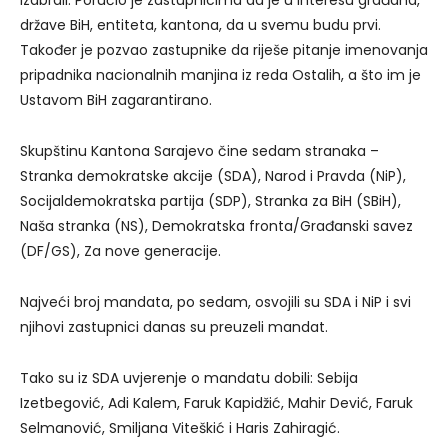
izabrali. Poručio je zastupnicima da je u interesu građana,
države BiH, entiteta, kantona, da u svemu budu prvi.
Također je pozvao zastupnike da riješe pitanje imenovanja
pripadnika nacionalnih manjina iz reda Ostalih, a što im je
Ustavom BiH zagarantirano.
Skupštinu Kantona Sarajevo čine sedam stranaka –
Stranka demokratske akcije (SDA), Narod i Pravda (NiP),
Socijaldemokratska partija (SDP), Stranka za BiH (SBiH),
Naša stranka (NS), Demokratska fronta/Građanski savez
(DF/GS), Za nove generacije.
Najveći broj mandata, po sedam, osvojili su SDA i NiP i svi
njihovi zastupnici danas su preuzeli mandat.
Tako su iz SDA uvjerenje o mandatu dobili: Sebija
Izetbegović, Adi Kalem, Faruk Kapidžić, Mahir Dević, Faruk
Selmanović, Smiljana Viteškić i Haris Zahiragić.