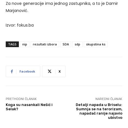
Za nove generacije ima jednog zastupnika, a to je Damir
Marjanović.
Izvor: fokus.ba
TAGS
nip
rezultati izbora
SDA
sdp
skupstina ks
Facebook
X
PRETHODNI ČLANAK
NAREDNI ČLANAK
Koga su nasankali Nešić i
Detalji napada u Briselu:
Selak?
Sumnja se na terorizam,
napadač ranije najavio
ubistvo