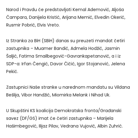
Narod i Pravdu će predstavljati Kemal Ademović, Aljoša
Čampara, Danijela Kristić, Arijana Memić, Elvedin Okerić,
Rusmir Pobrić, Elvis Vreto.
Iz Stranka za BiH (SBiH) danas su preuzeti mandat četiri
zastupnika – Muamer Bandić, Admela Hodžić, Jasmin
Šaljić, Fatima Smailbegović-Gavrankapetanović, a i iz
SDP-a: Irfan Čengić, Davor Čičić, Igor Stojanović, Jelena
Pekić.
Zastupnici Naše stranke u narednom mandatu su Vildana
Bešlija, Vibor Handžić, Miomirka Melank i Nihad Uk.
U Skupštini KS koalicija Demokratska fronta/Građanski
savez (DF/GS) imat će četiri zastupnika – Marijela
Hašimbegović, Ilijaz Pilav, Vedrana Vujović, Albin Zuhrić.