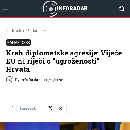
Naslovnica
Radar desk
RADAR DESK
Krah diplomatske agresije: Vijeće
EU ni riječi o “ugroženosti”
Hrvata
By
InfoRadar
20/11/2018
Facebook
X