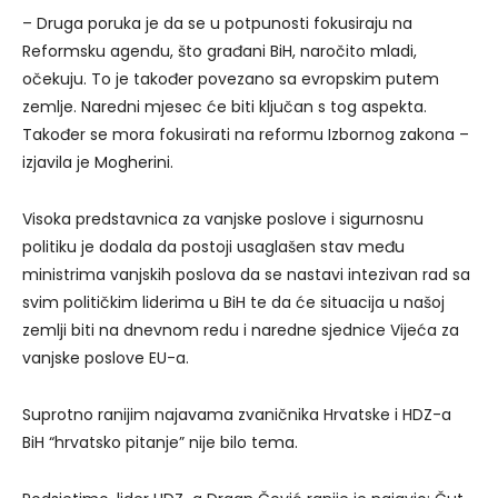
– Druga poruka je da se u potpunosti fokusiraju na
Reformsku agendu, što građani BiH, naročito mladi,
očekuju. To je također povezano sa evropskim putem
zemlje. Naredni mjesec će biti ključan s tog aspekta.
Također se mora fokusirati na reformu Izbornog zakona –
izjavila je Mogherini.
Visoka predstavnica za vanjske poslove i sigurnosnu
politiku je dodala da postoji usaglašen stav među
ministrima vanjskih poslova da se nastavi intezivan rad sa
svim političkim liderima u BiH te da će situacija u našoj
zemlji biti na dnevnom redu i naredne sjednice Vijeća za
vanjske poslove EU-a.
Suprotno ranijim najavama zvaničnika Hrvatske i HDZ-a
BiH “hrvatsko pitanje” nije bilo tema.