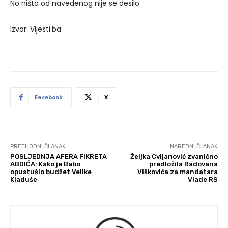
No ništa od navedenog nije se desilo.
Izvor: Vijesti.ba
Facebook
X
PRETHODNI ČLANAK
NAREDNI ČLANAK
POSLJEDNJA AFERA FIKRETA
Željka Cvijanović zvanično
ABDIĆA: Kako je Babo
predložila Radovana
opustušio budžet Velike
Viškovića za mandatara
Kladuše
Vlade RS