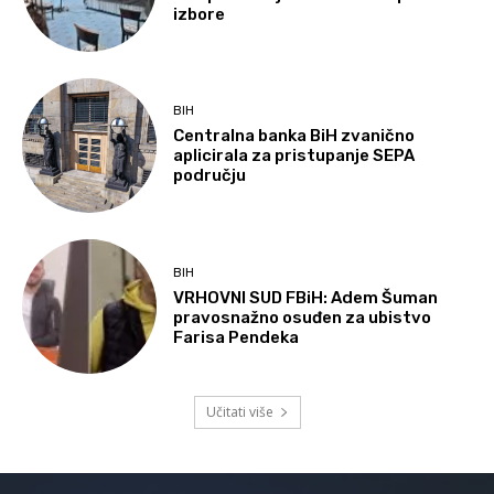
izbore
BIH
Centralna banka BiH zvanično
aplicirala za pristupanje SEPA
području
BIH
VRHOVNI SUD FBiH: Adem Šuman
pravosnažno osuđen za ubistvo
Farisa Pendeka
Učitati više