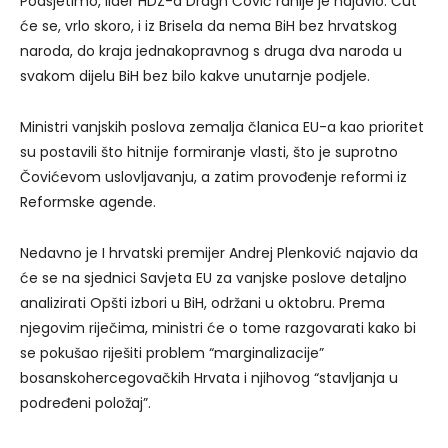
Podsjetimo, lider HDZ-a Dragn Čović ranije je najavio: Čut
će se, vrlo skoro, i iz Brisela da nema BiH bez hrvatskog
naroda, do kraja jednakopravnog s druga dva naroda u
svakom dijelu BiH bez bilo kakve unutarnje podjele.
Ministri vanjskih poslova zemalja članica EU-a kao prioritet
su postavili što hitnije formiranje vlasti, što je suprotno
Čovićevom uslovljavanju, a zatim provođenje reformi iz
Reformske agende.
Nedavno je I hrvatski premijer Andrej Plenković najavio da
će se na sjednici Savjeta EU za vanjske poslove detaljno
analizirati Opšti izbori u BiH, održani u oktobru. Prema
njegovim riječima, ministri će o tome razgovarati kako bi
se pokušao riješiti problem “marginalizacije”
bosanskohercegovačkih Hrvata i njihovog “stavljanja u
podređeni položaj”.