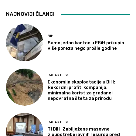
NAJNOVIJI ČLANCI
BIH
Samo jedan kanton u FBiH prikupio
više poreza nego prošle godine
RADAR DESK
Ekonomija eksploatacije u BiH:
Rekordni profiti kompanija,
minimalna korist za građane i
nepovratna šteta za prirodu
RADAR DESK
TI BiH: Zabilježene masovne
zloupotrebe javnih resursa pred