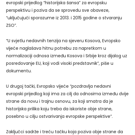
evropski prijedlog “historijska šansa” za evropsku
perspektivu i poziva da se sprovedu sve obaveze,
“uključujući sporazume iz 2013. i 2015 godine o stvaranju
ZSO”.
“U svjetlu nedavnih tenzija na sjeveru Kosova, Evropsko
vijeće naglašava hitnu potrebu za napretkom u
normalizaciji odnosa između Kosova i Srbije kroz dijalog uz
posredovanje EU, koji vodi visoki predstavnik”, piše u
dokumentu.
U drugoj tački, Evropsko vijeće “pozdravlja nedavni
evropski prijedlog koji ima za cilj da odnosima između dvije
strane da novu i trajnu osnovu, za koji smatra da je
historijska prilika koju treba da iskoriste obje strane,
posebno u cilju ostvarivanja evropske perspektive”.
Zaključci sadrže i treću tačku koja poziva obje strane da