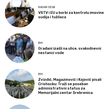
RADAR DESK
VSTV i EU u borbi za kontrolu imovine
sudija i tužilaca
BIH
Građani izašli na ulice, svakodnevni
nestanci vode
BIH
Zvizdić, Magazinović i Kojović pisali
Crishocku: Traži se poseban
administrativni status za
Memorijalni centar Srebrenica