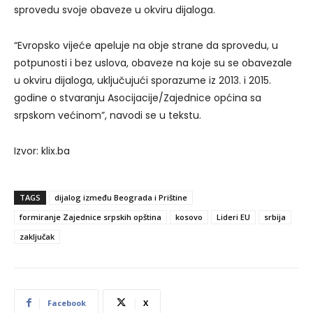
sprovedu svoje obaveze u okviru dijaloga.
“Evropsko vijeće apeluje na obje strane da sprovedu, u
potpunosti i bez uslova, obaveze na koje su se obavezale
u okviru dijaloga, uključujući sporazume iz 2013. i 2015.
godine o stvaranju Asocijacije/Zajednice općina sa
srpskom većinom”, navodi se u tekstu.
Izvor: klix.ba
TAGS
dijalog između Beograda i Prištine
formiranje Zajednice srpskih opština
kosovo
Lideri EU
srbija
zaključak
Facebook
X