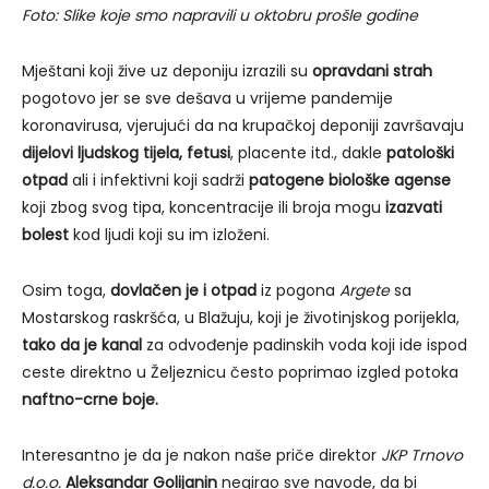
Foto: Slike koje smo napravili u oktobru prošle godine
Mještani koji žive uz deponiju izrazili su
opravdani strah
pogotovo jer se sve dešava u vrijeme pandemije
koronavirusa, vjerujući da na krupačkoj deponiji završavaju
dijelovi ljudskog tijela, fetusi
, placente itd., dakle
patološki
otpad
ali i infektivni koji sadrži
patogene biološke agense
koji zbog svog tipa, koncentracije ili broja mogu
izazvati
bolest
kod ljudi koji su im izloženi.
Osim toga,
dovlačen je i otpad
iz pogona
Argete
sa
Mostarskog raskršća, u Blažuju, koji je životinjskog porijekla,
tako da je kanal
za odvođenje padinskih voda koji ide ispod
ceste direktno u Željeznicu često poprimao izgled potoka
naftno-crne boje.
Interesantno je da je nakon naše priče direktor
JKP Trnovo
d.o.o.
Aleksandar Golijanin
negirao sve navode, da bi