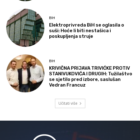
BIH
Elektroprivreda BiH se oglasila o
suši: Hoće li biti nestašica i
poskupljenja struje
BIH
KRIVIČNA PRIJAVA TRIVIĆKE PROTIV
STANIVUKOVIĆA I DRUGIH: Tužilaštvo
se sjetilo pred izbore, saslušan
Vedran Francuz
Učitati više