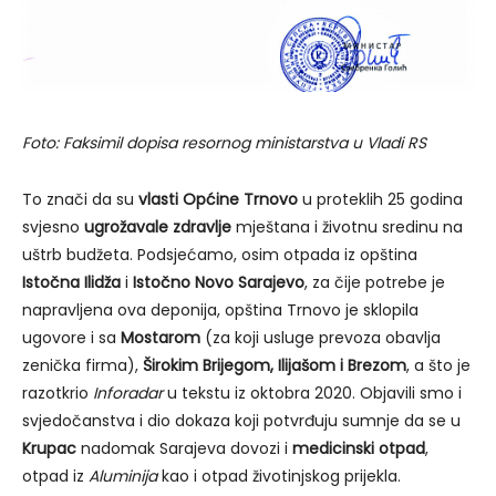
Foto: Faksimil dopisa resornog ministarstva u Vladi RS
To znači da su
vlasti Općine Trnovo
u proteklih 25 godina
svjesno
ugrožavale zdravlje
mještana i životnu sredinu na
uštrb budžeta. Podsjećamo, osim otpada iz opština
Istočna Ilidža
i
Istočno Novo Sarajevo
, za čije potrebe je
napravljena ova deponija, opština Trnovo je sklopila
ugovore i sa
Mostarom
(za koji usluge prevoza obavlja
zenička firma),
Širokim Brijegom, Ilijašom i Brezom
, a što je
razotkrio
Inforadar
u tekstu iz oktobra 2020. Objavili smo i
svjedočanstva i dio dokaza koji potvrđuju sumnje da se u
Krupac
nadomak Sarajeva dovozi i
medicinski otpad
,
otpad iz
Aluminija
kao i otpad životinjskog prijekla.