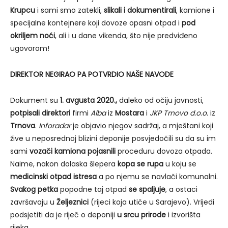
Krupcu
i sami smo zatekli,
slikali i dokumentirali
, kamione i
specijalne kontejnere koji dovoze opasni otpad i
pod
okriljem noći
, ali i u dane vikenda, što nije predviđeno
ugovorom!
DIREKTOR NEGIRAO PA POTVRDIO NAŠE NAVODE
Dokument su
1. avgusta 2020.,
daleko od očiju javnosti,
potpisali direktori
firmi
Alba
iz
Mostara
i
JKP Trnovo d.o.o.
iz
Trnova
.
Inforadar
je objavio njegov sadržaj, a mještani koji
žive u neposrednoj blizini deponije posvjedočili su da su im
sami
vozači kamiona pojasnili
proceduru dovoza otpada.
Naime, nakon dolaska šlepera
kopa se rupa
u koju se
medicinski otpad istresa
a po njemu se navlači komunalni.
Svakog petka
popodne taj otpad
se spaljuje
, a ostaci
završavaju u
Željeznici
(rijeci koja utiče u Sarajevo). Vrijedi
podsjetiti da je riječ o deponiji
u srcu prirode
i izvorišta
rijeka.