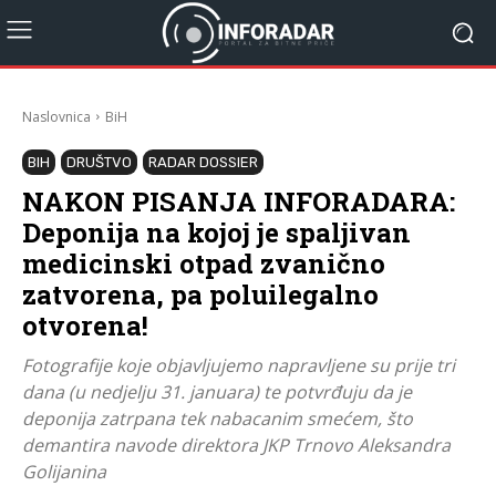
Naslovnica
BiH
BIH
DRUŠTVO
RADAR DOSSIER
NAKON PISANJA INFORADARA:
Deponija na kojoj je spaljivan
medicinski otpad zvanično
zatvorena, pa poluilegalno
otvorena!
Fotografije koje objavljujemo napravljene su prije tri
dana (u nedjelju 31. januara) te potvrđuju da je
deponija zatrpana tek nabacanim smećem, što
demantira navode direktora JKP Trnovo Aleksandra
Golijanina