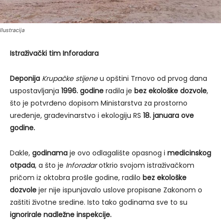
Ilustracija
Istraživački tim Inforadara
Deponija
Krupačke stijene
u opštini Trnovo od prvog dana
uspostavljanja
1996. godine
radila je
bez ekološke dozvole
,
što je potvrđeno dopisom Ministarstva za prostorno
uređenje, građevinarstvo i ekologiju RS
18. januara ove
godine.
Dakle,
godinama
je ovo odlagalište opasnog i
medicinskog
otpada
, a što je
Inforadar
otkrio svojom istraživačkom
pričom iz oktobra prošle godine, radilo
bez ekološke
dozvole
jer nije ispunjavalo uslove propisane Zakonom o
zaštiti životne sredine. Isto tako godinama sve to su
ignorirale nadležne inspekcije.