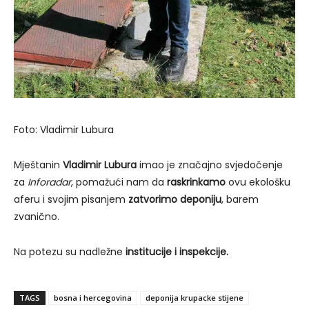
Foto: Vladimir Lubura
Mještanin
Vladimir Lubura
imao je značajno svjedočenje
za
Inforadar
, pomažući nam da
raskrinkamo
ovu ekološku
aferu i svojim pisanjem
zatvorimo deponiju
, barem
zvanično.
Na potezu su nadležne
institucije i inspekcije.
TAGS
bosna i hercegovina
deponija krupacke stijene