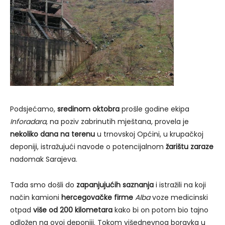
Podsjećamo,
sredinom oktobra
prošle godine ekipa
Inforadara
, na poziv zabrinutih mještana, provela je
nekoliko dana na terenu
u trnovskoj Općini, u krupačkoj
deponiji, istražujući navode o potencijalnom
žarištu zaraze
nadomak Sarajeva.
Tada smo došli do
zapanjujućih saznanja
i istražili na koji
način kamioni
hercegovačke firme
Alba
voze medicinski
otpad
više od 200 kilometara
kako bi on potom bio tajno
odložen na ovoj deponiji. Tokom višednevnog boravka u