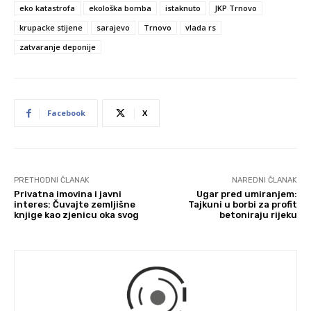
eko katastrofa
ekološka bomba
istaknuto
JKP Trnovo
krupacke stijene
sarajevo
Trnovo
vlada rs
zatvaranje deponije
Facebook
X
PRETHODNI ČLANAK
NAREDNI ČLANAK
Privatna imovina i javni
Ugar pred umiranjem:
interes: Čuvajte zemljišne
Tajkuni u borbi za profit
knjige kao zjenicu oka svog
betoniraju rijeku