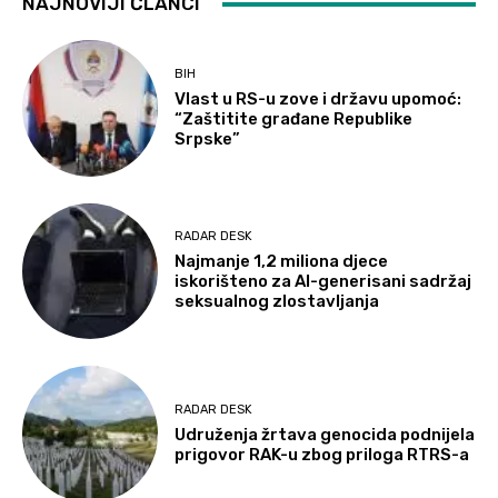
NAJNOVIJI ČLANCI
BIH
Vlast u RS-u zove i državu upomoć:
“Zaštitite građane Republike
Srpske”
RADAR DESK
Najmanje 1,2 miliona djece
iskorišteno za AI-generisani sadržaj
seksualnog zlostavljanja
RADAR DESK
Udruženja žrtava genocida podnijela
prigovor RAK-u zbog priloga RTRS-a