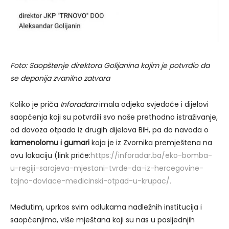
Foto: Saopštenje direktora Golijanina kojim je potvrdio da
se deponija zvanilno zatvara
Koliko je priča
Inforadara
imala odjeka svjedoče i dijelovi
saopćenja koji su potvrdili svo naše prethodno istraživanje,
od dovoza otpada iz drugih dijelova BiH, pa do navoda o
kamenolomu i gumari
koja je iz Zvornika premještena na
ovu lokaciju (link priče:
https://inforadar.ba/eko-bomba-
u-regiji-sarajeva-mjestani-tvrde-da-iz-hercegovine-
tajno-dovlace-medicinski-otpad-u-krupac/.
Međutim, uprkos svim odlukama nadležnih institucija i
saopćenjima, više mještana koji su nas u posljednjih