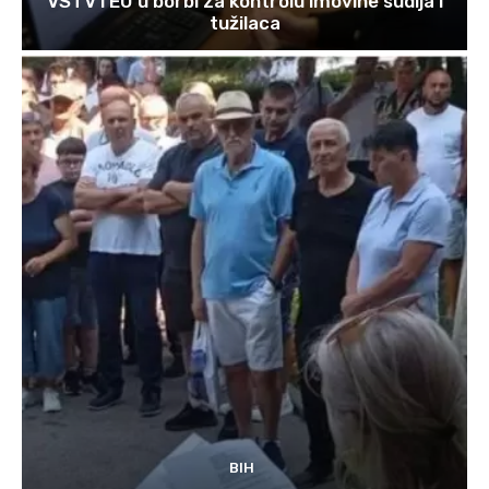
VSTV i EU u borbi za kontrolu imovine sudija i
tužilaca
BIH