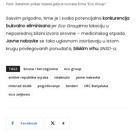
Foto: Satelitski prikaz mjesta gdje je locirana firma “Eco Group”
Sasvim prigodno, time je i svaka potencijalna
konkurencija
bukvalno eliminisana
jer
Eco Group
ima lokaciju u
neposrednoj blizini izvora sirovine – medicinskog otpada.
Javne nabavke
se tako uglavnom završavaju u istom
krugu privilegovanih ponuđača,
bliskim vrhu
SNSD-a.
TAGS
bosna i hercegovina
eco group
entitet republika srpska
istaknuto
javne nabavke
milorad dodik
pogodovanje
tenderi
UKC Banjaluka
vico zeljkovic
Facebook
X