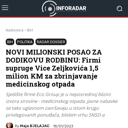
Naslovnica
BiH
BIH
POLITIKA
RADAR DOSSIER
NOVI MILIONSKI POSAO ZA
DODIKOVU RODBINU: Firmi
supruge Vice Zeljkovića 1,5
milion KM za zbrinjavanje
medicinskog otpada
Sjedište firme Eco Group je u neposrednoj blizini
izvora sirovine - medicinskog otpada. Javne nabavke
se tako uglavnom završavaju u istom krugu
privilegovanih ponuđača, bliskim vrhu SNSD-a
By
Maja BJELAJAC
18/01/2023