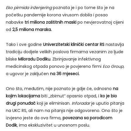
Eko pirmida inženjering
poznata je i po tome što je na
početku pandemije korona virusom dobila i posao
nabavke
tri miliona zaštitnih maski
po nevjerovatnoj cijeni
od
2,5 miliona maraka.
Tako i ove godine
Univerzitetski klinički centar RS
nastavlja
tradiciju dodjele velikih poslova firmama vezanim za ljude
bliske
Miloradu Dodiku
. Zbrinjavanje infektivnog
medicinskog otpada ponovo je povjereno firmi
Eco Group,
a ugovor je zaključen
na 36 mjeseci.
Ono što, međutim, nije poznato je gdje će, odnosno
na
kojim lokacijama
biti „zbirnut“ opasnio otpad, i
ko je bio
drugi ponuđač
koji je eliminisan.
Inforadar
je uputio pitanja
na UKC RS, ali nam na pitanja nije odgovoreno. Ono što je
izvjesno jeste da ova firma,
povezana sa porodicom
Dodik
, ima ekskluzivitet u unosnom poslu.