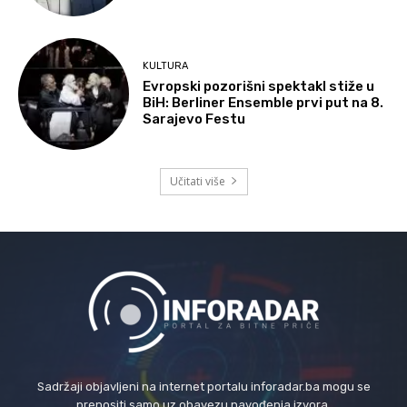
KULTURA
Evropski pozorišni spektakl stiže u
BiH: Berliner Ensemble prvi put na 8.
Sarajevo Festu
Učitati više
Sadržaji objavljeni na internet portalu inforadar.ba mogu se
prenositi samo uz obavezu navođenja izvora.