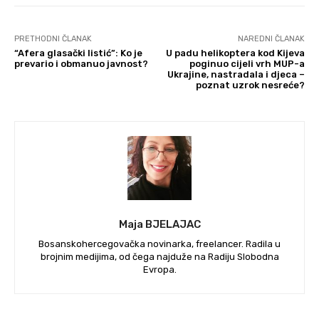
PRETHODNI ČLANAK
NAREDNI ČLANAK
“Afera glasački listić”: Ko je
U padu helikoptera kod Kijeva
prevario i obmanuo javnost?
poginuo cijeli vrh MUP-a
Ukrajine, nastradala i djeca –
poznat uzrok nesreće?
Maja BJELAJAC
Bosanskohercegovačka novinarka, freelancer. Radila u
brojnim medijima, od čega najduže na Radiju Slobodna
Evropa.