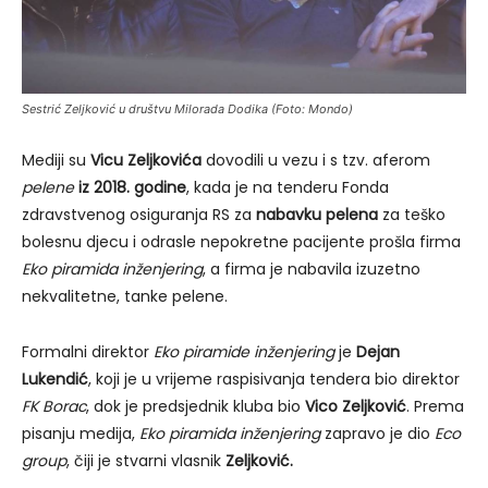
Sestrić Zeljković u društvu Milorada Dodika (Foto: Mondo)
Mediji su
Vicu Zeljkovića
dovodili u vezu i s tzv. aferom
pelene
iz 2018. godine
, kada je na tenderu Fonda
zdravstvenog osiguranja RS za
nabavku pelena
za teško
bolesnu djecu i odrasle nepokretne pacijente prošla firma
Eko piramida inženjering
, a firma je nabavila izuzetno
nekvalitetne, tanke pelene.
Formalni direktor
Eko piramide inženjering
je
Dejan
Lukendić
, koji je u vrijeme raspisivanja tendera bio direktor
FK Borac
, dok je predsjednik kluba bio
Vico Zeljković
. Prema
pisanju medija,
Eko piramida inženjering
zapravo je dio
Eco
group
, čiji je stvarni vlasnik
Zeljković.