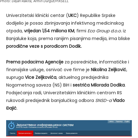
Photo: Dejan Rakita, Armin Durgut/PIXSELL
Univerzitetski klinički centar (
UKC
) Republike Srpske
dodijelio je posao zbrinjavanja infektivnog medicinskog
otpada,
vrijedan 1,54 miliona KM
, firmi
Eco Group d.o.o.
iz
Banjaluke koja, prema ranijim pisanjima medija, ima bliske
porodične veze s porodicom Dodik.
Prema podacima Agencije
za posredničke, informatičke i
finansijske usluge, osnivač ove firme je
Nikolina Zeljković
,
supruga
Vice Zeljkovića
, aktuelnog predsjednika
Nogometnog saveza (NS) BiH i
sestrića Milorada Dodika
.
Podsjećanja radi, Univerzitetskim kliničkim centrom RS
rukovodi predsjednik banjalučkog odbora
SNSD-a
Vlado
Đajić
.