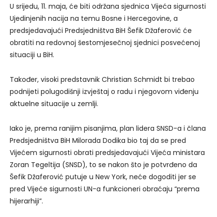
U srijedu, 11. maja, će biti održana sjednica Vijeća sigurnosti
Ujedinjenih nacija na temu Bosne i Hercegovine, a
predsjedavajući Predsjedništva BiH Šefik Džaferović će
obratiti na redovnoj šestomjesečnoj sjednici posvećenoj
situaciji u BiH.
Također, visoki predstavnik Christian Schmidt bi trebao
podnijeti polugodišnji izvještaj o radu i njegovom viđenju
aktuelne situacije u zemlji.
Iako je, prema ranijim pisanjima, plan lidera SNSD-a i člana
Predsjedništva BiH Milorada Dodika bio taj da se pred
Vijećem sigurnosti obrati predsjedavajući Vijeća ministara
Zoran Tegeltija (SNSD), to se nakon što je potvrđeno da
Šefik Džaferović putuje u New York, neće dogoditi jer se
pred Vijeće sigurnosti UN-a funkcioneri obraćaju “prema
hijerarhiji”.