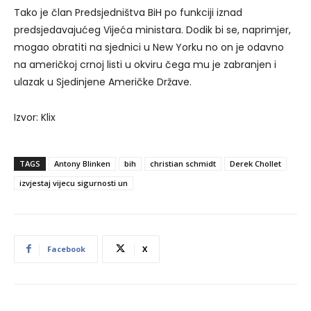
Tako je član Predsjedništva BiH po funkciji iznad
predsjedavajućeg Vijeća ministara. Dodik bi se, naprimjer,
mogao obratiti na sjednici u New Yorku no on je odavno
na američkoj crnoj listi u okviru čega mu je zabranjen i
ulazak u Sjedinjene Američke Države.
Izvor: Klix
TAGS
Antony Blinken
bih
christian schmidt
Derek Chollet
izvjestaj vijecu sigurnosti un
Facebook
X