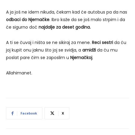
A ja još ne idem nikuda, čekam kad će autobus pa da nas
odbaci do Njemačke
. Ibro kaže da se još malo strpim i da
će sigurno doć
najdalje za deset godina.
A ti se čuvaj i ništa se ne sikiraj za mene.
Reci sestri
da ću
joj kupit onu jaknu što joj se svidja, a
amidži
da ću mu
poslat pare čim se zaposlim u
Njemačkoj
.
Allahimanet.
Facebook
X