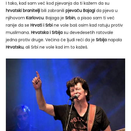
I tako, kad sam već kod pjevanja da ti kažem da su
hrvatski branitelji
bili zabranili
pjevaču Bajagi
da pjeva u
njihovom
Karlovcu
. Bajaga je
Srbin
, a pisao sam ti već
ranije da se
Hrvati i Srbi
ne vole baš osim kad ratuju protiv
muslimana.
Hrvatska i Srbija
su devedesetih ratovale
jedna protiv druge. Većina će ljudi reći da je
Srbija
napala
Hrvatsku
, ali Srbi ne vole kad im to kažeš.