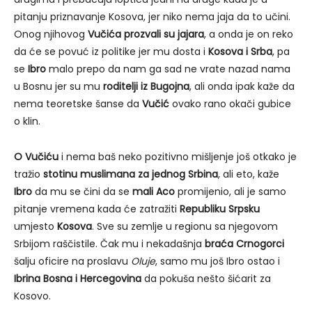
pitanju priznavanje Kosova, jer niko nema jaja da to učini.
Onog njihovog
Vučića prozvali su jajara
, a onda je on reko
da će se povuć iz politike jer mu dosta i
Kosova i Srba
, pa
se
Ibro
malo prepo da nam ga sad ne vrate nazad nama
u Bosnu jer su mu
roditelji iz Bugojna
, ali onda ipak kaže da
nema teoretske šanse da
Vučić
ovako rano okači gubice
o klin.
O Vučiću
i nema baš neko pozitivno mišljenje još otkako je
tražio
stotinu muslimana za jednog Srbina
, ali eto, kaže
Ibro
da mu se čini da se
mali Aco
promijenio, ali je samo
pitanje vremena kada će zatražiti
Republiku Srpsku
umjesto
Kosova
. Sve su zemlje u regionu sa njegovom
Srbijom raščistile. Čak mu i nekadašnja
braća Crnogorci
šalju oficire na proslavu
Oluje
, samo mu još Ibro ostao i
Ibrina Bosna i Hercegovina
da pokuša nešto šićarit za
Kosovo.