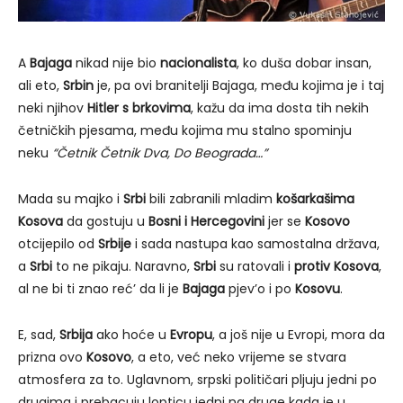
A
Bajaga
nikad nije bio
nacionalista
, ko duša dobar insan,
ali eto,
Srbin
je, pa ovi branitelji Bajaga, među kojima je i taj
neki njihov
Hitler s brkovima
, kažu da ima dosta tih nekih
četničkih pjesama, među kojima mu stalno spominju
neku
“Četnik Četnik Dva, Do Beograda…”
Mada su majko i
Srbi
bili zabranili mladim
košarkašima
Kosova
da gostuju u
Bosni i Hercegovini
jer se
Kosovo
otcijepilo od
Srbije
i sada nastupa kao samostalna država,
a
Srbi
to ne pikaju. Naravno,
Srbi
su ratovali i
protiv Kosova
,
al ne bi ti znao reć’ da li je
Bajaga
pjev’o i po
Kosovu
.
E, sad,
Srbija
ako hoće u
Evropu
, a još nije u Evropi, mora da
prizna ovo
Kosovo
, a eto, već neko vrijeme se stvara
atmosfera za to. Uglavnom, srpski političari pljuju jedni po
drugima i prebacuju lopticu jedni na druge kada je u