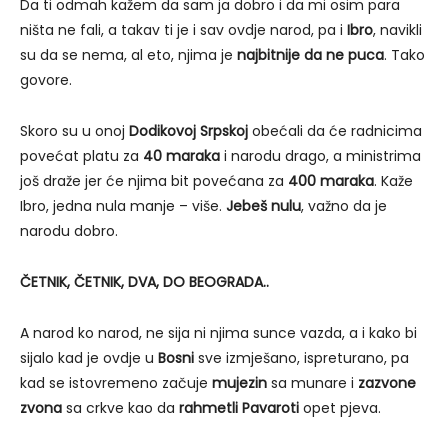
Da ti odmah kažem da sam ja dobro i da mi osim para
ništa ne fali, a takav ti je i sav ovdje narod, pa i
Ibro
, navikli
su da se nema, al eto, njima je
najbitnije da ne puca
. Tako
govore.
Skoro su u onoj
Dodikovoj Srpskoj
obećali da će radnicima
povećat platu za
40 maraka
i narodu drago, a ministrima
još draže jer će njima bit povećana za
400 maraka
. Kaže
Ibro, jedna nula manje – više.
Jebeš nulu
, važno da je
narodu dobro.
ČETNIK, ČETNIK, DVA, DO BEOGRADA..
A narod ko narod, ne sija ni njima sunce vazda, a i kako bi
sijalo kad je ovdje u
Bosni
sve izmješano, ispreturano, pa
kad se istovremeno začuje
mujezin
sa munare i
zazvone
zvona
sa crkve kao da
rahmetli Pavaroti
opet pjeva.