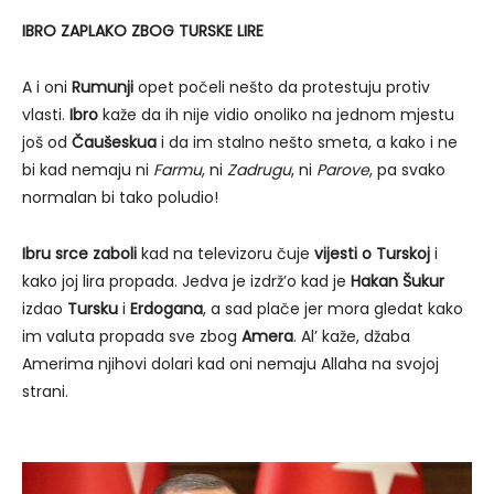
IBRO ZAPLAKO ZBOG TURSKE LIRE
A i oni
Rumunji
opet počeli nešto da protestuju protiv
vlasti.
Ibro
kaže da ih nije vidio onoliko na jednom mjestu
još od
Čaušeskua
i da im stalno nešto smeta, a kako i ne
bi kad nemaju ni
Farmu
, ni
Zadrugu
, ni
Parove
, pa svako
normalan bi tako poludio!
Ibru srce zaboli
kad na televizoru čuje
vijesti o Turskoj
i
kako joj lira propada. Jedva je izdrž’o kad je
Hakan Šukur
izdao
Tursku
i
Erdogana
, a sad plače jer mora gledat kako
im valuta propada sve zbog
Amera
. Al’ kaže, džaba
Amerima njihovi dolari kad oni nemaju Allaha na svojoj
strani.