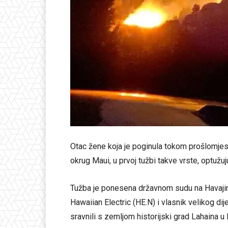
Otac žene koja je poginula tokom prošlomjes
okrug Maui, u prvoj tužbi takve vrste, optužu
Tužba je ponesena državnom sudu na Havajim
Hawaiian Electric (HE.N) i vlasnik velikog di
sravnili s zemljom historijski grad Lahaina u 