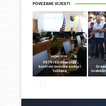
POVEZANE VIJESTI
RADAR DESK
VSTV i EU u borbi za
kontrolu imovine sudija i
Građan
tužilaca
svakodn