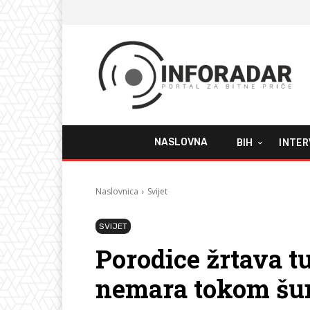
NASLOVNA
BIH
INTER
Naslovnica
Svijet
SVIJET
Porodice žrtava t
nemara tokom šu