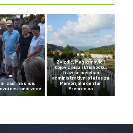
BIH
Zvizdić, Magazinović i
Kojović pisali Crishocku:
Traži se poseban
BIH
administrativni status za
i izašli na ulice,
Memorijalni centar
evni nestanci vode
Srebrenica