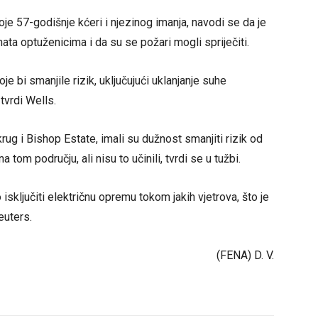
oje 57-godišnje kćeri i njezinog imanja, navodi se da je
a optuženicima i da su se požari mogli spriječiti.
e bi smanjile rizik, uključujući uklanjanje suhe
tvrdi Wells.
krug i Bishop Estate, imali su dužnost smanjiti rizik od
om području, ali nisu to učinili, tvrdi se u tužbi.
isključiti električnu opremu tokom jakih vjetrova, što je
euters.
(FENA) D. V.