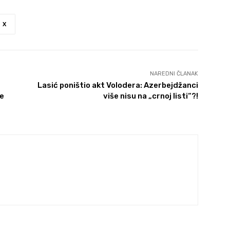
X
NAREDNI ČLANAK
Lasić poništio akt Volodera: Azerbejdžanci
ne
više nisu na „crnoj listi“?!