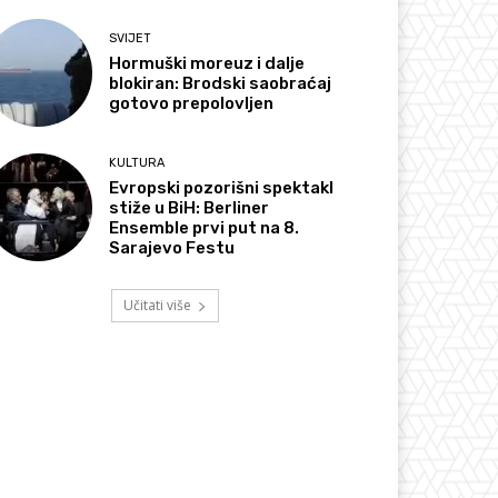
SVIJET
Hormuški moreuz i dalje
blokiran: Brodski saobraćaj
gotovo prepolovljen
KULTURA
Evropski pozorišni spektakl
stiže u BiH: Berliner
Ensemble prvi put na 8.
Sarajevo Festu
Učitati više