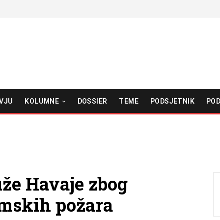
VJU
KOLUMNE
DOSSIER
TEME
PODSJETNIK
POD
uže Havaje zbog
mskih požara