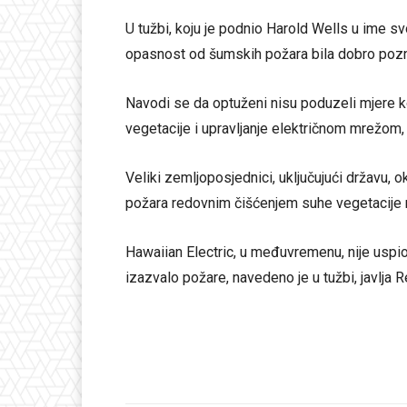
U tužbi, koju je podnio Harold Wells u ime sv
opasnost od šumskih požara bila dobro poznat
Navodi se da optuženi nisu poduzeli mjere koj
vegetacije i upravljanje električnom mrežom, 
Veliki zemljoposjednici, uključujući državu, o
požara redovnim čišćenjem suhe vegetacije na t
Hawaiian Electric, u međuvremenu, nije uspio 
izazvalo požare, navedeno je u tužbi, javlja R