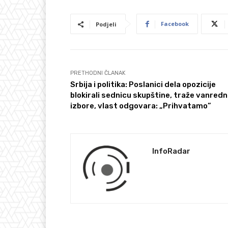
Facebook
Podjeli
PRETHODNI ČLANAK
Srbija i politika: Poslanici dela opozicije
blokirali sednicu skupštine, traže vanred
izbore, vlast odgovara: „Prihvatamo”
InfoRadar