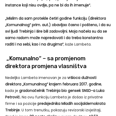
instance koji nisu ovdje, pa ne bi da ih imenuje“.
„Mislim da sam protekle četiri godine funkciju (direktora
„Komunalnog“ prim. aut.) obavljao časno i pošteno, i da su
svi ljudi Trebinja i šire bili zadovoljni. Moja načela su da se
samo radom može napredovati i da treba konstantno
raditi i na sebi, kao i na drugima“
, kaže Lambeta.
„Komunalno“ – sa promjenom
direktora promjena vlasništva
Nedeljko Lambeta imenovan je za
vršioca dužnosti
direktora „Komunalnog“
krajem februara 2017. godine
,
kada je
gradonačelnik Trebinja bio gensek SNSD-a Luka
Petrović.
Na ovu funkciju Lambeta je došao iz privatne
firme i sa pozicije
predsjednika Mladih socijaldemokrata
Trebinje
. U tom trenutku, pokazuju revizorski izvještaji,