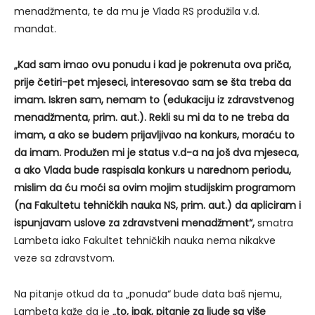
menadžmenta, te da mu je Vlada RS produžila v.d.
mandat.
„Kad sam imao ovu ponudu i kad je pokrenuta ova priča,
prije četiri-pet mjeseci, interesovao sam se šta treba da
imam. Iskren sam, nemam to (edukaciju iz zdravstvenog
menadžmenta, prim. aut.). Rekli su mi da to ne treba da
imam, a ako se budem prijavljivao na konkurs, moraću to
da imam. Produžen mi je status v.d-a na još dva mjeseca,
a ako Vlada bude raspisala konkurs u narednom periodu,
mislim da ću moći sa ovim mojim studijskim programom
(na Fakultetu tehničkih nauka NS, prim. aut.) da apliciram i
ispunjavam uslove za zdravstveni menadžment“,
smatra
Lambeta iako Fakultet tehničkih nauka nema nikakve
veze sa zdravstvom.
Na pitanje otkud da ta „ponuda“ bude data baš njemu,
Lambeta kaže da je
„to, ipak, pitanje za ljude sa više