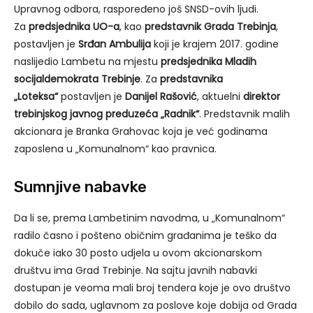
Upravnog odbora, raspoređeno još SNSD-ovih ljudi.
Za
predsjednika UO-a
, kao
predstavnik Grada Trebinja
,
postavljen je
Srđan Ambulija
koji je krajem 2017. godine
naslijedio Lambetu na mjestu
predsjednika Mladih
socijaldemokrata Trebinje
. Za
predstavnika
„Loteksa“
postavljen je
Danijel Rašović
, aktuelni
direktor
trebinjskog javnog preduzeća „Radnik“
. Predstavnik malih
akcionara je Branka Grahovac koja je već godinama
zaposlena u „Komunalnom“ kao pravnica.
Sumnjive nabavke
Da li se, prema Lambetinim navodma, u „Komunalnom“
radilo časno i pošteno običnim građanima je teško da
dokuče iako 30 posto udjela u ovom akcionarskom
društvu ima Grad Trebinje. Na sajtu javnih nabavki
dostupan je veoma mali broj tendera koje je ovo društvo
dobilo do sada, uglavnom za poslove koje dobija od Grada