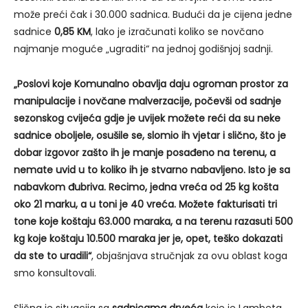
može preći čak i 30.000 sadnica. Budući da je cijena jedne
sadnice
0,85 KM
, lako je izračunati koliko se novčano
najmanje moguće „ugraditi“ na jednoj godišnjoj sadnji.
„Poslovi koje Komunalno obavlja daju ogroman prostor za
manipulacije i novčane malverzacije, počevši od sadnje
sezonskog cvijeća gdje je uvijek možete reći da su neke
sadnice oboljele, osušile se, slomio ih vjetar i slično, što je
dobar izgovor zašto ih je manje posađeno na terenu, a
nemate uvid u to koliko ih je stvarno nabavljeno. Isto je sa
nabavkom đubriva. Recimo, jedna vreća od 25 kg košta
oko 21 marku, a u toni je 40 vreća. Možete fakturisati tri
tone koje koštaju 63.000 maraka, a na terenu razasuti 500
kg koje koštaju 10.500 maraka jer je, opet, teško dokazati
da ste to uradili“
, objašnjava stručnjak za ovu oblast koga
smo konsultovali.
Slična je situacija sa
sadnicama drveća
koje je Lambeta