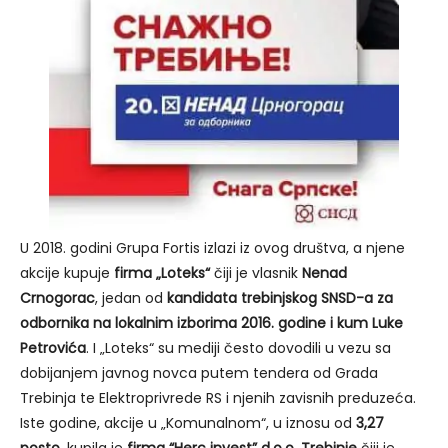
U 2018. godini Grupa Fortis izlazi iz ovog društva, a njene
akcije kupuje
firma „Loteks“
čiji je vlasnik
Nenad
Crnogorac
, jedan od
kandidata trebinjskog SNSD-a za
odbornika na lokalnim izborima 2016. godine i kum Luke
Petrovića
. I „Loteks“ su mediji često dovodili u vezu sa
dobijanjem javnog novca putem tendera od Grada
Trebinja te Elektroprivrede RS i njenih zavisnih preduzeća.
Iste godine, akcije u „Komunalnom“, u iznosu od
3,27
posto
, kupila je
firma “Herc invest” d.o.o. Trebinje
čiji je