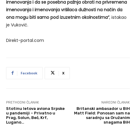
imenovanja i da se posebna pažnja obrati na privremena
imenovanja i imenovanja vršilaca dužnosti na način da
ona mogu biti samo pod izuzetnim okolnostima”
, istakao
je Vuković.
Direkt-portal.com
Facebook
X
PRETHODNI ČLANAK
NAREDNI ČLANAK
Stotinu letova aviona Srpske
Britanski ambasador u BiH
u pandemiji – Privatno u
Matt Field: Ponosan sam na
Prag, Solun, Beč, Krf,
saradnju sa Oružanim
Lugano…
snagama BiH