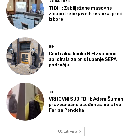
RADAR DESK
TI BiH: Zabilježene masovne
zloupotrebe javnih resursa pred
izbore
BIH
Centralna banka BiH zvanično
aplicirala za pristupanje SEPA
području
BIH
VRHOVNI SUD FBiH: Adem Šuman
pravosnažno osuđen za ubistvo
Farisa Pendeka
Učitati više