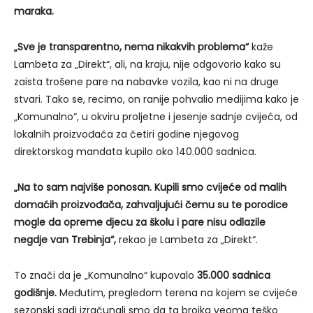
maraka.
„Sve je transparentno, nema nikakvih problema“
kaže
Lambeta za „Direkt“, ali, na kraju, nije odgovorio kako su
zaista trošene pare na nabavke vozila, kao ni na druge
stvari. Tako se, recimo, on ranije pohvalio medijima kako je
„Komunalno“, u okviru proljetne i jesenje sadnje cvijeća, od
lokalnih proizvođača za četiri godine njegovog
direktorskog mandata kupilo oko 140.000 sadnica.
„Na to sam najviše ponosan. Kupili smo cvijeće od malih
domaćih proizvođača, zahvaljujući čemu su te porodice
mogle da opreme djecu za školu i pare nisu odlazile
negdje van Trebinja“,
rekao je Lambeta za „Direkt“.
To znači da je „Komunalno“ kupovalo
35.000 sadnica
godišnje.
Međutim, pregledom terena na kojem se cvijeće
sezonski sadi izračunali smo da ta brojka veoma teško