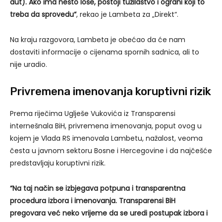
aut). Ako ima nešto loše, postoji tužilaštvo i ograni koji to
treba da sprovedu“
, rekao je Lambeta za „Direkt“.
Na kraju razgovora, Lambeta je obećao da će nam
dostaviti informacije o cijenama spornih sadnica, ali to
nije uradio.
Privremena imenovanja koruptivni rizik
Prema riječima Uglješe Vukovića iz Transparensi
internešnala BiH, privremena imenovanja, poput ovog u
kojem je Vlada RS imenovala Lambetu, nažalost, veoma
česta u javnom sektoru Bosne i Hercegovine i da najčešće
predstavljaju koruptivni rizik.
“Na taj način se izbjegava potpuna i transparentna
procedura izbora i imenovanja. Transparensi BiH
pregovara već neko vrijeme da se uredi postupak izbora i