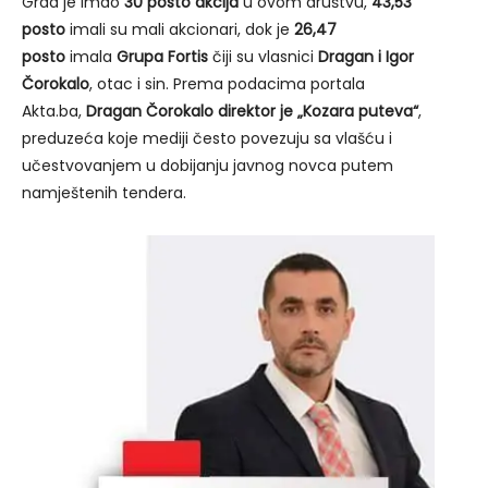
Grad je imao
30 posto akcija
u ovom društvu,
43,53
posto
imali su mali akcionari, dok je
26,47
posto
imala
Grupa Fortis
čiji su vlasnici
Dragan i Igor
Čorokalo
, otac i sin. Prema podacima portala
Akta.ba,
Dragan Čorokalo direktor je „Kozara puteva“
,
preduzeća koje mediji često povezuju sa vlašću i
učestvovanjem u dobijanju javnog novca putem
namještenih tendera.