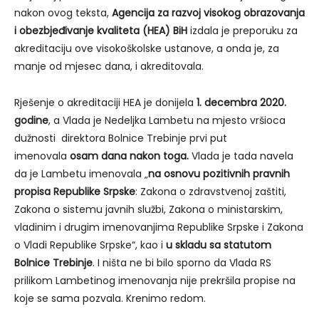
nakon ovog teksta,
Agencija za razvoj visokog obrazovanja
i obezbjeđivanje kvaliteta (HEA) BiH
izdala je preporuku za
akreditaciju ove visokoškolske ustanove, a onda je, za
manje od mjesec dana, i akreditovala.
Rješenje o akreditaciji HEA je donijela
1. decembra 2020.
godine
, a Vlada je Nedeljka Lambetu na mjesto vršioca
dužnosti direktora Bolnice Trebinje prvi put
imenovala
osam dana nakon toga.
Vlada je tada navela
da je Lambetu imenovala „
na osnovu pozitivnih pravnih
propisa Republike Srpske
: Zakona o zdravstvenoj zaštiti,
Zakona o sistemu javnih službi, Zakona o ministarskim,
vladinim i drugim imenovanjima Republike Srpske i Zakona
o Vladi Republike Srpske“, kao i
u skladu sa statutom
Bolnice Trebinje
. I ništa ne bi bilo sporno da Vlada RS
prilikom Lambetinog imenovanja nije prekršila propise na
koje se sama pozvala. Krenimo redom.