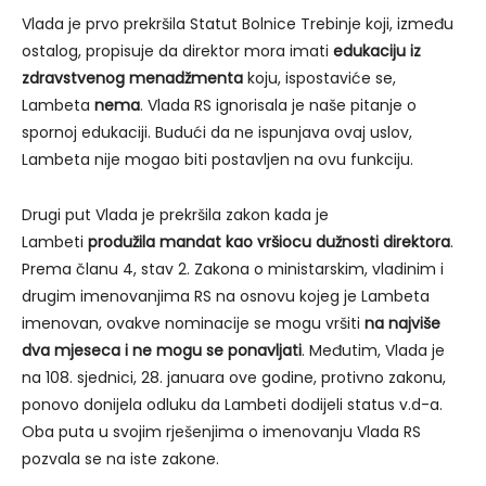
Vlada je prvo prekršila Statut Bolnice Trebinje koji, između
ostalog, propisuje da direktor mora imati
edukaciju iz
zdravstvenog menadžmenta
koju, ispostaviće se,
Lambeta
nema
. Vlada RS ignorisala je naše pitanje o
spornoj edukaciji. Budući da ne ispunjava ovaj uslov,
Lambeta nije mogao biti postavljen na ovu funkciju.
Drugi put Vlada je prekršila zakon kada je
Lambeti
produžila mandat kao vršiocu dužnosti direktora
.
Prema članu 4, stav 2. Zakona o ministarskim, vladinim i
drugim imenovanjima RS na osnovu kojeg je Lambeta
imenovan, ovakve nominacije se mogu vršiti
na najviše
dva mjeseca i ne mogu se ponavljati
. Međutim, Vlada je
na 108. sjednici, 28. januara ove godine, protivno zakonu,
ponovo donijela odluku da Lambeti dodijeli status v.d-a.
Oba puta u svojim rješenjima o imenovanju Vlada RS
pozvala se na iste zakone.