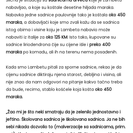
nabavljao, a koje su koštale desetine hiljada maraka.
Nabavka jedne sadnice paulovnije tako je koštala
oko 450
maraka
, a dobavljači koje smo zvali kažu da se sadnica
istog obima i visine koju je Lambeta nabavio može
nabaviti iz Italije za
oko 125 KM
. Isto tako, kupovane su
sadnice liriodendrona čije su cijene išle i
preko 400
maraka
po komadu, ali ih na terenu nema posađenih.
Kada smo Lambetu pitali za sporne sadnice, rekao je da
cijenu sadnice diktiraju njena starost, debljina i visina, ali
nije znao da nam odgovori na pitanje kakvo tačno treba
da bude, recimo, stablo košćele koja košta
oko 450
maraka.
„Žao mi je što neki smatraju da je zelenilo jednostavno i
jeftino. Školovana sadnica je školovana sadnica. Ja ne bih
sebi nikada dozvolio to (malverzacije sa sadnicama, prim.