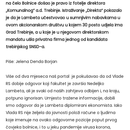
na čelo Bolnice došao je pravo iz fotelje direktora
„Komunalnog“ a.d. Trebinje. Istraživanje „Direkta“ pokazalo
je da je Lambeta učestvovao u sumnjivim nabavkama u
ovom akcionarskom društvu u kojem 30 posto udjela ima
Grad Trebinje, a u koje je u njegovom direktorskom
mandatu ušla privatna firma jednog od kandidata
trebinjskog SNSD-a.
Piše: Jelena Denda Borjan
Više od dva mjeseca naš portal je pokušavao da od Vlade
RS dobije odgovor koji fakultet je završio Nedeljko
Lambeta, ali je svaki od naših zahtjeva odbijen i, na kraju,
potpuno ignorisan. Umjesto tražene informacije, dobili
smo odgovor da je Lambeta diplomirani ekonomista. Iako
Vlada RS nije željela da javnosti položi račune o ljudima
koje imenuje na ovako odgovorne pozicije poput prvog
čovjeka bolnice, i to u jeku pandemije virusa korona,