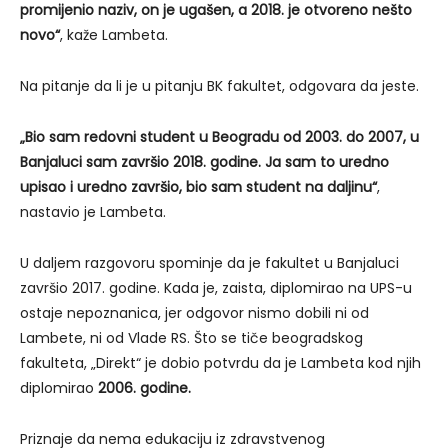
promijenio naziv, on je ugašen, a 2018. je otvoreno nešto
novo“
, kaže Lambeta.
Na pitanje da li je u pitanju BK fakultet, odgovara da jeste.
„Bio sam redovni student u Beogradu od 2003. do 2007, u
Banjaluci sam završio 2018. godine. Ja sam to uredno
upisao i uredno završio, bio sam student na daljinu“
,
nastavio je Lambeta.
U daljem razgovoru spominje da je fakultet u Banjaluci
završio 2017. godine. Kada je, zaista, diplomirao na UPS-u
ostaje nepoznanica, jer odgovor nismo dobili ni od
Lambete, ni od Vlade RS. Što se tiče beogradskog
fakulteta, „Direkt“ je dobio potvrdu da je Lambeta kod njih
diplomirao
2006. godine.
Priznaje da nema edukaciju iz zdravstvenog