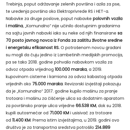
Trebinja, poput održavanje zelenih površina i azila za pse,
te uređenja površina oko Elektroprivrede RS i HET-a.
Nabavke za druge poslove, poput nabavke
polovnih vozila
i mašina
, „Komunalno“ nije učinilo dostupnim građanima
na sajtu javnih nabavki iako su neke od njih finansirane
sa
70 posto javnog novca iz Fonda za zaštitu životne sredine
i energetsku efikasnost RS.
O potrošenom novcu građani
su mogli da čuju jedino iz Lambetinih medijskih promocija,
pa se tako 2018. godine pohvalio nabavkom vozila za
odvoz otpada vrijednog
100.000 maraka
, a 2019.
kupovinom cisterne i kamiona za odvoz kabastog otpada
vrijednih oko
75.000 maraka
. Revizorski izvještaji pokazuju
da je „Komunalno“ 2017. godine kupilo mašinu za pranje
trotoara i mašinu za čišćenje ulica sa dodatnim aparatom
za površinsko pranje ulica vrijedne
66.538 KM
, dok su 2018.
kupili autosmećar od
71.000 KM
i usisivač za trotoare
od
11.400 KM
. Prema istim izvještajima, u 2019. godini ovo
društvo je za transportna sredstva potrošilo
214.889