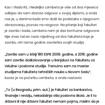
Kao i Vlada RS, i Nedeljko Lambeta je više od dva mjeseca
odbijao da nam dostavi odgovor o svojoj diplomi, a onda
nas je, u danima kada smo došli do podataka o njegovom
obrazovanju, pozvao na razgovor. Na pitanje koji fakultet
je završio i kada, Lambeta nam je dao konfuzne odgovore.
Nije znao tačan naziv nijednog od dva fakulteta koje je
završio, niti tačne godine završetka svojih studija.
„Završio sam u Srbiji 180 ESPB 2008. godine, a 2016. godine
sam završio doškolovavanje u Banjaluci na fakultetu za
Uslužne i poslovne studije. Trenutno sam na master
studijama Fakulteta tehničkih nauka u Novom Sadu“
,
kazao je na početku Lambeta, a onda nastavio:
„To (u Beogradu, prim. aut.) je Fakultet za bankarstvo,
finansije i reviziju, nekadašnja viša poslovna škola. Je li to
državni ili nije državni fakultet nemam pojma, mislim da je