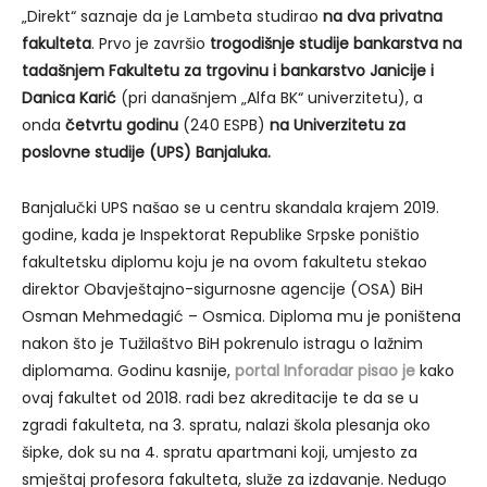
„Direkt“ saznaje da je Lambeta studirao
na dva privatna
fakulteta
. Prvo je završio
trogodišnje studije bankarstva na
tadašnjem Fakultetu za trgovinu i bankarstvo Janicije i
Danica Karić
(pri današnjem „Alfa BK“ univerzitetu), a
onda
četvrtu godinu
(240 ESPB)
na Univerzitetu za
poslovne studije (UPS) Banjaluka.
Banjalučki UPS našao se u centru skandala krajem 2019.
godine, kada je Inspektorat Republike Srpske poništio
fakultetsku diplomu koju je na ovom fakultetu stekao
direktor Obavještajno-sigurnosne agencije (OSA) BiH
Osman Mehmedagić – Osmica. Diploma mu je poništena
nakon što je Tužilaštvo BiH pokrenulo istragu o lažnim
diplomama. Godinu kasnije,
portal Inforadar pisao je
kako
ovaj fakultet od 2018. radi bez akreditacije te da se u
zgradi fakulteta, na 3. spratu, nalazi škola plesanja oko
šipke, dok su na 4. spratu apartmani koji, umjesto za
smještaj profesora fakulteta, služe za izdavanje. Nedugo