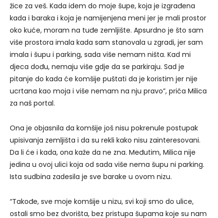
žice za veš. Kada idem do moje šupe, koja je izgrađena
kada i baraka i koja je namijenjena meni jer je mali prostor
oko kuće, moram na tuđe zemljište. Apsurdno je što sam
više prostora imala kada sam stanovala u zgradi, jer sam
imala i šupu i parking, sada više nemam ništa. Kad mi
djeca dođu, nemaju više gdje da se parkiraju. Sad je
pitanje do kada će komšije puštati da je koristim jer nije
ucrtana kao moja i više nemam na nju pravo”, priča Milica
za naš portal.
Ona je objasnila da komšije još nisu pokrenule postupak
upisivanja zemljišta i da su rekli kako nisu zainteresovani.
Da li će i kada, ona kaže da ne zna. Međutim, Milica nije
jedina u ovoj ulici koja od sada više nema šupu ni parking.
Ista sudbina zadesila je sve barake u ovom nizu.
“Takođe, sve moje komšije u nizu, svi koji smo do ulice,
ostali smo bez dvorišta, bez pristupa šupama koje su nam