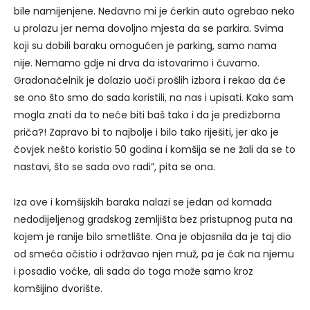
bile namijenjene. Nedavno mi je ćerkin auto ogrebao neko
u prolazu jer nema dovoljno mjesta da se parkira. Svima
koji su dobili baraku omogućen je parking, samo nama
nije. Nemamo gdje ni drva da istovarimo i čuvamo.
Gradonačelnik je dolazio uoči prošlih izbora i rekao da će
se ono što smo do sada koristili, na nas i upisati. Kako sam
mogla znati da to neće biti baš tako i da je predizborna
priča?! Zapravo bi to najbolje i bilo tako riješiti, jer ako je
čovjek nešto koristio 50 godina i komšija se ne žali da se to
nastavi, što se sada ovo radi”, pita se ona.
Iza ove i komšijskih baraka nalazi se jedan od komada
nedodijeljenog gradskog zemljišta bez pristupnog puta na
kojem je ranije bilo smetlište. Ona je objasnila da je taj dio
od smeća očistio i održavao njen muž, pa je čak na njemu
i posadio voćke, ali sada do toga može samo kroz
komšijino dvorište.