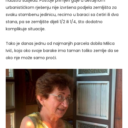
nauštrb susjeda. Postoje primjeri gdje u detaljnom
urbanističkom rješenju nije izvršena podjela zemljišta za
svaku stambenu jedinicu, recimo u baraci sa četiri ili dva
stana, pa se zemljište dijeli 1/2 ili 1/4, što dodatno
komplikuje situacije.
Tako je danas jednu od najmanjih parcela dobila Milica
Ivić, koja oko svoje barake ima taman toliko zemlje da se
oko nje može samo proći.