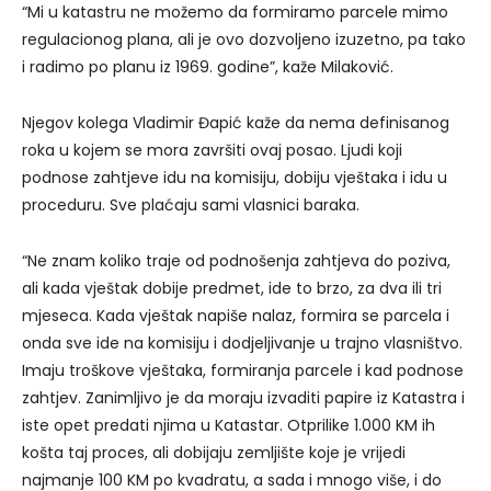
“Mi u katastru ne možemo da formiramo parcele mimo
regulacionog plana, ali je ovo dozvoljeno izuzetno, pa tako
i radimo po planu iz 1969. godine”, kaže Milaković.
Njegov kolega Vladimir Đapić kaže da nema definisanog
roka u kojem se mora završiti ovaj posao. Ljudi koji
podnose zahtjeve idu na komisiju, dobiju vještaka i idu u
proceduru. Sve plaćaju sami vlasnici baraka.
“Ne znam koliko traje od podnošenja zahtjeva do poziva,
ali kada vještak dobije predmet, ide to brzo, za dva ili tri
mjeseca. Kada vještak napiše nalaz, formira se parcela i
onda sve ide na komisiju i dodjeljivanje u trajno vlasništvo.
Imaju troškove vještaka, formiranja parcele i kad podnose
zahtjev. Zanimljivo je da moraju izvaditi papire iz Katastra i
iste opet predati njima u Katastar. Otprilike 1.000 KM ih
košta taj proces, ali dobijaju zemljište koje je vrijedi
najmanje 100 KM po kvadratu, a sada i mnogo više, i do