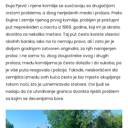
Đuja Pjević i njene komšije se suočavaju sa drugačijom
vrstom problema, a zbog neriješenih međa i prolaza. Preko
Đujine i zemlje njenog prvog komšije, probijen je pristupni
put nepredviđen u nacrtu iz 1969. godine, koji im je skratio
dvorišta za nekoliko metara. Taj put često koriste vlasnici
okolnih baraka, iako na to nemaju pravo, ali i zato jer je
divljom gradnjom zatvoren originalni, za njih namijenjen
prolaz. I ne samo to, zbog zloupotrebe ovog i drugih
prolaza, među komšijama je često dolazilo i do sukoba, pa
je više puta reagovala i policija. Takođe, neiskorišćeni dio
zemljišta između ovih kuća često je bio mjesto okupljanja
tokom noći, što je uznemiravalo stanare. Ovi ljudi se
nadaju da će utvrđivanje granica dvorišta riješiti problem
sa kojim se decenijama bore.