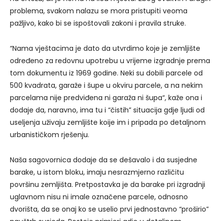
problema, svakom nalazu se mora pristupiti veoma
pažljivo, kako bi se ispoštovali zakoni i pravila struke.
“Nama vještacima je dato da utvrdimo koje je zemljište
određeno za redovnu upotrebu u vrijeme izgradnje prema
tom dokumentu iz 1969 godine. Neki su dobili parcele od
500 kvadrata, garaže i šupe u okviru parcele, a na nekim
parcelama nije predviđena ni garaža ni šupa“, kaže ona i
dodaje da, naravno, ima tu i “čistih” situacija gdje ljudi od
useljenja uživaju zemljište koije im i pripada po detaljnom
urbanističkom rješenju.
Naša sagovornica dodaje da se dešavalo i da susjedne
barake, u istom bloku, imaju nesrazmjerno različitu
površinu zemljišta. Pretpostavka je da barake pri izgradnji
uglavnom nisu ni imale označene parcele, odnosno
dvorišta, da se onaj ko se uselio prvi jednostavno “proširio”