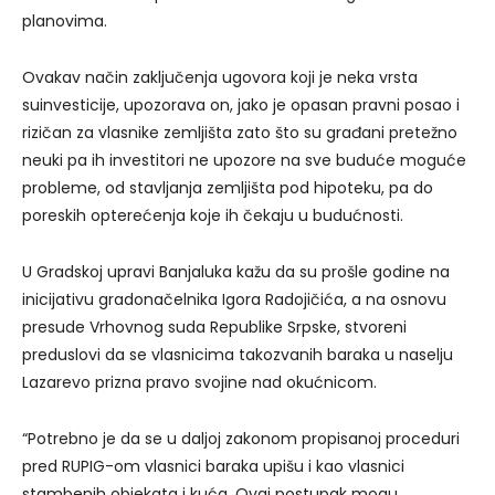
planovima.
Ovakav način zaključenja ugovora koji je neka vrsta
suinvesticije, upozorava on, jako je opasan pravni posao i
rizičan za vlasnike zemljišta zato što su građani pretežno
neuki pa ih investitori ne upozore na sve buduće moguće
probleme, od stavljanja zemljišta pod hipoteku, pa do
poreskih opterećenja koje ih čekaju u budućnosti.
U Gradskoj upravi Banjaluka kažu da su prošle godine na
inicijativu gradonačelnika Igora Radojičića, a na osnovu
presude Vrhovnog suda Republike Srpske, stvoreni
preduslovi da se vlasnicima takozvanih baraka u naselju
Lazarevo prizna pravo svojine nad okućnicom.
“Potrebno je da se u daljoj zakonom propisanoj proceduri
pred RUPIG-om vlasnici baraka upišu i kao vlasnici
stambenih objekata i kuća. Ovaj postupak mogu