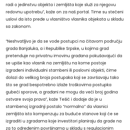
radi o jedinstvu objekta i zemljišta koje služi za njegovu
redovnu upotrebu”, kaže on za naš portal. Time su stečeni
uslovi da isto pređe u vlasništvo vlasnika objekata u skladu
sa zakonom.
“Neshvatljivo je da se vode postupci na čitavom području
grada Banjaluka, a i Republike Srpske, u kojima grad
pretenduje na privatnu imovinu građana pokušavajući da
se upiše kao vlasnik na zemljištu na kome postoje
izgrađeni individualni stambeni ili poslovni objekti, čime
dolazi do velikog broja postupaka koji se završavaju tako
što se grad bespotrebno izlaže troškovima postupka
gubeći sporove, a građani ne mogu da veći broj godina
ostvare svoja prava”, kaže Tešić i dodaje da je u
stambenoj izgradnji postalo “normalno” da vlasnici
zemljišta isto kompenzuju za buduće stanove koji će se
izgraditi u zgradama koje investitori planiraju da grade na
za to određenim površinama u skladu s regulacionim