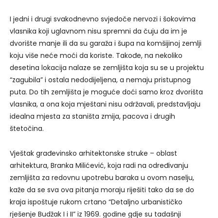
I jedni i drugi svakodnevno svjedoče nervozi i šokovima
vlasnika koji uglavnom nisu spremni da čuju da im je
dvorište manje ili da su garaža i šupa na komšijinoj zemlji
koju više neće moći da koriste. Takođe, na nekoliko
desetina lokacija nalaze se zemljišta koja su se u projektu
“zagubila” i ostala nedodijeljena, a nemaju pristupnog
puta. Do tih zemljišta je moguće doći samo kroz dvorišta
vlasnika, a ona koja mještani nisu održavali, predstavljaju
idealna mjesta za staništa zmija, pacova i drugih
štetočina.
Vještak građevinsko arhitektonske struke – oblast
arhitektura, Branka Milićević, koja radi na određivanju
zemljišta za redovnu upotrebu baraka u ovom naselju,
kaže da se sva ova pitanja moraju riješiti tako da se do
kraja ispoštuje rukom crtano “Detaljno urbanističko
rješenje Budžak I i II” iz 1969. godine gdje su tadašnji