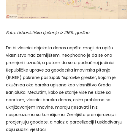
Foto: Urbanističko rješenje iz 1969. godine
Da bi vlasnici objekata danas uopšte mogli da upišu
vlasništvo nad zemljištem, neophodno je da se ono
premjeri i označi, a potom da se u područnoj jedinici
Republičke uprave za geodetska imovinska pitanja
(RUGIP) pokrene postupak “ispravke greške”, kojom je
okućnica oko baraka upisana kao vlasništvo Grada
Banjaluka. Međutim, kako se stanje više ne slaže sa
nacrtom, vlasnici baraka danas, osim problema sa
uknjižavanjem imovine, moraju rješavati i niz
nesporazuma sa komšijama. Zemljišta premjeravaju i
procjenjuju geodete, a nalaz o parcelizaciji i usklađivanju
daju sudski vještaci.