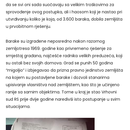
da se svi oni sada suočavaju sa velikim troškovima za
sprovođenje ovog postupka, ali i haosom koji je nastao pri
utvrđivanju koliko je koja, od 3.600 baraka, dobila zemljišta
u prvobitnom rješenju.
Barake su izgrađene neposredno nakon razornog
zemljotresa 1969. godine kao privremeno rješenje za
smještaj građana, najčešće radnika velikih preduzeća, koji
su ostali bez svojih domova. Grad se punih 50 godina
“migoljio” i izbjegavao da prizna pravno jedinstvo zemljišta
na kojem su postavljene barake i dozvoli stanarima
upisivanje vlasništva nad zemljištem, kao što je učinjeno
ranije sa samim objektima. Tome u kraj je stao Vrhovni
sud RS prije dvije godine naredivši isto postupanje u svim
situacijama.