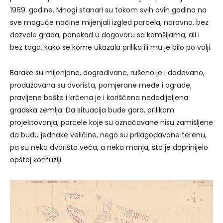
1969. godine. Mnogi stanari su tokom svih ovih godina na
sve moguće načine mijenjali izgled parcela, naravno, bez
dozvole grada, ponekad u dogovoru sa komšijama, ali i
bez toga, kako se kome ukazala prilika ili mu je bilo po volji.
Barake su mijenjane, dograđivane, rušeno je i dodavano,
produžavana su dvorišta, pomjerane međe i ograde,
pravljene bašte i krčena je i korišćena nedodijeljena
gradska zemlja. Da situacija bude gora, prilikom
projektovanja, parcele koje su označavane nisu zamišljene
da budu jednake veličine, nego su prilagođavane terenu,
pa su neka dvorišta veća, a neka manja, što je doprinijelo
opštoj konfuziji.