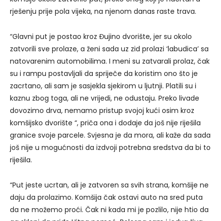
rješenju prije pola vijeka, na njenom danas raste trava.
“Glavni put je postao kroz Đujino dvorište, jer su okolo
zatvorili sve prolaze, a ženi sada uz zid prolazi ‘labudica’ sa
natovarenim automobilima. I meni su zatvarali prolaz, čak
su i rampu postavljali da spriječe da koristim ono što je
zacrtano, ali sam je sasjekla sjekirom u ljutnji. Platili su i
kaznu zbog toga, ali ne vrijedi, ne odustaju. Preko livade
dovozimo drva, nemamo pristup svojoj kući osim kroz
komšijsko dvorište “, priča ona i dodaje da još nije riješila
granice svoje parcele. Svjesna je da mora, ali kaže da sada
još nije u mogućnosti da izdvoji potrebna sredstva da bi to
riješila.
“Put jeste ucrtan, ali je zatvoren sa svih strana, komšije ne
daju da prolazimo. Komšija čak ostavi auto na sred puta
da ne možemo proći. Čak ni kada mi je pozlilo, nije htio da