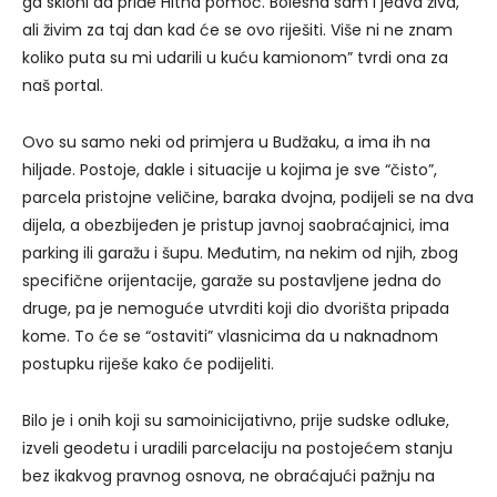
ga skloni da priđe Hitna pomoć. Bolesna sam i jedva živa,
ali živim za taj dan kad će se ovo riješiti. Više ni ne znam
koliko puta su mi udarili u kuću kamionom” tvrdi ona za
naš portal.
Ovo su samo neki od primjera u Budžaku, a ima ih na
hiljade. Postoje, dakle i situacije u kojima je sve “čisto”,
parcela pristojne veličine, baraka dvojna, podijeli se na dva
dijela, a obezbijeđen je pristup javnoj saobraćajnici, ima
parking ili garažu i šupu. Međutim, na nekim od njih, zbog
specifične orijentacije, garaže su postavljene jedna do
druge, pa je nemoguće utvrditi koji dio dvorišta pripada
kome. To će se “ostaviti” vlasnicima da u naknadnom
postupku riješe kako će podijeliti.
Bilo je i onih koji su samoinicijativno, prije sudske odluke,
izveli geodetu i uradili parcelaciju na postojećem stanju
bez ikakvog pravnog osnova, ne obraćajući pažnju na