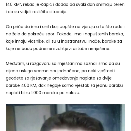
140 KM“, rekao je Đapić i dodao da svaki dan snimaju teren
i da su vidjeli različite situacije.
On priča da ima i onih koji uopšte ne vjeruju u to što rade i
ne žele da pokreću spor. Takođe, ima i napuštenih baraka,
koje imaju vlasnike, ali su u inostranstvu. Inače, barake za
koje ne budu podneseni zahtjevi ostaće neriješene.
Međutim, u razgovoru sa mještanima saznali smo da su
cijene usluga veoma neujednačene, pa neki vještaci i
geodete za rješavanje omeđavanja naplate za dvije
barake 400 KM, dok negdje samo vještak za jednu baraku
naplati blizu 1.000 maraka po nalazu.