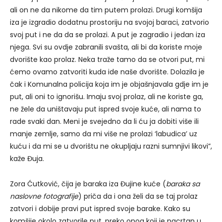
ali on ne da nikome da tim putem prolazi. Drugi komšija
iza je izgradio dodatnu prostoriju na svojoj baraci, zatvorio
svoj put i ne da da se prolazi. A put je zagradio i jedan iza
njega. Svi su ovdje zabranili svašta, ali bi da koriste moje
dvorište kao prolaz. Neka traže tamo da se otvori put, mi
ćemo ovamo zatvoriti kuda ide naše dvorište. Dolazila je
čak i Komunalna policija koja im je objašnjavala gdje im je
put, ali oni to ignorišu. Imaju svoj prolaz, ali ne koriste ga,
ne žele da uništavaju put ispred svoje kuće, ali nama to
rade svaki dan. Meni je svejedno da li ću ja dobiti više ili
manje zemlje, samo da mi više ne prolazi ‘labudica’ uz
kuću i da mi se u dvorištu ne okupljaju razni sumnjivi likovi”,
kaže Đuja.
Zora Ćutković, čija je baraka iza Đujine kuće (
baraka sa
naslovne fotografije
) priča da i ona želi da se taj prolaz
zatvori i dobije pravi put ispred svoje barake. Kako su
komšije okolo zatvorile put, preko onog koji je nacrtan u