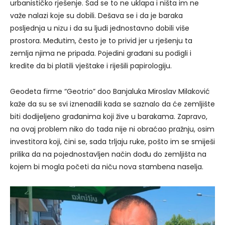
urbanističko rješenje. Sad se to ne uklapa i ništa im ne
važe nalazi koje su dobili. Dešava se i da je baraka
posljednja u nizu i da su ljudi jednostavno dobili više
prostora. Međutim, često je to privid jer u rješenju ta
zemlja njima ne pripada. Pojedini građani su podigli i
kredite da bi platili vještake i riješili papirologiju.
Geodeta firme “Geotrio” doo Banjaluka Miroslav Milaković
kaže da su se svi iznenadili kada se saznalo da će zemljište
biti dodijeljeno građanima koji žive u barakama. Zapravo,
na ovaj problem niko do tada nije ni obraćao pražnju, osim
investitora koji, čini se, sada trljaju ruke, pošto im se smiješi
prilika da na pojednostavljen način dođu do zemljišta na
kojem bi mogla početi da niču nova stambena naselja.