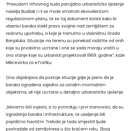
“Presudom Vrhovnog suda parcijalno urbanističko rješenje
naselja Budžak I i II se može smatrati ekvivalentom
regulacionom planu, te se taj dokument koristi kako bi
vlasnici baraka stekli pravo svojine nad zemljištem za
redovnu upotrebu, a koje je trenutno u vlasništvu Grada
Banjaluka. Situacije na terenu su ponekad različite od onih
koje su prvobitno ucrtane i one se sada moraju vratiti u
ono stanje koje su urbanisti projektovali 1969. godine“, kaže
Milićevićka za eTrafiku.
Ona objašnjava da postoje situcije gdje je jasno da je
baraka izgrađena zajedno sa ostalim montažnim
objektima, ali nije ucrtana u detaljno urbanističko rješenje.
„Moramo biti svjesni, a to potvrđuju i prvi stanovnici, da su
izgradanja baraka i infrastrukture, te useljenje bili
poprilično haotični. Trebalo je tada smjestiti ljude
postradale od zemljotresa u što kraćem roku. Zbog