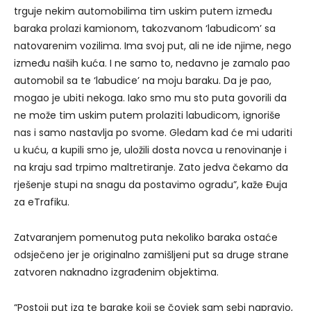
trguje nekim automobilima tim uskim putem između
baraka prolazi kamionom, takozvanom ‘labudicom’ sa
natovarenim vozilima. Ima svoj put, ali ne ide njime, nego
između naših kuća. I ne samo to, nedavno je zamalo pao
automobil sa te ‘labudice’ na moju baraku. Da je pao,
mogao je ubiti nekoga. Iako smo mu sto puta govorili da
ne može tim uskim putem prolaziti labudicom, ignoriše
nas i samo nastavlja po svome. Gledam kad će mi udariti
u kuću, a kupili smo je, uložili dosta novca u renovinanje i
na kraju sad trpimo maltretiranje. Zato jedva čekamo da
rješenje stupi na snagu da postavimo ogradu”, kaže Đuja
za eTrafiku.
Zatvaranjem pomenutog puta nekoliko baraka ostaće
odsječeno jer je originalno zamišljeni put sa druge strane
zatvoren naknadno izgrađenim objektima.
“Postoji put iza te barake koji se čovjek sam sebi napravio,