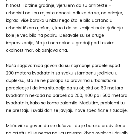
hitnosti i brzine gradnje, vjerujem da su arhitekte –
urbanisti na licu mjesta donosili odluke da se, na primjer,
izgradi više baraka u nizu nego što je bilo ucrtano u
urbanističkom rješenju, kao i da se izmijeni neko rješenje
koje je već bilo na papiru. Dešavale su se druge
improvizacije, što je i normalno u gradnji pod takvim
okolnostima“, objašnjava ona.
Naša sagovornica govori da su najmanje parcele ispod
200 metara kvadratnih za svaku stambenu jedinicu u
dupleksu, što se ne poklapa sa pravilima urbanističke
parcelecije i da ima situacija da su objekti od 60 metara
kvadratnih nekada na parceli od 200, 400 pa i 500 metara
kvadratnih, kako se kome zalomilo. Međutim, problemi tu
ne prestaju i svaki dan se javljaju nove specifične situacije.
Milićevićka govori da se dešava i da je baraka predviđena
na crtežu, ali je nema na licu mjesta. Zbog ovakvih i drugih