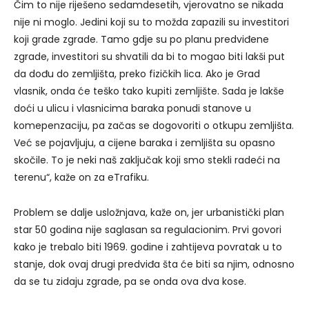
Čim to nije riješeno sedamdesetih, vjerovatno se nikada
nije ni moglo. Jedini koji su to možda zapazili su investitori
koji grade zgrade. Tamo gdje su po planu predviđene
zgrade, investitori su shvatili da bi to mogao biti lakši put
da dođu do zemljišta, preko fizičkih lica. Ako je Grad
vlasnik, onda će teško tako kupiti zemljište. Sada je lakše
doći u ulicu i vlasnicima baraka ponudi stanove u
komepenzaciju, pa začas se dogovoriti o otkupu zemljišta.
Već se pojavljuju, a cijene baraka i zemljišta su opasno
skočile. To je neki naš zaključak koji smo stekli radeći na
terenu“, kaže on za eTrafiku.
Problem se dalje usložnjava, kaže on, jer urbanistički plan
star 50 godina nije saglasan sa regulacionim. Prvi govori
kako je trebalo biti 1969. godine i zahtijeva povratak u to
stanje, dok ovaj drugi predviđa šta će biti sa njim, odnosno
da se tu zidaju zgrade, pa se onda ova dva kose.