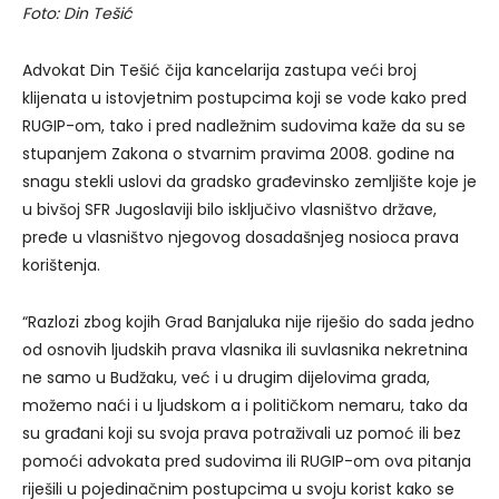
Foto: Din Tešić
Advokat Din Tešić čija kancelarija zastupa veći broj
klijenata u istovjetnim postupcima koji se vode kako pred
RUGIP-om, tako i pred nadležnim sudovima kaže da su se
stupanjem Zakona o stvarnim pravima 2008. godine na
snagu stekli uslovi da gradsko građevinsko zemljište koje je
u bivšoj SFR Jugoslaviji bilo isključivo vlasništvo države,
pređe u vlasništvo njegovog dosadašnjeg nosioca prava
korištenja.
“Razlozi zbog kojih Grad Banjaluka nije riješio do sada jedno
od osnovih ljudskih prava vlasnika ili suvlasnika nekretnina
ne samo u Budžaku, već i u drugim dijelovima grada,
možemo naći i u ljudskom a i političkom nemaru, tako da
su građani koji su svoja prava potraživali uz pomoć ili bez
pomoći advokata pred sudovima ili RUGIP-om ova pitanja
riješili u pojedinačnim postupcima u svoju korist kako se