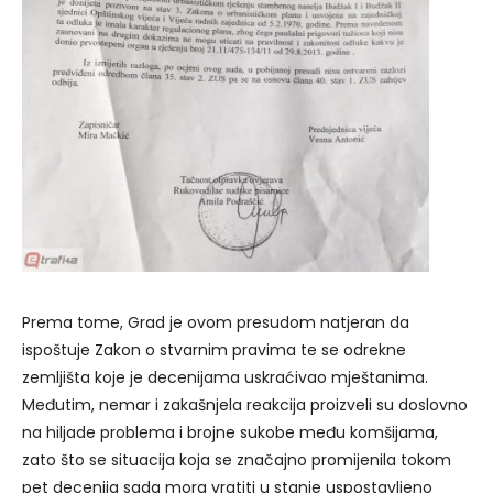
Prema tome, Grad je ovom presudom natjeran da
ispoštuje Zakon o stvarnim pravima te se odrekne
zemljišta koje je decenijama uskraćivao mještanima.
Međutim, nemar i zakašnjela reakcija proizveli su doslovno
na hiljade problema i brojne sukobe među komšijama,
zato što se situacija koja se značajno promijenila tokom
pet decenija sada mora vratiti u stanje uspostavljeno