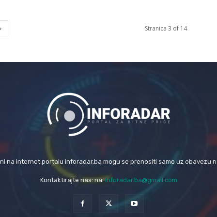
Stranica 3 of 14
eni na internet portalu inforadar.ba mogu se prenositi samo uz obavezu 
Kontaktirajte nas: na:
inforadar.ba@gmail.com