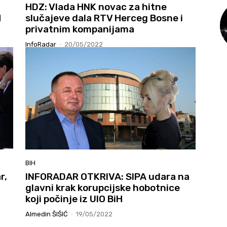
HDZ: Vlada HNK novac za hitne
H
slučajeve dala RTV Herceg Bosne i
privatnim kompanijama
InfoRadar
-
20/05/2022
BIH
r,
INFORADAR OTKRIVA: SIPA udara na
glavni krak korupcijske hobotnice
koji počinje iz UIO BiH
Almedin ŠIŠIĆ
-
19/05/2022