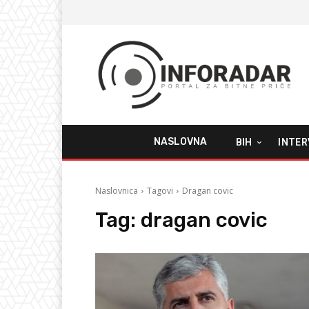
NASLOVNA
BIH
INTER
Naslovnica
Tagovi
Dragan covic
Tag:
dragan covic