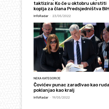
taktizira: Ko će u oktobru ukrstiti
koplja za člana Predsjedništva Bi
InfoRadar
-
23/05/2022
NEKA KATEGORIJE
Čovićev punac zarađivao kao ruda
poklanjao kao kralj
InfoRadar
-
19/05/2022