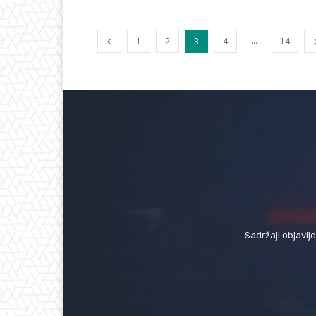
...
1
2
3
4
14
Sadržaji objavlj