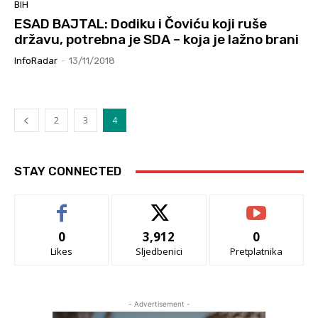
BIH
ESAD BAJTAL: Dodiku i Čoviću koji ruše
državu, potrebna je SDA – koja je lažno brani
InfoRadar
-
13/11/2018
2
3
4
STAY CONNECTED
0
3,912
0
Likes
Sljedbenici
Pretplatnika
- Advertisement -