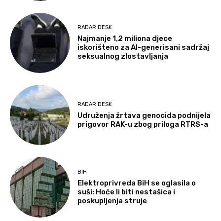
RADAR DESK
Najmanje 1,2 miliona djece
iskorišteno za AI-generisani sadržaj
seksualnog zlostavljanja
RADAR DESK
Udruženja žrtava genocida podnijela
prigovor RAK-u zbog priloga RTRS-a
BIH
Elektroprivreda BiH se oglasila o
suši: Hoće li biti nestašica i
poskupljenja struje