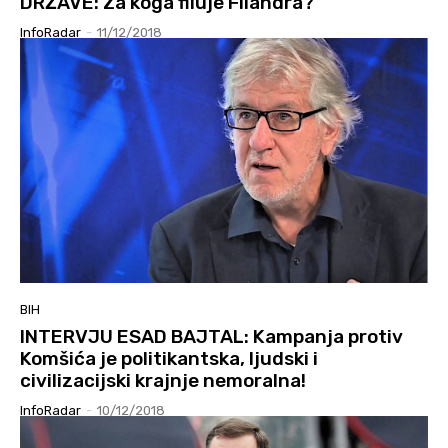
DRŽAVE: Za koga filuje Filandra?
InfoRadar
-
11/12/2018
BIH
INTERVJU ESAD BAJTAL: Kampanja protiv
Komšića je politikantska, ljudski i
civilizacijski krajnje nemoralna!
InfoRadar
-
10/12/2018